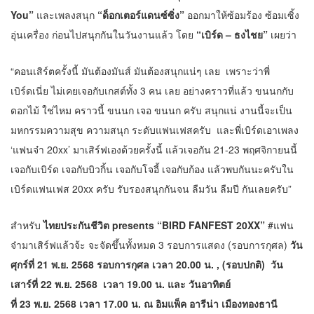
You”
และเพลงสนุก
“ด็อกเตอร์แดนซ์ซิ่ง”
ออกมาให้ซ้อมร้อง ซ้อมเซิ้ง
อุ่นเครื่อง ก่อนไปสนุกกันในวันงานแล้ว โดย
“เบิร์ด – ธงไชย”
เผยว่า
“คอนเสิร์ตครั้งนี้ มันต้องมันส์ มันต้องสนุกแน่ๆ เลย เพราะว่าพี่
เบิร์ดเนี่ย ไม่เคยเจอกับเกสต์ทั้ง 3 คน เลย อย่างคราวที่แล้ว ขนนกกับ
ดอกไม้ ใช่ไหม คราวนี้ ขนนก เจอ ขนนก ครับ สนุกแน่ งานนี้จะเป็น
มหกรรมความสุข ความสนุก ระดับแฟนเฟสครับ และพี่เบิร์ดเอาเพลง
‘แฟนจ๋า 20xx’ มาเสิร์ฟเองด้วยครั้งนี้ แล้วเจอกัน 21-23 พฤศจิกายนนี้
เจอกับเบิร์ด เจอกับบิวกิ้น เจอกับโจอี้ เจอกับก้อง แล้วพบกันนะครับใน
เบิร์ดแฟนเฟส 20xx ครับ รับรองสนุกกันจน ลืมวัน ลืมปี กันเลยครับ”
สำหรับ
ไทยประกันชีวิต
presents
“
BIRD FANFEST 20XX”
#แฟน
จ๋ามาเสิร์ฟแล้วจ้ะ จะจัดขึ้นทั้งหมด 3 รอบการแสดง (รอบการกุศล)
วัน
ศุกร์ที่
21 พ.ย. 2568 รอบการกุศล
เว
ลา
20.00 น. , (รอบปกติ) วัน
เสาร์ที่ 22 พ.ย. 2568 เวลา 19.00 น. และ วันอาทิตย์
ที่ 23 พ.ย. 2568 เวลา 17.00 น. ณ อิมแพ็ค อารีน่า เมืองทองธานี