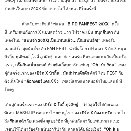
แฟนๆ ได้สัมผัสประสบการณ์ความสุข ความสนุก ความทรงจำครั้งใหม่
ร่วมกันในแบบ 20XX ที่คาดเดาไม่ได้ บนเวทีในครั้งนี้
สำหรับภารกิจเสิร์ฟแฟน
“BIRD FANFEST 20XX”
ครั้ง
นี้ เตรียมพบกับการ X แบบสุดว้าว…วว ไม่ว่าจะเป็น
สนุกตื่นตา
กับ
เพลงใหม่
“แฟนจ๋า 20XX(เป็นแฟนแล้ว…เป็นแฟนอีก)”
เพลงธีม
คอนเสิร์ต สุดมันส์ระดับ FAN FEST นำทีมโดย เบิร์ด มา X กับ 3 หนุ่ม
บิวกิ้น พุฒิพงศ์ ,โจอี้ ภูวศิษฐ์ และ ก้อง สหรัถ ที่มาแจมแฟนกันเป็นครั้ง
แรก ,
กรี๊ดกันสนั่นฮอลล์
ด้วยซิงเกิ้ลบอกรักแฟนๆ
“
Oh It’s You”
เพลง
คู่กันครั้งแรกของ
เบิร์ด X บิวกิ้น
,
มันส์ม่วนคั่กคั่ก
ดีกรี ไทย FEST กับ
ซิงเกิ้ลใหม่
“ด็อกเตอร์แดนซ์ซิ่ง”
เพลงพิเศษแนวหมอลำไทยแลนด์ ที่
ร้องคู่
เต้นคู่กันครั้งแรก ของ
เบิร์ด X โจอี้ ภูวศิษฐ์
,
ว้าวสุดใจ
ไปกับเพลง
พิเศษ MASH-UP เพลง ธงไชยกับนูโว ของ
เบิร์ด X ก้อง สหรัถ
รวมไป
ถึง
ฟินสุดฉ่ำ
กับเพลงซึ้ง ซูเปอร์ฮิต ที่ผูกพันกันมากับแฟนทุกเจนเนอ
เรชั่นให้ได้มาร้องลั่นสนั่นอารีน่ากัน ล่าสุดได้ปล่อยเอ็มวี
“Oh It’s