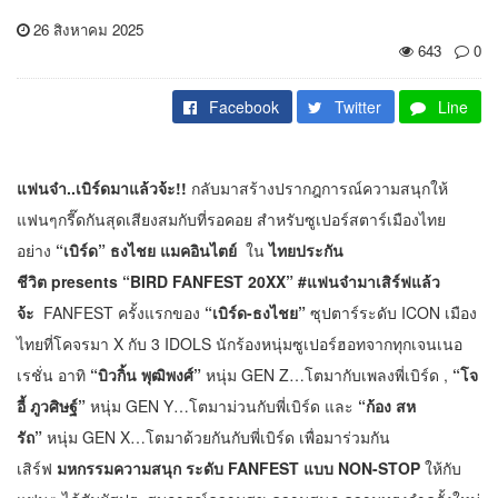
26 สิงหาคม 2025
643
0
Facebook
Twitter
Line
แฟนจ๋า
..เบิร์ดมาแล้วจ้ะ!!
กลับมาสร้างปรากฎการณ์ความสนุกให้
แฟนๆกรี๊ดกันสุดเสียงสมกับที่รอคอย สำหรับซูเปอร์สตาร์เมืองไทย
อย่าง
“เบิร์ด” ธงไชย แมคอินไตย์
ใน
ไทยประกัน
ชีวิต
presents
“BIRD FANFEST 20XX” #แฟนจ๋ามาเสิร์ฟแล้ว
จ้ะ
FANFEST ครั้งแรกของ
“เบิร์ด
-ธงไชย”
ซุปตาร์ระดับ ICON เมือง
ไทยที่โคจรมา X กับ 3 IDOLS นักร้องหนุ่มซูเปอร์ฮอทจากทุกเจนเนอ
เรชั่น อาทิ
“
บิวกิ้น พุฒิพงศ์”
หนุ่ม GEN Z…โตมากับเพลงพี่เบิร์ด ,
“
โจ
อี้ ภูวศิษฐ์”
หนุ่ม GEN Y…โตมาม่วนกับพี่เบิร์ด และ
“ก้อง สห
รัถ”
หนุ่ม GEN X…โตมาด้วยกันกับพี่เบิร์ด เพื่อมาร่วมกัน
เสิร์ฟ
มหกรรมความสนุก ระดับ
FANFEST แบบ NON-STOP
ให้กับ