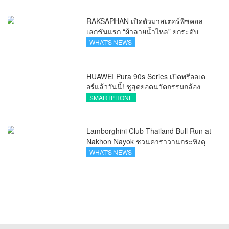
RAKSAPHAN เปิดตัวมาสเตอร์พีซคอล
เลกชันแรก “ผ้าลายน้ำไหล” ยกระดับ
ภูมิปัญญาท้องถิ่นสู่งานศิลป์ระดับสากล
WHAT'S NEWS
HUAWEI Pura 90s Series เปิดพรีออเด
อร์แล้ววันนี้! ชูสุดยอดนวัตกรรมกล้อง
พร้อม AI อัจฉริยะและ 5G Advanced
SMARTPHONE
Lamborghini Club Thailand Bull Run at
Nakhon Nayok ชวนคาราวานกระทิงดุ
สัมผัสธรรมชาติเมืองรอง ณ นครนายก
WHAT'S NEWS