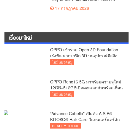
กระดูกปักษา” ซีรีส์ “แต่งก่อนรักทีหลัง”
17 กรกฎาคม 2026
ที่มาพร้อมเกมชิงอำนาจและการไขคดีสุด
เข้มข้น
เรื่องมาใหม่
OPPO เข้าร่วม Open 3D Foundation
เร่งพัฒนากราฟิก 3D บนอุปกรณ์มือถือ
ไม่มีหมวดหมู่
OPPO Reno16 5G มาพร้อมความจุใหม่
12GB+512GBเปิดคอลเลกชันพร้อมเพื่อน
ซี้ไอคอนิกคนล่าสุด
ไม่มีหมวดหมู่
“Advance Cabello” เปิดตัว A.S.P®
KITOKO® Hair Care วีแกนแฮร์แคร์ลัก
ชัวรีจากอังกฤษ ยกระดับการดูแลเส้นผม
BEAUTY TREND
คนเอเชีย