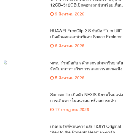
12GB+512GBเปิดคอลเลกชันพร้อมเพื่อน
ซี้ไอคอนิกคนล่าสุด
9 สิงหาคม 2026
HUAWEI FreeClip 2 S จับมือ “Tum Ulit”
เปิดตัวคอลเลกชันพิเศษ Space Explorer
ถ่ายทอดศิลปะบนเคสหูฟัง
6 สิงหาคม 2026
ททท. ร่วมมือกับ จุฬาลงกรณ์มหาวิทยาลัย
จัดสัมมนาทางวิชาการและการตลาดเชิง
รุกแนะเคล็ดลับปรับธุรกิจท่องเที่ยวไทย
5 สิงหาคม 2026
“ขายได้ ขายดี ขายนาน”
Samsonite เปิดตัว NEXIS นิยามใหม่แห่ง
การเดินทางในอนาคต พร้อมยกระดับ
ประสบการณ์สัมผัสนวัตกรรมกระเป๋าเดิน
17 กรกฎาคม 2026
ทางใจกลางกรุงเทพฯ
เปิดปมรักที่ซ่อนความลับ! iQIYI Original
“Key to the Phoenix Heart ชะตารัก