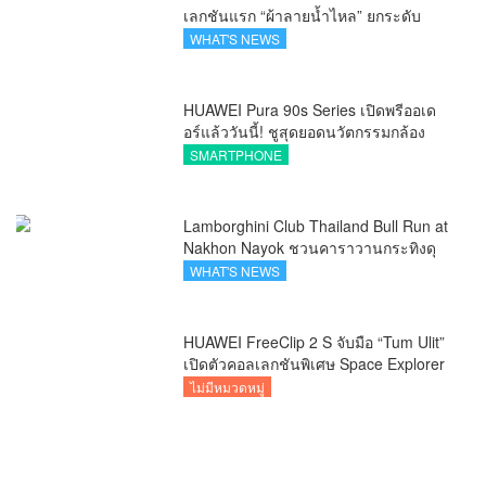
เลกชันแรก “ผ้าลายน้ำไหล” ยกระดับ
ภูมิปัญญาท้องถิ่นสู่งานศิลป์ระดับสากล
WHAT'S NEWS
HUAWEI Pura 90s Series เปิดพรีออเด
อร์แล้ววันนี้! ชูสุดยอดนวัตกรรมกล้อง
พร้อม AI อัจฉริยะและ 5G Advanced
SMARTPHONE
Lamborghini Club Thailand Bull Run at
Nakhon Nayok ชวนคาราวานกระทิงดุ
สัมผัสธรรมชาติเมืองรอง ณ นครนายก
WHAT'S NEWS
HUAWEI FreeClip 2 S จับมือ “Tum Ulit”
เปิดตัวคอลเลกชันพิเศษ Space Explorer
ถ่ายทอดศิลปะบนเคสหูฟัง
ไม่มีหมวดหมู่