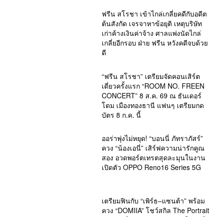
ฟรีน สโรชา เข้าไกล่เกลี่ยคดีกับอดีต
ต้นสังกัด เจรจาหาข้อยุติ เหตุบริษัท
เก่าค้างเงินค่าจ้าง ศาลแพ่งนัดไกล่
เกลี่ยอีกรอบ ฝ่าย ฟรีน หวังคดีจบด้วย
ดี
“ฟรีน สโรชา” เตรียมจัดคอนเสิร์ต
เดี่ยวครั้งแรก “ROOM NO. FREEN
CONCERT” 8 ส.ค. 69 ณ ธันเดอร์
โดม เมืองทองธานี แฟนๆ เตรียมกด
บัตร 8 ก.ค. นี้
ออร่าพุ่งไม่หยุด! “บอนนี่ ภัทราภัสร์”
ควง “น้องเอนี่” เสิร์ฟความน่ารักคูณ
สอง อวดพอร์ตเทรตสุดละมุนในงาน
เปิดตัว OPPO Reno16 Series 5G
เตรียมฟินกับ “เพิร์ธ–แซนต้า” พร้อม
ควง “DOMIIA” โชว์สกิล The Portrait