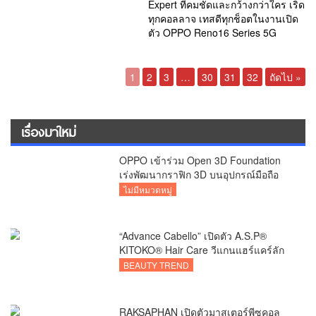
Expert ที่คมชัดและกว้างกว่าใคร เริ่ด
ทุกคอลลาจ เทสดีทุกช็อตในงานเปิด
ตัว OPPO Reno16 Series 5G
1
2
3
…
30
31
32
ถัดไป »
เรื่องมาใหม่
OPPO เข้าร่วม Open 3D Foundation
เร่งพัฒนากราฟิก 3D บนอุปกรณ์มือถือ
ไม่มีหมวดหมู่
“Advance Cabello” เปิดตัว A.S.P®
KITOKO® Hair Care วีแกนแฮร์แคร์ลัก
ชัวรีจากอังกฤษ ยกระดับการดูแลเส้นผม
BEAUTY TREND
คนเอเชีย
RAKSAPHAN เปิดตัวมาสเตอร์พีซคอล