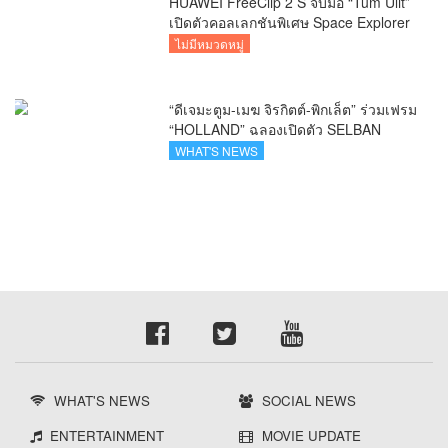
HUAWEI FreeClip 2 S จับมือ “Tum Ulit”
เปิดตัวคอลเลกชันพิเศษ Space Explorer
ถ่ายทอดศิลปะบนเคสหูฟัง
ไม่มีหมวดหมู่
“ดีเจมะตูม-เมฆ จิรกิตต์-พิกเล็ต” ร่วมเฟรม
“HOLLAND” ฉลองเปิดตัว SELBAN
แบรนด์แฟชั่นครีเอทีฟ เชื่อมคัลเจอร์ไทย-
WHAT'S NEWS
เกาหลี
WHAT'S NEWS
SOCIAL NEWS
ENTERTAINMENT
MOVIE UPDATE