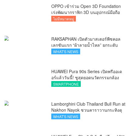
OPPO เข้าร่วม Open 3D Foundation
เร่งพัฒนากราฟิก 3D บนอุปกรณ์มือถือ
ไม่มีหมวดหมู่
RAKSAPHAN เปิดตัวมาสเตอร์พีซคอล
เลกชันแรก “ผ้าลายน้ำไหล” ยกระดับ
ภูมิปัญญาท้องถิ่นสู่งานศิลป์ระดับสากล
WHAT'S NEWS
HUAWEI Pura 90s Series เปิดพรีออเด
อร์แล้ววันนี้! ชูสุดยอดนวัตกรรมกล้อง
พร้อม AI อัจฉริยะและ 5G Advanced
SMARTPHONE
Lamborghini Club Thailand Bull Run at
Nakhon Nayok ชวนคาราวานกระทิงดุ
สัมผัสธรรมชาติเมืองรอง ณ นครนายก
WHAT'S NEWS