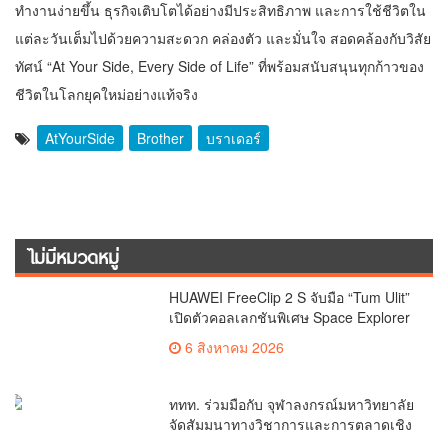
ทำงานง่ายขึ้น ธุรกิจเติบโตได้อย่างมีประสิทธิภาพ และการใช้ชีวิตใน
แต่ละวันเต็มไปด้วยความสะดวก คล่องตัว และมั่นใจ สอดคล้องกับวิสัย
ทัศน์ “At Your Side, Every Side of Life” ที่พร้อมสนับสนุนทุกก้าวของ
ชีวิตในโลกยุคใหม่อย่างแท้จริง
AtYourSide
Brother
บราเดอร์
ไม่มีหมวดหมู่
HUAWEI FreeClip 2 S จับมือ “Tum Ulit”
เปิดตัวคอลเลกชันพิเศษ Space Explorer
ถ่ายทอดศิลปะบนเคสหูฟัง
6 สิงหาคม 2026
ททท. ร่วมมือกับ จุฬาลงกรณ์มหาวิทยาลัย
จัดสัมมนาทางวิชาการและการตลาดเชิง
รุกแนะเคล็ดลับปรับธุรกิจท่องเที่ยวไทย