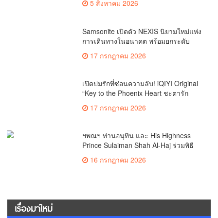
5 สิงหาคม 2026
“ขายได้ ขายดี ขายนาน”
Samsonite เปิดตัว NEXIS นิยามใหม่แห่ง
การเดินทางในอนาคต พร้อมยกระดับ
ประสบการณ์สัมผัสนวัตกรรมกระเป๋าเดิน
17 กรกฎาคม 2026
ทางใจกลางกรุงเทพฯ
เปิดปมรักที่ซ่อนความลับ! iQIYI Original
“Key to the Phoenix Heart ชะตารัก
กระดูกปักษา” ซีรีส์ “แต่งก่อนรักทีหลัง”
17 กรกฎาคม 2026
ที่มาพร้อมเกมชิงอำนาจและการไขคดีสุด
เข้มข้น
ฯพณฯ ท่านอนุทิน และ His Highness
Prince Sulaiman Shah Al-Haj ร่วมพิธี
เปิดมหกรรม MEGA HALAL Bangkok
16 กรกฎาคม 2026
2026 พร้อม MEGA SHOW Bangkok
2026 อย่างยิ่งใหญ่
เรื่องมาใหม่