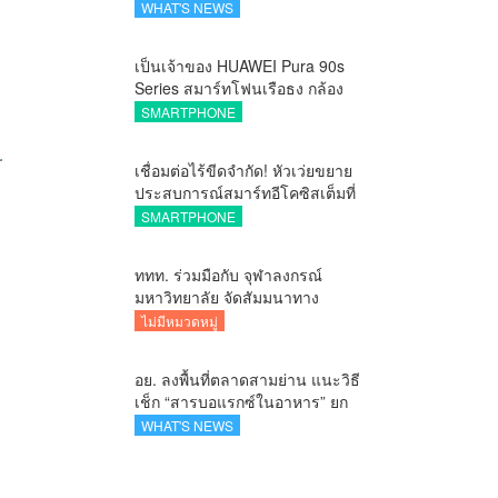
สร้างระบบนิเวศเชื่อมทรัพย์สินทาง
WHAT'S NEWS
ปัญญาผ่านกองทุน ววน. เพิ่มคุณค่า
งานวิจัยไทย
เป็นเจ้าของ HUAWEI Pura 90s
Series สมาร์ทโฟนเรือธง กล้อง
ถ่ายสวยสมจริงทุกระยะ พร้อมของ
SMARTPHONE
สมนาคุณและสิทธิพิเศษสุดคุ้มห้าม
พลาด
เชื่อมต่อไร้ขีดจำกัด! หัวเว่ยขยาย
ประสบการณ์สมาร์ทอีโคซิสเต็มที่
สมบูรณ์แบบ ไร้รอยต่อ ครบ จบ ใน
SMARTPHONE
ที่เดียวที่ HUAWEI AppGallery
ททท. ร่วมมือกับ จุฬาลงกรณ์
มหาวิทยาลัย จัดสัมมนาทาง
วิชาการและการตลาดเชิงรุกแนะ
ไม่มีหมวดหมู่
เคล็ดลับปรับธุรกิจท่องเที่ยวไทย
“ขายได้ ขายดี ขายนาน”
อย. ลงพื้นที่ตลาดสามย่าน แนะวิธี
เช็ก “สารบอแรกซ์ในอาหาร” ยก
ระดับตลาดสดปลอดภัยเพื่อผู้
WHAT'S NEWS
บริโภค