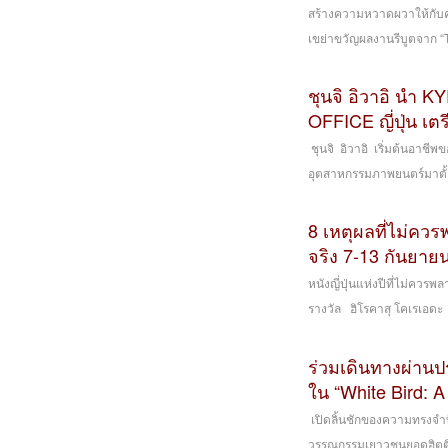
สร้างความหวาดผวาให้กับคอ
เขย่าขวัญผลงานรีบูตจาก “T
ชุนจิ อิวาอิ นำ K
OFFICE ญี่ปุ่น 
ชุนจิ อิวาอิ เริ่มต้นอาชีพ
อุตสาหกรรมภาพยนตร์มาตั้งแ
8 เหตุผลที่ไม่ค
จริง 7-13 กันยาย
หนังญี่ปุ่นแห่งปีที่ไม่คว
รางวัล ฮิโรคาสุ โคเรเอดะ (
ร่วมเดินทางผ่านป
ใน “White Bird: A
เปิดลิ้นชักของความทรงจำท
วรรณกรรมเยาวชนยอดฮิตติด