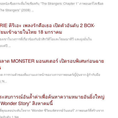
หนังเชือดกระหึ่มโซเชียลกับ “The Strangers: Chapter 1” ภาพยนตร์ไล่เชือด
he Strangers” (2008) ...
YRIE คิริเอะ เพลงรักคือเธอ เปิดตัวอันดับ 2 BOX-
เตรียมเข้าฉายในไทย 18 มกราคม
ของเขาในวงการที่เกี่ยวข้องกับมิวสิกวิดีโอและโฆษณาทีวี และมุ่งมั่นใน
ต่ปี ...
วรพลาด MONSTER มอนสเตอร์ เปิดรอบพิเศษก่อนฉาย
น
รพลาด การรวมตัวของทีมงานแถวหน้าของวงการภาพยนตร์ญ๊่ปุ่นจาก ผู้กำกับมือ
 N...
ระสบการณ์อันล้ำค่าเพื่อค้นหาความหมายอันยิ่งใหญ่
 Wonder Story” สิงหาคมนี้
ี่คุณเคยประทับใจจาก “Wonder ชีวิตมหัศจรรย์วันเดอร์” ภาพยนตร์ที่สร้างจาก
อับดับ 1 Ne...