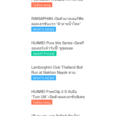
บนอุปกรณ์มือถือ
ไม่มีหมวดหมู่
RAKSAPHAN เปิดตัวมาสเตอร์พีซ
คอลเลกชันแรก “ผ้าลายน้ำไหล”
ยกระดับภูมิปัญญาท้องถิ่นสู่งาน
WHAT'S NEWS
ศิลป์ระดับสากล
HUAWEI Pura 90s Series เปิดพรี
ออเดอร์แล้ววันนี้! ชูสุดยอด
นวัตกรรมกล้อง พร้อม AI อัจฉริยะ
SMARTPHONE
และ 5G Advanced
Lamborghini Club Thailand Bull
Run at Nakhon Nayok ชวน
คาราวานกระทิงดุ สัมผัสธรรมชาติ
WHAT'S NEWS
เมืองรอง ณ นครนายก
HUAWEI FreeClip 2 S จับมือ
“Tum Ulit” เปิดตัวคอลเลกชันพิเศษ
Space Explorer ถ่ายทอดศิลปะบน
ไม่มีหมวดหมู่
เคสหูฟัง
“ดีเจมะตูม-เมฆ จิรกิตต์-พิกเล็ต”