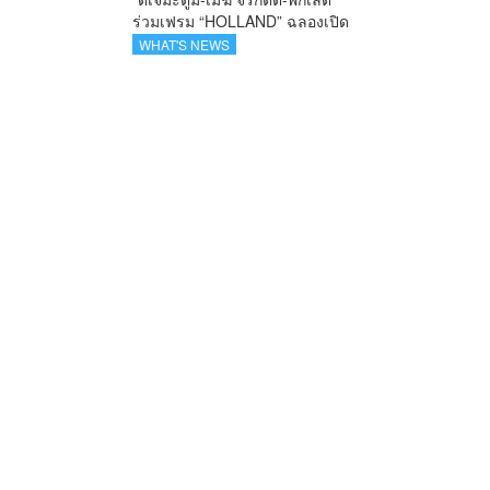
ร่วมเฟรม “HOLLAND” ฉลองเปิด
ตัว SELBAN แบรนด์แฟชั่น
WHAT'S NEWS
ครีเอทีฟ เชื่อมคัลเจอร์ไทย-เกาหลี