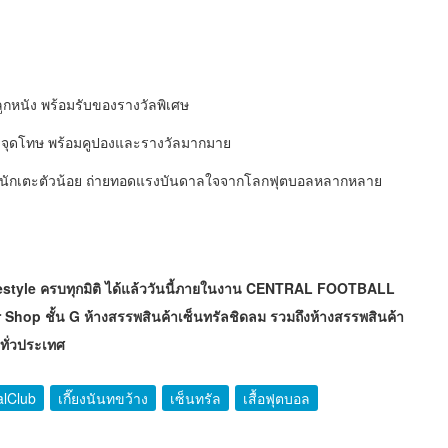
ลูกหนัง พร้อมรับของรางวัลพิเศษ
งจุดโทษ พร้อมคูปองและรางวัลมากมาย
หล่านักเตะตัวน้อย ถ่ายทอดแรงบันดาลใจจากโลกฟุตบอลหลากหลาย
ifestyle ครบทุกมิติ ได้แล้ววันนี้ภายในงาน CENTRAL FOOTBALL
hop ชั้น G ห้างสรรพสินค้าเซ็นทรัลชิดลม รวมถึงห้างสรรพสินค้า
ทั่วประเทศ
alClub
เกี๊ยงนันทขว้าง
เซ็นทรัล
เสื้อฟุตบอล