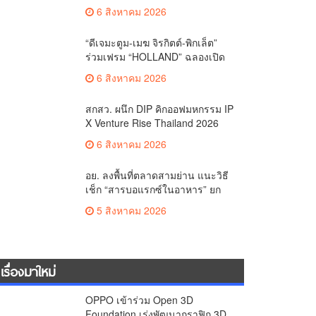
คาราวานกระทิงดุ สัมผัสธรรมชาติ
6 สิงหาคม 2026
เมืองรอง ณ นครนายก
“ดีเจมะตูม-เมฆ จิรกิตต์-พิกเล็ต”
ร่วมเฟรม “HOLLAND” ฉลองเปิด
ตัว SELBAN แบรนด์แฟชั่น
6 สิงหาคม 2026
ครีเอทีฟ เชื่อมคัลเจอร์ไทย-เกาหลี
สกสว. ผนึก DIP คิกออฟมหกรรม IP
X Venture Rise Thailand 2026
สร้างระบบนิเวศเชื่อมทรัพย์สินทาง
6 สิงหาคม 2026
ปัญญาผ่านกองทุน ววน. เพิ่มคุณค่า
งานวิจัยไทย
อย. ลงพื้นที่ตลาดสามย่าน แนะวิธี
เช็ก “สารบอแรกซ์ในอาหาร” ยก
ระดับตลาดสดปลอดภัยเพื่อผู้
5 สิงหาคม 2026
บริโภค
เรื่องมาใหม่
OPPO เข้าร่วม Open 3D
Foundation เร่งพัฒนากราฟิก 3D