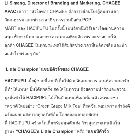
Li Simeng, Director of Branding and Marketing, CHAGEE
APAC
เล่าว่า “หัวใจของ CHAGEE คือการเชื่อมโยงผู้คนผ่านชา
วัฒนธรรม และช่วงเวลาดีๆ การร่วมมือกับ POP
MART และ HACIPUPU ในครั้งนี้ เป็นอีกหนึ่งวิธีเล่าเรื่องผ่านความ
สนุก ทั้งการดื่มชาและการสะสมของที่ระลึก เพราะเราอยากให้
ลูกค้า CHAGEE ในทุกประเทศได้สัมผัสช่วงเวลาที่เพลิดเพลินและน่า
จดจำไปพร้อมๆ กัน”
‘
Little Champion’ แชมป์ตัวจิ๋วของ CHAGEE
HACIPUPU
เด็กผู้ชายขี้อายที่เต็มไปด้วยจินตนาการ เสน่ห์ความน่ารัก
นี้ทำให้แฟนๆ ยิ้มได้ทุกครั้ง สดใสในทุกวัน ด้วยความน่ารักและความ
มุ่งมั่นทำให้ HACIPUPU ได้เป็นตัวแทนเพื่อสะท้อนตัวตนของชา
รสชาติใหม่อย่าง “Green Grape Milk Tea” ที่สดชื่น หอม หวานกำลังดี
พร้อมมอบพลังบวกทุกครั้งที่ดื่ม โดยคอลแลบสุดพิเศษ
นี้ HACIPUPU คว้าแร็กเก็ตพร้อมชุดตัวเก่ง ก้าวสู่สนามเทนนิสใน
ฐานะ
“CHAGEE’s Little Champion”
หรือ
“แชมป์ตัวจิ๋ว