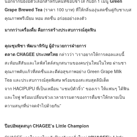
นอกจากนี้ยังมีตัวเลือกสำหรับคนที่ชอบชาใส กับอีก 1 เมนู
Green
Grape Brewed Tea
(ราคา 100 บาท) ที่ให้กลิ่นองุ่นสดชื่นคู่กับชาเบส
คุณภาพพรีเมียม หอม สดชื่น อร่อยอย่างลงตัว
มากกว่าเครื่องดื่ม คือการสร้างประสบการณ์สุดฟิน
คุณชุมพิชา พัฒนาหิรัญ ผู้อำนวยการฝ่ายการ
ตลาด CHAGEE ประเทศไทย
กล่าวว่า “เราอยากให้การคอลแลบนี้
สะท้อนสีสันและไลฟ์สไตล์สนุกสนานของคนรุ่นใหม่ในไทย ผ่านชา
คุณภาพคับแก้วที่สดชื่นและดีต่อสุขภาพอย่าง Green Grape Milk
Tea และประสบการณ์สุดพิเศษ พร้อมของสะสมสุดลิมิเต็ด
จาก HACIPUPU ที่เป็นเหมือน “แชมป์ตัวจิ๋ว” ของเรา ให้แฟนๆ ได้ฟิน
และใจฟู พร้อมเปลี่ยนช่วงเวลาธรรมดาของการดื่มชาให้กลายเป็น
ความสนุกที่น่าจดจำไปด้วยกัน”
ป๊อปอัพสุดสนุก
CHAGEE’s Little Champion