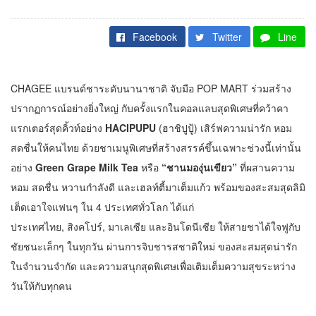
Facebook
Twitter
Line
CHAGEE แบรนด์ชาระดับนานาชาติ จับมือ POP MART ร่วมสร้าง
ปรากฏการณ์อย่างยิ่งใหญ่ กับครั้งแรกในคอลแลบสุดพิเศษที่คว้าคา
แรกเตอร์สุดคิ้วท์อย่าง
HACIPUPU
(ฮาชิปูปู้) เสิร์ฟความน่ารัก หอม
สดชื่นให้คนไทย ด้วยชาเมนูพิเศษที่สร้างสรรค์ขึ้นเฉพาะช่วงนี้เท่านั้น
อย่าง
Green Grape Milk Tea
หรือ
“ชานมองุ่นเขียว”
ที่ผสานความ
หอม สดชื่น หวานกำลังดี และเฮลท์ตี้มาเต็มแก้ว พร้อมของสะสมสุดลิมิ
เต็ดเอาใจแฟนๆ ใน 4 ประเทศทั่วโลก ได้แก่
ประเทศไทย, สิงคโปร์, มาเลเซีย และอินโดนีเซีย ให้สายชาได้ใจฟูกับ
ชัยชนะเล็กๆ ในทุกวัน ผ่านการจิบชารสชาติใหม่ ของสะสมสุดน่ารัก
ในจำนวนจำกัด และความสนุกสุดพิเศษเพื่อเติมเต็มความสุขระหว่าง
วันให้กับทุกคน