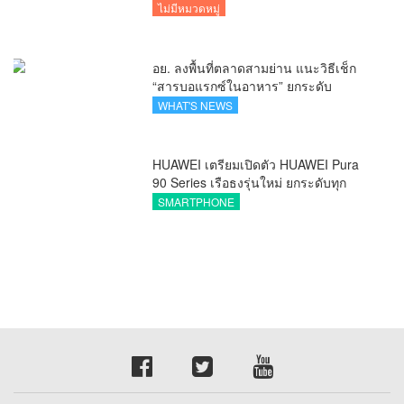
รุกแนะเคล็ดลับปรับธุรกิจท่องเที่ยวไทย
ไม่มีหมวดหมู่
“ขายได้ ขายดี ขายนาน”
อย. ลงพื้นที่ตลาดสามย่าน แนะวิธีเช็ก
“สารบอแรกซ์ในอาหาร” ยกระดับ
ตลาดสดปลอดภัยเพื่อผู้บริโภค
WHAT'S NEWS
HUAWEI เตรียมเปิดตัว HUAWEI Pura
90 Series เรือธงรุ่นใหม่ ยกระดับทุก
โมเมนต์สำคัญของชีวิตด้วยนวัตกรรม
SMARTPHONE
ล่าสุด