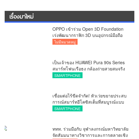
เรื่องมาใหม่
OPPO เข้าร่วม Open 3D Foundation
เร่งพัฒนากราฟิก 3D บนอุปกรณ์มือถือ
ไม่มีหมวดหมู่
เป็นเจ้าของ HUAWEI Pura 90s Series
สมาร์ทโฟนเรือธง กล้องถ่ายสวยสมจริง
ทุกระยะ พร้อมของสมนาคุณและสิทธิ
SMARTPHONE
พิเศษสุดคุ้มห้ามพลาด
เชื่อมต่อไร้ขีดจำกัด! หัวเว่ยขยายประสบ
การณ์สมาร์ทอีโคซิสเต็มที่สมบูรณ์แบบ
ไร้รอยต่อ ครบ จบ ในที่เดียวที่ HUAWEI
SMARTPHONE
AppGallery
ททท. ร่วมมือกับ จุฬาลงกรณ์มหาวิทยาลัย
จัดสัมมนาทางวิชาการและการตลาดเชิง