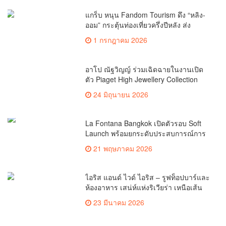
แกร็บ หนุน Fandom Tourism ดึง “หลิง-
ออม” กระตุ้นท่องเที่ยวครึ่งปีหลัง ส่ง
แคมเปญ “Grab Amazing Thai Rares”
1 กรกฎาคม 2026
อาโป ณัฐวิญญ์ ร่วมเฉิดฉายในงานเปิด
ตัว Piaget High Jewellery Collection
‘Colours of Extraleganza’ ณ ฝรั่งเศส
24 มิถุนายน 2026
La Fontana Bangkok เปิดตัวรอบ Soft
Launch พร้อมยกระดับประสบการณ์การ
รับประทานอาหารใจกลางกรุงเทพฯ แล้ว
21 พฤษภาคม 2026
วันนี้!
ไอริส แอนด์ ไวด์ ไอริส – รูฟท็อปบาร์และ
ห้องอาหาร เสน่ห์แห่งริเวียร่า เหนือเส้น
ขอบฟ้าของกรุงเทพฯ
23 มีนาคม 2026