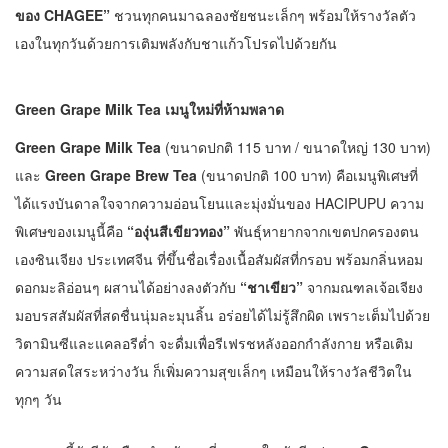
ของ CHAGEE”
ชวนทุกคนมาฉลองชัยชนะเล็กๆ พร้อมให้รางวัลตัว
เองในทุกวันด้วยการเติมพลังกับชาแก้วโปรดไปด้วยกัน
Green Grape Milk Tea เมนูใหม่ที่ห้ามพลาด
Green Grape Milk Tea
(ขนาดปกติ 115 บาท / ขนาดใหญ่ 130 บาท)
และ
Green Grape Brew Tea
(ขนาดปกติ 100 บาท) คือเมนูพิเศษที่
ได้แรงบันดาลใจจากความอ่อนโยนและมุ่งมั่นของ HACIPUPU ความ
พิเศษของเมนูนี้คือ
“องุ่นสีเขียวทอง”
พันธุ์หายากจากเขตปกครองตน
เองซินเจียง ประเทศจีน ที่ขึ้นชื่อเรื่องเนื้อสัมผัสที่กรอบ พร้อมกลิ่นหอม
ดอกมะลิอ่อนๆ ผสานได้อย่างลงตัวกับ
“ชาเขียว”
จากมณฑลเจ้อเจียง
มอบรสสัมผัสที่สดชื่นนุ่มละมุนลิ้น อร่อยได้ไม่รู้สึกผิด เพราะเต็มไปด้วย
วิตามินซีและแคลอรีต่ำ จะดื่มเพื่อรีเฟรชหลังออกกำลังกาย หรือเติม
ความสดใสระหว่างวัน ก็เพิ่มความสุขเล็กๆ เหมือนให้รางวัลชีวิตใน
ทุกๆ วัน