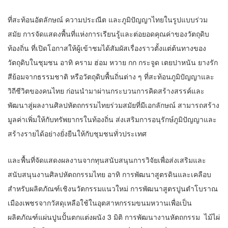
ที่สะท้อนอัตลักษณ์ ความประณีต และภูมิปัญญาไทยในรูปแบบร่วม
สมัย การจัดแสดงพื้นที่แห่งการเรียนรู้และต่อยอดคุณค่าของวัตถุดิบ
ท้องถิ่น ที่เปิดโอกาสให้ผู้เข้าชมได้สัมผัสเรื่องราวตั้งแต่ต้นทางของ
วัตถุดิบในชุมชน อาทิ คราม ฮ่อม หวาย กก กระจูด เตยปาหนัน ยางรัก
สีย้อมจากธรรมชาติ หรือวัตถุดิบพื้นถิ่นต่าง ๆ ที่สะท้อนภูมิปัญญาและ
วิถีชีวิตของคนไทย ก่อนนำมาผ่านกระบวนการคิดสร้างสรรค์และ
พัฒนาสู่ผลงานศิลปหัตถกรรมไทยร่วมสมัยที่มีเอกลักษณ์ สามารถสร้าง
มูลค่าเพิ่มให้กับทรัพยากรในท้องถิ่น ส่งเสริมการอนุรักษ์ภูมิปัญญาและ
สร้างรายได้อย่างยั่งยืนให้กับชุมชนทั่วประเทศ
และพื้นที่จัดแสดงผลงานจากทุนสนับสนุนการวิจัยเพื่อส่งเสริมและ
สนับสนุนงานศิลปหัตถกรรมไทย อาทิ การพัฒนาสูตรดินและเคลือบ
สำหรับผลิตภัณฑ์เชิงนวัตกรรมแนวใหม่ การพัฒนาสูตรปูนตำโบราณ
เมืองเพชรจากวัสดุเหลือใช้ในอุตสาหกรรมขนมหวานเพื่อเป็น
ผลิตภัณฑ์แผ่นปูนปั้นตกแต่งผนัง 3 มิติ การพัฒนางานหัตถกรรม ไม้ไผ่