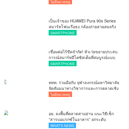
ไม่มีหมวดหมู่
เป็นเจ้าของ HUAWEI Pura 90s Series
สมาร์ทโฟนเรือธง กล้องถ่ายสวยสมจริง
ทุกระยะ พร้อมของสมนาคุณและสิทธิ
SMARTPHONE
พิเศษสุดคุ้มห้ามพลาด
เชื่อมต่อไร้ขีดจำกัด! หัวเว่ยขยายประสบ
การณ์สมาร์ทอีโคซิสเต็มที่สมบูรณ์แบบ
ไร้รอยต่อ ครบ จบ ในที่เดียวที่ HUAWEI
SMARTPHONE
AppGallery
ททท. ร่วมมือกับ จุฬาลงกรณ์มหาวิทยาลัย
จัดสัมมนาทางวิชาการและการตลาดเชิง
รุกแนะเคล็ดลับปรับธุรกิจท่องเที่ยวไทย
ไม่มีหมวดหมู่
“ขายได้ ขายดี ขายนาน”
อย. ลงพื้นที่ตลาดสามย่าน แนะวิธีเช็ก
“สารบอแรกซ์ในอาหาร” ยกระดับ
ตลาดสดปลอดภัยเพื่อผู้บริโภค
WHAT'S NEWS