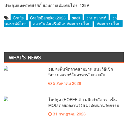
ประชุมแห่งชาติสิริกิติ์ สอบถามเพิ่มเติมโทร. 1289
Crafts
CraftsBangkok2026
sacit
งานคราฟต์
งา
นคราฟต์ไทย
สถาบันส่งเสริมศิลปหัตถกรรมไทย
หัตถกรรมไทย
WHAT'S NEWS
อย. ลงพื้นที่ตลาดสามย่าน แนะวิธีเช็ก
“สารบอแรกซ์ในอาหาร” ยกระดับ
ตลาดสดปลอดภัยเพื่อผู้บริโภค
5 สิงหาคม 2026
โฮปฟูล (HOPEFUL) ผนึกกำลัง วว. เซ็น
MOU ต่อยอดงานวิจัย มุ่งพัฒนานวัตกรรม
โภชนาการ 4 กลุ่มโรคเรื้อรัง หนุน
31 กรกฎาคม 2026
สมุนไพรไทยสร้างความมั่นคงด้าน
สุขภาพ