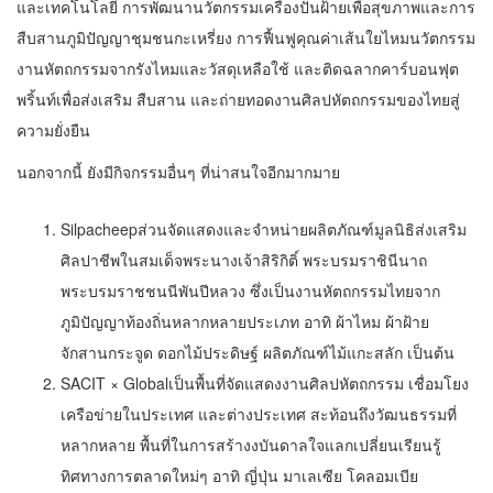
และเทคโนโลยี การพัฒนานวัตกรรมเครื่องปั่นฝ้ายเพื่อสุขภาพและการ
สืบสานภูมิปัญญาชุมชนกะเหรี่ยง การฟื้นฟูคุณค่าเส้นใยไหมนวัตกรรม
งานหัตถกรรมจากรังไหมและวัสดุเหลือใช้ และติดฉลากคาร์บอนฟุต
พริ้นท์เพื่อส่งเสริม สืบสาน และถ่ายทอดงานศิลปหัตถกรรมของไทยสู่
ความยั่งยืน
นอกจากนี้ ยังมีกิจกรรมอื่นๆ ที่น่าสนใจอีกมากมาย
Silpacheepส่วนจัดแสดงและจำหน่ายผลิตภัณฑ์มูลนิธิส่งเสริม
ศิลปาชีพในสมเด็จพระนางเจ้าสิริกิติ์ พระบรมราชินีนาถ
พระบรมราชชนนีพันปีหลวง ซึ่งเป็นงานหัตถกรรมไทยจาก
ภูมิปัญญาท้องถิ่นหลากหลายประเภท อาทิ ผ้าไหม ผ้าฝ้าย
จักสานกระจูด ดอกไม้ประดิษฐ์ ผลิตภัณฑ์ไม้แกะสลัก เป็นต้น
SACIT × Globalเป็นพื้นที่จัดแสดงงานศิลปหัตถกรรม เชื่อมโยง
เครือข่ายในประเทศ และต่างประเทศ สะท้อนถึงวัฒนธรรมที่
หลากหลาย พื้นที่ในการสร้างงบันดาลใจแลกเปลี่ยนเรียนรู้
ทิศทางการตลาดใหม่ๆ อาทิ ญี่ปุ่น มาเลเซีย โคลอมเบีย