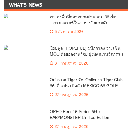
WHAT'S NEWS
อย. ลงพื้นที่ตลาดสามย่าน แนะวิธีเช็ก
“สารบอแรกซ์ในอาหาร” ยกระดับ
ตลาดสดปลอดภัยเพื่อผู้บริโภค
5 สิงหาคม 2026
โฮปฟูล (HOPEFUL) ผนึกกำลัง วว. เซ็น
MOU ต่อยอดงานวิจัย มุ่งพัฒนานวัตกรรม
โภชนาการ 4 กลุ่มโรคเรื้อรัง หนุน
31 กรกฎาคม 2026
สมุนไพรไทยสร้างความมั่นคงด้าน
สุขภาพ
Onitsuka Tiger จัด ‘Onitsuka Tiger Club
66’ ที่สเปน เปิดตัว MEXICO 66 GOLF
ตอกย้ำแฟชั่นผสานกีฬากอล์ฟ
27 กรกฎาคม 2026
OPPO Reno16 Series 5G x
BABYMONSTER Limited Edition
Collection พร้อมให้เป็นเจ้าของไอเทมสุด
27 กรกฎาคม 2026
เอ็กซ์คลูซีฟ