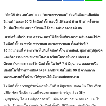
“ดิสนีย์ ประเทศไทย” และ “สยามพารากอน” ร่วมกันจัดงานป๊อปอัพ
อีเวนต์ “ฉลอง 90 ปี โดนัลด์ ดั๊ก แฮปปี้ เบิร์ธเดย์ ก๊าบ ก๊าบ” ครั้งแรก
ในเมืองไทยที่แฟนชาวไทยจะได้ร่วมเฉลิมฉลองสุดพิเศษ
เนรมิตพื้นที่กว่า 190 ตารางเมตรให้เป็นพื้นที่แห่งการเฉลิมฉลองให้กับ
โดนัลด์ ดั๊ก ณ พาร์ค พารากอน สยามพารากอน ตั้งแต่วันที่ 7 –
15 มิถุนายนนี้ ตระการตาไปกับโดนัลด์ ดั๊กขนาดยักษ์, มุมถ่ายรูปสุดชิค
และกิจกรรมมากมายภายในงาน พร้อมโอกาสในการ Meet &
Greet กับคาแรกเตอร์โดนัลด์ ดั๊ก ในวันที่ 7-9 มิถุนายน ตลอดจนป๊อ
ปอัพสโตร์ที่รวบรวมสินค้าคอลเลกชันพิเศษในธีม 90 ปี จากหลาก
หลายแบรนด์ชั้นนำมาให้ทุกคนได้เลือกชอปตลอดงาน
โดนัลด์ ดั๊ก ปรากฏตัวครั้งแรกในวันที่ 9 มิถุนายน 1934 ใน The Wise
Little Hen ซึ่งเป็นตอนหนึ่งของภาพยนตร์การ์ตูนเรื่อง Silly
Symphony โดยเดิมทีถูกวางตัวเป็นเพียงตัวประกอบที่เดินเตาะแตะไป
มาในเรื่องเท่านั้น ปัจจุบัน โดนัลด์ ดั๊กเป็นที่รู้จักของแฟนทั่วโลกใน