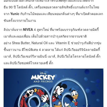
ออกแบบด้วยสีโทนกลางเหมาะสำหรับเพศทุกวัยและแนวคิดจาก
ธีม 90 ปี โดนัลด์ ดั๊ก, เครื่องหอมลวดลายลิขสิทธิ์แบรนด์แรกในไทย
จาก
Yunic
กับก้านไม้หอมและเทียนหอมกลิ่นต่างๆ ที่มาเปิดตัวคอลเลก
ชันครั้งแรกภายในงาน
ลิปบาล์มจาก
NIVEA
4 สูตรใหม่ ที่มาพร้อมบรรจุภัณฑ์ลวดลายมิคกี้
เมาส์และผองเพื่อน เต็มไปด้วยสารบำรุงสกัดจากธรรมชาติ
อย่าง Shea Butter, Natural Oil และ Vitamin E ช่วยบำรุงริมฝีปากชุ่ม
ชื้นยาวนาน ดีไซน์พิเศษ 4 ลวดลาย ได้แก่ ลิปนีเวียออริจินัลลายมิคกี้
เมาส์, ลิปนีเวียเชอร์รีลายมินนี่ เมาส์, ลิปนีเวียไฮโดรลายโดนัลด์ ดั๊ก
และลิปนีเวียซอฟท์โรสลายเดซี่ ดั๊ก