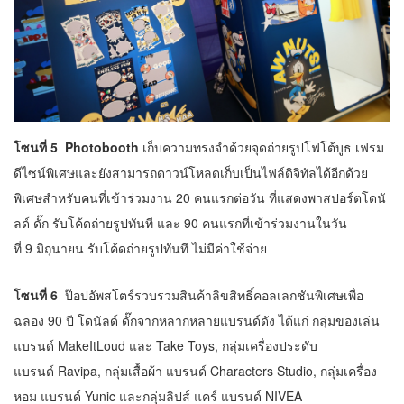
โซนที่ 5 Photobooth
เก็บความทรงจำด้วยจุดถ่ายรูปโฟโต้บูธ เฟรม
ดีไซน์พิเศษและยังสามารถดาวน์โหลดเก็บเป็นไฟล์ดิจิทัลได้อีกด้วย
พิเศษสำหรับคนที่เข้าร่วมงาน 20 คนแรกต่อวัน ที่แสดงพาสปอร์ตโดนั
ลด์ ดั๊ก รับโค้ดถ่ายรูปทันที และ 90 คนแรกที่เข้าร่วมงานในวัน
ที่ 9 มิถุนายน รับโค้ดถ่ายรูปทันที ไม่มีค่าใช้จ่าย
โซนที่
6
ป๊อปอัพสโตร์รวบรวมสินค้าลิขสิทธิ์คอลเลกชันพิเศษเพื่อ
ฉลอง 90 ปี โดนัลด์ ดั๊กจากหลากหลายแบรนด์ดัง ได้แก่ กลุ่มของเล่น
แบรนด์ MakeItLoud และ Take Toys, กลุ่มเครื่องประดับ
แบรนด์ Ravipa, กลุ่มเสื้อผ้า แบรนด์ Characters Studio, กลุ่มเครื่อง
หอม แบรนด์ Yunic และกลุ่มลิปส์ แคร์ แบรนด์ NIVEA