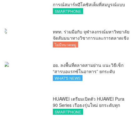
การณ์สมาร์ทอีโคซิสเต็มที่สมบูรณ์แบบ
ไร้รอยต่อ ครบ จบ ในที่เดียวที่ HUAWEI
SMARTPHONE
AppGallery
ททท. ร่วมมือกับ จุฬาลงกรณ์มหาวิทยาลัย
จัดสัมมนาทางวิชาการและการตลาดเชิง
รุกแนะเคล็ดลับปรับธุรกิจท่องเที่ยวไทย
ไม่มีหมวดหมู่
“ขายได้ ขายดี ขายนาน”
อย. ลงพื้นที่ตลาดสามย่าน แนะวิธีเช็ก
“สารบอแรกซ์ในอาหาร” ยกระดับ
ตลาดสดปลอดภัยเพื่อผู้บริโภค
WHAT'S NEWS
HUAWEI เตรียมเปิดตัว HUAWEI Pura
90 Series เรือธงรุ่นใหม่ ยกระดับทุก
โมเมนต์สำคัญของชีวิตด้วยนวัตกรรม
SMARTPHONE
ล่าสุด