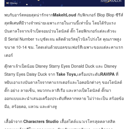
พบกับอาร์ตทอยสุดน่ารักจาก
MakeItLoud
กับฟิกเกอร์ Blop Blop ซีรีส์
สุดพิเศษที่มีวางจำหน่ายเฉพาะภายในงานนี้เท่านั้น โดยได้รับแรง
บันดาลใจจากเจ้าเป็ดจอมป่วนโดนัลด์ ดั๊ก โดยฟิกเกอร์แต่ละตัวจะ
มี Serial Number ระบุชัดเจน ผลิตด้วยวัสดุไวนิลโปร่งใส คุณภาพสูง
ขนาด 10-14 ซม. โดดเด่นด้วยบอลขนเฟอร์สีเฉพาะของแต่ละคาแรก
เตอร์
ตุ๊กตาเจ้าเป็ดน้อย Disney Starry Eyes Donald Duck และ Disney
Starry Eyes Daisy Duck จาก
Take Toys,
เครื่องประดับ
RAVIPA
ที่
หยิบเอาแรงบันดาลใจจากคาแรกเตอร์และไอคอนิกต่างๆ ของโดนัลด์
ดั๊ก อย่าง ลายเซ็น, หมวกกะลาสีเรือ และหางเป็ดโดนัลด์ ดั๊กมา
ออกแบบและนำเสนอเครื่องประดับที่หลากหลาย ไม่ว่าจะเป็น สร้อยข้อ
มือ, สร้อยคอ, แหวน และต่างหู
เสื้อผ้าจาก
Characters Studio
เสื้อสไตล์แนวเรโทรสุดคลาสสิค