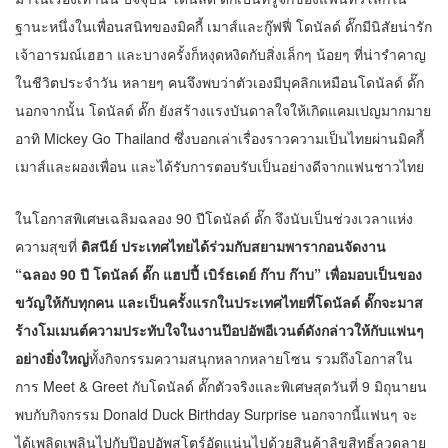
ฐานะหนึ่งในเพื่อนสนิทของมิคกี้ เมาส์และกู๊ฟฟี่ โดนัลด์ ดั๊กมีนิสัยน่ารัก
เจ้าอารมณ์เฮฮา และบางครั้งก็หงุดหงิดกับสิ่งเล็กๆ น้อยๆ ที่น่ารำคาญ
ในชีวิตประจำวัน หลายๆ คนจึงพบว่าตัวเองมีบุคลิกเหมือนโดนัลด์ ดั๊ก
นอกจากนั้น โดนัลด์ ดั๊ก ยังสร้างแรงบันดาลใจให้เกิดแคมเปญมากมาย
อาทิ Mickey Go Thailand ซึ่งบอกเล่าเรื่องราวความเป็นไทยผ่านมิคกี้
เมาส์และผองเพื่อน และได้รับการตอบรับเป็นอย่างดีจากแฟนชาวไทย
ในโอกาสพิเศษเฉลิมฉลอง 90 ปีโดนัลด์ ดั๊ก จึงนับเป็นช่วงเวลาแห่ง
ความสุขที่
ดิสนีย์ ประเทศไทยได้ร่วมกับสยามพารากอนจัดงาน
“ฉลอง 90 ปี โดนัลด์ ดั๊ก แฮปปี้ เบิร์ธเดย์ ก๊าบ ก๊าบ” เพื่อมอบเป็นของ
ขวัญให้กับทุกคน และเป็นครั้งแรกในประเทศไทยที่โดนัลด์ ดั๊กจะมาส
ร้างโมเมนต์ความประทับใจในงานป๊อปอัพอีเวนต์ดังกล่าวให้กับแฟนๆ
อย่างยิ่งใหญ่
ทั้งกิจกรรมความสนุกหลากหลายโซน รวมถึงโอกาสใน
การ Meet & Greet กับโดนัลด์ ดั๊กตัวจริงและพิเศษสุดวันที่ 9 มิถุนายน
พบกับกิจกรรม Donald Duck Birthday Surprise นอกจากนี้แฟนๆ จะ
ได้เพลิดเพลินไปกับป๊อปอัพสโตร์อัดแน่นไปด้วยสินค้าลิขสิทธิ์ลวดลาย