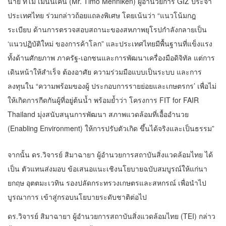
นาย ทีโม เมนนิเคน (Mr. Timo Menniken) ผู้อำนวยการ GIZ ประจำ
ประเทศไทย ร่วมกล่าวถ้อยแถลงพิเศษ โดยเน้นว่า “แนวโน้มกฎ
ระเบียบ ด้านการตรวจสอบสถานะของสหภาพยุโรปกำลังกลายเป็น
‘แนวปฏิบัติใหม่ ของการค้าโลก” และประเทศไทยมีพื้นฐานที่แข็งแรง
ทั้งด้านศักยภาพ ภาครัฐ-เอกชนและการพัฒนาเครื่องมือดิจิทัล แต่การ
เดินหน้าให้สำเร็จ ต้องอาศัย ความร่วมมือแบบเป็นระบบ และการ
ลงทุนใน “ความพร้อมของผู้ ประกอบการรายย่อยและเกษตรกร’ เพื่อไม่
ให้เกิดการกีดกันผู้ที่อยู่ต้นน้ำ พร้อมย้ำว่า โครงการ FIT for FAIR
Thailand มุ่งสนับสนุนการพัฒนา สภาพแวดล้อมที่เอื้ออำนวย
(Enabling Environment) ให้การปรับตัวเกิด ขึ้นได้จริงและเป็นธรรม”
จากนั้น ดร.วิจารย์ สิมาฉายา ผู้อำนวยการสถาบันสิ่งแวดล้อมไทย ได้
เป็น ตัวแทนส่งมอบ ข้อเสนอแนะเชิงนโยบายฉบับสมบูรณ์ให้แก่นา
ยกฤษ อุตตมะเวทิน รองปลัดกระทรวงเกษตรและสหกรณ์ เพื่อนำไป
บูรณาการ เข้าสู่กรอบนโยบายระดับชาติต่อไป
ดร.วิจารย์ สิมาฉายา ผู้อำนวยการสถาบันสิ่งแวดล้อมไทย (TEI) กล่าว