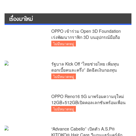
เรื่องมาใหม่
OPPO เข้าร่วม Open 3D Foundation
เร่งพัฒนากราฟิก 3D บนอุปกรณ์มือถือ
ไม่มีหมวดหมู่
รัฐบาล Kick Off “ไทยช่วยไทย เพิ่มทุน
ดอกเบี้ยคนละครึ่ง” อัดฉีดเงินกองทุน
หมู่บ้าน เสริมเศรษฐกิจฐานราก
ไม่มีหมวดหมู่
OPPO Reno16 5G มาพร้อมความจุใหม่
12GB+512GBเปิดคอลเลกชันพร้อมเพื่อน
ซี้ไอคอนิกคนล่าสุด
ไม่มีหมวดหมู่
“Advance Cabello” เปิดตัว A.S.P®
KITOKO® Hair Care วีแกนแฮร์แคร์ลัก