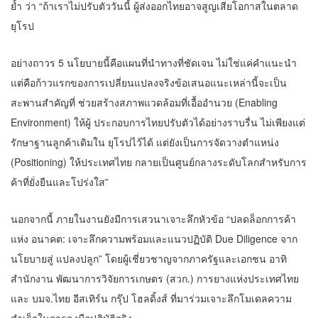
ย้ำ ว่า “ถ้าเราไม่ปรับตัววันนี้ ผู้ส่งออกไทยอาจสูญเสียโอกาสในตลาด
ยุโรป
อย่างถาวร 5 นโยบายนี้คือแผนที่นำทางที่ชัดเจน ไม่ใช่แค่คำแนะนำ
แต่คือก้าวแรกของการเปลี่ยนแปลงจริงข้อเสนอแนะเหล่านี้จะเป็น
สะพานสำคัญที่ ช่วยสร้างสภาพแวดล้อมที่เอื้ออำนวย (Enabling
Environment) ให้ผู้ ประกอบการไทยปรับตัวได้อย่างราบรื่น ไม่เพียงแต่
รักษาฐานลูกค้าเดิมใน ยุโรปไว้ได้ แต่ยังเป็นการจัดวางตำแหน่ง
(Positioning) ให้ประเทศไทย กลายเป็นศูนย์กลางระดับโลกสำหรับการ
ค้าที่ยั่งยืนและโปร่งใส”
นอกจากนี้ ภายในงานยังมีการเสวนาเจาะลึกหัวข้อ “ปลดล็อกการค้า
แห่ง อนาคต: เจาะลึกความพร้อมและแนวปฏิบัติ Due Diligence จาก
นโยบายสู่ แปลงปลูก” โดยผู้เชี่ยวชาญจากภาครัฐและเอกชน อาทิ
สำนักงาน พัฒนาการวิจัยการเกษตร (สวก.) การยางแห่งประเทศไทย
และ บมจ.ไทย อีสเทิร์น กรุ๊ป โฮลดิ้งส์ ที่มาร่วมเจาะลึกโมเดลความ