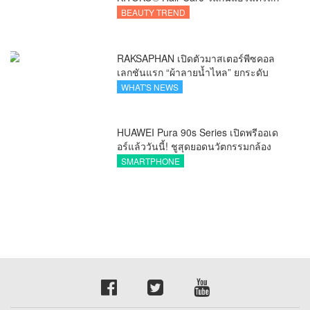
ชัวรีจากอังกฤษ ยกระดับการดูแลเส้นผม
BEAUTY TREND
คนเอเชีย
RAKSAPHAN เปิดตัวมาสเตอร์พีซคอล
เลกชันแรก “ผ้าลายน้ำไหล” ยกระดับ
ภูมิปัญญาท้องถิ่นสู่งานศิลป์ระดับสากล
WHAT'S NEWS
HUAWEI Pura 90s Series เปิดพรีออเด
อร์แล้ววันนี้! ชูสุดยอดนวัตกรรมกล้อง
พร้อม AI อัจฉริยะและ 5G Advanced
SMARTPHONE