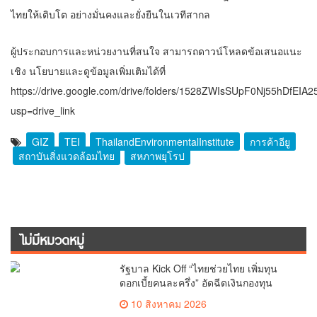
ไทยให้เติบโต อย่างมั่นคงและยั่งยืนในเวทีสากล
ผู้ประกอบการและหน่วยงานที่สนใจ สามารถดาวน์โหลดข้อเสนอแนะ
เชิง นโยบายและดูข้อมูลเพิ่มเติมได้ที่
https://drive.google.com/drive/folders/1528ZWIsSUpF0Nj55hDfEIA
usp=drive_link
GIZ
TEI
ThailandEnvironmentalInstitute
การค้าอียู
สถาบันสิ่งแวดล้อมไทย
สหภาพยุโรป
ไม่มีหมวดหมู่
รัฐบาล Kick Off “ไทยช่วยไทย เพิ่มทุน
ดอกเบี้ยคนละครึ่ง” อัดฉีดเงินกองทุน
หมู่บ้าน เสริมเศรษฐกิจฐานราก
10 สิงหาคม 2026