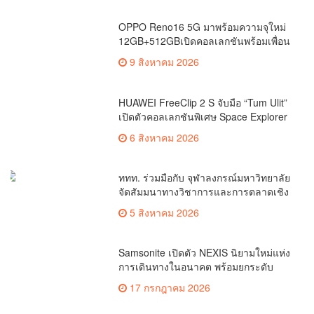
OPPO Reno16 5G มาพร้อมความจุใหม่
12GB+512GBเปิดคอลเลกชันพร้อมเพื่อน
ซี้ไอคอนิกคนล่าสุด
9 สิงหาคม 2026
HUAWEI FreeClip 2 S จับมือ “Tum Ulit”
เปิดตัวคอลเลกชันพิเศษ Space Explorer
ถ่ายทอดศิลปะบนเคสหูฟัง
6 สิงหาคม 2026
ททท. ร่วมมือกับ จุฬาลงกรณ์มหาวิทยาลัย
จัดสัมมนาทางวิชาการและการตลาดเชิง
รุกแนะเคล็ดลับปรับธุรกิจท่องเที่ยวไทย
5 สิงหาคม 2026
“ขายได้ ขายดี ขายนาน”
Samsonite เปิดตัว NEXIS นิยามใหม่แห่ง
การเดินทางในอนาคต พร้อมยกระดับ
ประสบการณ์สัมผัสนวัตกรรมกระเป๋าเดิน
17 กรกฎาคม 2026
ทางใจกลางกรุงเทพฯ