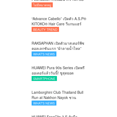
บนอุปกรณ์มือถือ
ไม่มีหมวดหมู่
“Advance Cabello” เปิดตัว A.S.P®
KITOKO® Hair Care วีแกนแฮร์
แคร์ลักชัวรีจากอังกฤษ ยกระดับ
BEAUTY TREND
การดูแลเส้นผมคนเอเชีย
RAKSAPHAN เปิดตัวมาสเตอร์พีซ
คอลเลกชันแรก “ผ้าลายน้ำไหล”
ยกระดับภูมิปัญญาท้องถิ่นสู่งาน
WHAT'S NEWS
ศิลป์ระดับสากล
HUAWEI Pura 90s Series เปิดพรี
ออเดอร์แล้ววันนี้! ชูสุดยอด
นวัตกรรมกล้อง พร้อม AI อัจฉริยะ
SMARTPHONE
และ 5G Advanced
Lamborghini Club Thailand Bull
Run at Nakhon Nayok ชวน
คาราวานกระทิงดุ สัมผัสธรรมชาติ
WHAT'S NEWS
เมืองรอง ณ นครนายก
HUAWEI FreeClip 2 S จับมือ