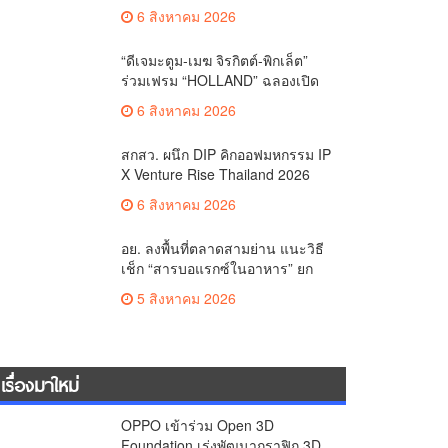
คาราวานกระทิงดุ สัมผัสธรรมชาติ
6 สิงหาคม 2026
เมืองรอง ณ นครนายก
“ดีเจมะตูม-เมฆ จิรกิตต์-พิกเล็ต”
ร่วมเฟรม “HOLLAND” ฉลองเปิด
ตัว SELBAN แบรนด์แฟชั่น
6 สิงหาคม 2026
ครีเอทีฟ เชื่อมคัลเจอร์ไทย-เกาหลี
สกสว. ผนึก DIP คิกออฟมหกรรม IP
X Venture Rise Thailand 2026
สร้างระบบนิเวศเชื่อมทรัพย์สินทาง
6 สิงหาคม 2026
ปัญญาผ่านกองทุน ววน. เพิ่มคุณค่า
งานวิจัยไทย
อย. ลงพื้นที่ตลาดสามย่าน แนะวิธี
เช็ก “สารบอแรกซ์ในอาหาร” ยก
ระดับตลาดสดปลอดภัยเพื่อผู้
5 สิงหาคม 2026
บริโภค
เรื่องมาใหม่
OPPO เข้าร่วม Open 3D
Foundation เร่งพัฒนากราฟิก 3D