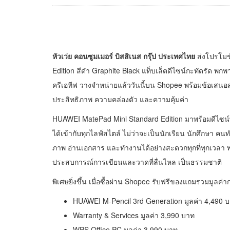
หัวเว่ย คอนซูมเมอร์ บิสสิเนส กรุ๊ป ประเทศไทย
ส่งโปรโมช
Edition สีดำ Graphite Black แท็บเล็ตดีไซน์กะทัดรัด พ
ครีเอทีฟ วางจำหน่ายแล้ววันนี้บน Shopee พร้อมข้อเสนอสุด
ประสิทธิภาพ ความคล่องตัว และความคุ้มค่า
HUAWEI MatePad Mini Standard Edition มาพร้อมดีไซน์พร
ได้เข้ากับทุกไลฟ์สไตล์ ไม่ว่าจะเป็นนักเรียน นักศึกษา ค
ภาพ อ่านเอกสาร และทำงานได้อย่างสะดวกทุกที่ทุกเวลา พ
ประสบการณ์การเขียนและวาดที่ลื่นไหล เป็นธรรมชาติ
พิเศษยิ่งขึ้น เมื่อซื้อผ่าน Shopee รับฟรีของแถมรวมมูลค
HUAWEI M-Pencil 3rd Generation มูลค่า 4,490 
Warranty & Services มูลค่า 3,990 บาท
WPS Office PC มูลค่า 3,990 บาท