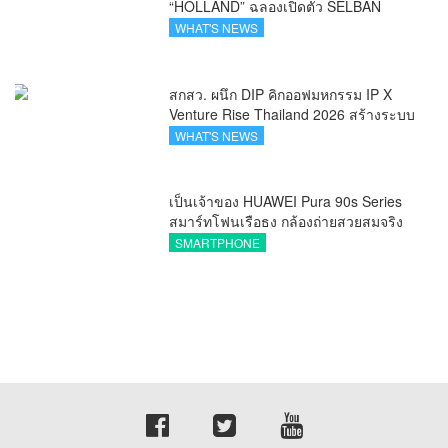
“HOLLAND” ฉลองเปิดตัว SELBAN
แบรนด์แฟชั่นครีเอทีฟ เชื่อมคัลเจอร์ไทย-
WHAT'S NEWS
เกาหลี
สกสว. ผนึก DIP คิกออฟมหกรรม IP X
Venture Rise Thailand 2026 สร้างระบบ
นิเวศเชื่อมทรัพย์สินทางปัญญาผ่าน
WHAT'S NEWS
กองทุน ววน. เพิ่มคุณค่างานวิจัยไทย
เป็นเจ้าของ HUAWEI Pura 90s Series
สมาร์ทโฟนเรือธง กล้องถ่ายสวยสมจริง
ทุกระยะ พร้อมของสมนาคุณและสิทธิ
SMARTPHONE
พิเศษสุดคุ้มห้ามพลาด