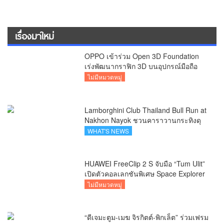
สุขภาพ
เรื่องมาใหม่
OPPO เข้าร่วม Open 3D Foundation
เร่งพัฒนากราฟิก 3D บนอุปกรณ์มือถือ
ไม่มีหมวดหมู่
Lamborghini Club Thailand Bull Run at
Nakhon Nayok ชวนคาราวานกระทิงดุ
สัมผัสธรรมชาติเมืองรอง ณ นครนายก
WHAT'S NEWS
HUAWEI FreeClip 2 S จับมือ “Tum Ulit”
เปิดตัวคอลเลกชันพิเศษ Space Explorer
ถ่ายทอดศิลปะบนเคสหูฟัง
ไม่มีหมวดหมู่
“ดีเจมะตูม-เมฆ จิรกิตต์-พิกเล็ต” ร่วมเฟรม