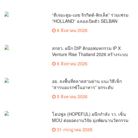
“ดีเจมะตูม-เมฆ จิรกิตต์-พิกเล็ต” ร่วมเฟรม
“HOLLAND” ฉลองเปิดตัว SELBAN
แบรนด์แฟชั่นครีเอทีฟ เชื่อมคัลเจอร์ไทย-
6 สิงหาคม 2026
เกาหลี
สกสว. ผนึก DIP คิกออฟมหกรรม IP X
Venture Rise Thailand 2026 สร้างระบบ
นิเวศเชื่อมทรัพย์สินทางปัญญาผ่าน
6 สิงหาคม 2026
กองทุน ววน. เพิ่มคุณค่างานวิจัยไทย
อย. ลงพื้นที่ตลาดสามย่าน แนะวิธีเช็ก
“สารบอแรกซ์ในอาหาร” ยกระดับ
ตลาดสดปลอดภัยเพื่อผู้บริโภค
5 สิงหาคม 2026
โฮปฟูล (HOPEFUL) ผนึกกำลัง วว. เซ็น
MOU ต่อยอดงานวิจัย มุ่งพัฒนานวัตกรรม
โภชนาการ 4 กลุ่มโรคเรื้อรัง หนุน
31 กรกฎาคม 2026
สมุนไพรไทยสร้างความมั่นคงด้าน