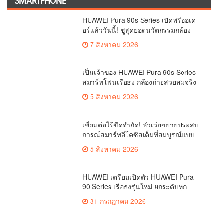
SMARTPHONE
HUAWEI Pura 90s Series เปิดพรีออเด
อร์แล้ววันนี้! ชูสุดยอดนวัตกรรมกล้อง
พร้อม AI อัจฉริยะและ 5G Advanced
7 สิงหาคม 2026
เป็นเจ้าของ HUAWEI Pura 90s Series
สมาร์ทโฟนเรือธง กล้องถ่ายสวยสมจริง
ทุกระยะ พร้อมของสมนาคุณและสิทธิ
5 สิงหาคม 2026
พิเศษสุดคุ้มห้ามพลาด
เชื่อมต่อไร้ขีดจำกัด! หัวเว่ยขยายประสบ
การณ์สมาร์ทอีโคซิสเต็มที่สมบูรณ์แบบ
ไร้รอยต่อ ครบ จบ ในที่เดียวที่ HUAWEI
5 สิงหาคม 2026
AppGallery
HUAWEI เตรียมเปิดตัว HUAWEI Pura
90 Series เรือธงรุ่นใหม่ ยกระดับทุก
โมเมนต์สำคัญของชีวิตด้วยนวัตกรรม
31 กรกฎาคม 2026
ล่าสุด