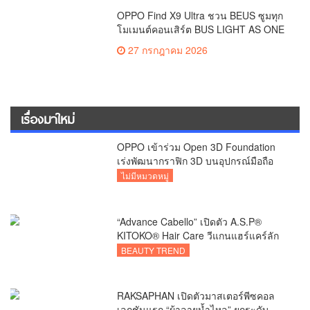
OPPO Find X9 Ultra ชวน BEUS ซูมทุก
โมเมนต์คอนเสิร์ต BUS LIGHT AS ONE
เก็บภาพคมชัดทุกระยะ
27 กรกฎาคม 2026
เรื่องมาใหม่
OPPO เข้าร่วม Open 3D Foundation
เร่งพัฒนากราฟิก 3D บนอุปกรณ์มือถือ
ไม่มีหมวดหมู่
“Advance Cabello” เปิดตัว A.S.P®
KITOKO® Hair Care วีแกนแฮร์แคร์ลัก
ชัวรีจากอังกฤษ ยกระดับการดูแลเส้นผม
BEAUTY TREND
คนเอเชีย
RAKSAPHAN เปิดตัวมาสเตอร์พีซคอล
เลกชันแรก “ผ้าลายน้ำไหล” ยกระดับ