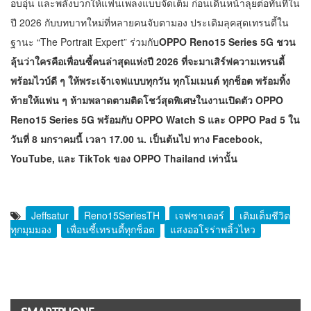
อบอุ่น และพลังบวกให้แฟนเพลงแบบจัดเต็ม ก่อนเดินหน้าลุยต่อทันทีใน
ปี 2026 กับบทบาทใหม่ที่หลายคนจับตามอง ประเดิมลุคสุดเทรนดี้ใน
ฐานะ “The Portrait Expert” ร่วมกับ
OPPO Reno15 Series 5G ชวน
ลุ้นว่าใครคือเพื่อนซี้คนล่าสุดแห่งปี 2026 ที่จะมาเสิร์ฟความเทรนดี้
พร้อมไวบ์ดี ๆ ให้พระเจ้าเจฟแบบทุกวัน ทุกโมเมนต์ ทุกช็อต พร้อมทิ้ง
ท้ายให้แฟน ๆ ห้ามพลาดตามติดโชว์สุดพิเศษในงานเปิดตัว OPPO
Reno15 Series 5G พร้อมกับ OPPO Watch S และ
OPPO Pad 5
ใน
วันที่
8 มกราคมนี้ เวลา 17.00 น. เป็นต้นไป ทาง Facebook,
YouTube, และ TikTok ของ OPPO Thailand เท่านั้น
Jeffsatur
Reno15SeriesTH
เจฟซาเตอร์
เติมเต็มชีวิต
ทุกมุมมอง
เพื่อนซี้เทรนดี้ทุกช็อต
แสงออโรร่าพลิ้วไหว