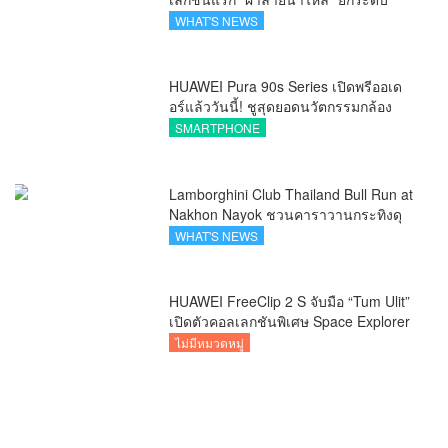
ภูมิปัญญาท้องถิ่นสู่งานศิลป์ระดับสากล
WHAT'S NEWS
HUAWEI Pura 90s Series เปิดพรีออเด
อร์แล้ววันนี้! ชูสุดยอดนวัตกรรมกล้อง
พร้อม AI อัจฉริยะและ 5G Advanced
SMARTPHONE
Lamborghini Club Thailand Bull Run at
Nakhon Nayok ชวนคาราวานกระทิงดุ
สัมผัสธรรมชาติเมืองรอง ณ นครนายก
WHAT'S NEWS
HUAWEI FreeClip 2 S จับมือ “Tum Ulit”
เปิดตัวคอลเลกชันพิเศษ Space Explorer
ถ่ายทอดศิลปะบนเคสหูฟัง
ไม่มีหมวดหมู่