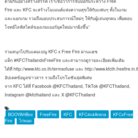
ด้วยกันอย่างสร้างสรรค์ เราเชื่อว่าการจับมือกันระหว่าง Free
Fire และ KFC จะสร้างโมเมนต์แห่งความสุขให้กับแฟนๆ ทั้งในเกม
และนอกเกม รวมถึงมอบประสบการณ์ใหม่ๆ ให้กับผู้เล่นทุกคน เพื่อตอบ
โจทย์ไลฟ์สไตล์ของเกมเมอร์ยุคใหม่มากยิ่งขึ้น”
ร่วมสนุกไปกับแคมเปญ KFC x Free Fire ผ่านแฮช
แท็ก #KFCThailandxFreeFire และสามารถดูรายละเอียดเพิ่มเติม
ได้ที่
http://www.kfc.co.th/termsofuse
และ
http://www.kfcth.freefire.in.
อัปเดตข้อมูลข่าวสาร รวมถึงโปรโมชันสุดพิเศษ
จาก KFC ได้ที่ Facebook @KFCThailand, TikTok @KFCThailand,
Instagram @kfcthailand และ X @KFCThailand
BOOYAHBox
FreeFire
KFC
KFC4v4Arena
KFCxFree
Fire
ไก่ทอด