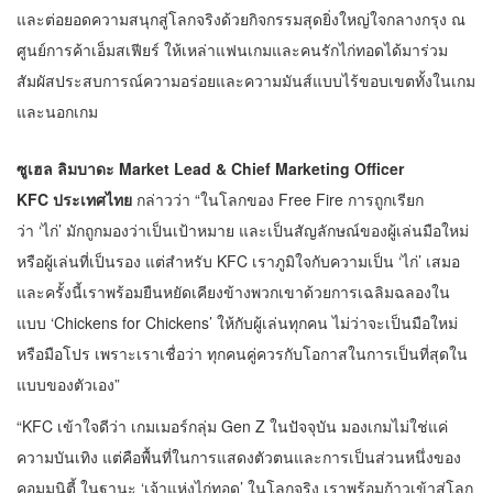
และต่อยอดความสนุกสู่โลกจริงด้วยกิจกรรมสุดยิ่งใหญ่ใจกลางกรุง ณ
ศูนย์การค้าเอ็มสเฟียร์ ให้เหล่าแฟนเกมและคนรักไก่ทอดได้มาร่วม
สัมผัสประสบการณ์ความอร่อยและความมันส์แบบไร้ขอบเขตทั้งในเกม
และนอกเกม
ซูเฮล ลิมบาดะ
Market Lead & Chief Marketing Officer
KFC ประเทศไทย
กล่าวว่า “ในโลกของ Free Fire การถูกเรียก
ว่า ‘ไก่’ มักถูกมองว่าเป็นเป้าหมาย และเป็นสัญลักษณ์ของผู้เล่นมือใหม่
หรือผู้เล่นที่เป็นรอง แต่สำหรับ KFC เราภูมิใจกับความเป็น ‘ไก่’ เสมอ
และครั้งนี้เราพร้อมยืนหยัดเคียงข้างพวกเขาด้วยการเฉลิมฉลองใน
แบบ ‘Chickens for Chickens’ ให้กับผู้เล่นทุกคน ไม่ว่าจะเป็นมือใหม่
หรือมือโปร เพราะเราเชื่อว่า ทุกคนคู่ควรกับโอกาสในการเป็นที่สุดใน
แบบของตัวเอง”
“KFC เข้าใจดีว่า เกมเมอร์กลุ่ม Gen Z ในปัจจุบัน มองเกมไม่ใช่แค่
ความบันเทิง แต่คือพื้นที่ในการแสดงตัวตนและการเป็นส่วนหนึ่งของ
คอมมูนิตี้ ในฐานะ ‘เจ้าแห่งไก่ทอด’ ในโลกจริง เราพร้อมก้าวเข้าสู่โลก