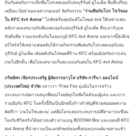
ปั่นกันต่อกับการแท็กทีมโปรเพลเยอร์แห่งบุรีรัมย์ ยูไนเต็ด ทีมที่เปรียบ
เสมือน God ของเหล่าเกมเมอร์ จัดกิจกรรม
“ร่วมทีมกับโปร โชว์ของ
ใน KFC 4v4 Arena”
ไลฟ์สตรีมสุดมันส์ในโหมด 4v4 ให้เหล่าแฟน
คลับร่วมลงสนามกับทีมเพลเยอร์แห่งบุรีรัมย์ ยูไนเต็ด ที่จะมารับบท
กัปตันทีม ร่วมแข่งขันกันในสมรภูมิ KFC 4v4 Arena นอกจากนี้ยังมีเซ
อร์ไพร์สให้เหล่าแฟนคลับได้ร่วมกิจกรรมพิเศษกับโปรเพลเยอร์แห่ง
บุรีรัมย์ ยูไนเต็ด เติมพลังกินไก่ทอดที่ร้าน KFC พร้อมอัปสกิลการเล่น
เกมไปอีกขั้น เพื่อไปลงสนามเก็บคะแนนกันต่อใน KFC 4v4 Arena
ภวิษย์พร เจียรประเสริฐ ผู้จัดการอาวุโส บริษัท การีนา ออนไลน์
(ประเทศไทย) จำกัด
กล่าวว่า “Free Fire มุ่งมั่นในการสร้าง
ประสบการณ์ความสนุกที่ตอบโจทย์ทุกไลฟ์สไตล์ของผู้เล่น และการ
ร่วมมือกับ KFC ในครั้งนี้ถือเป็นอีกหนึ่งก้าวสำคัญที่ช่วยต่อยอดความ
คิดที่ว่า ‘เกมไม่ใช่แค่เกม’ แต่คือโลกแห่งประสบการณ์ที่สามารถเชื่อม
โยงกับชีวิตจริงได้อย่างลงตัว ผ่านเมนู BOOYAH Box และแผนที่ KFC
4v4 Arena ที่นำความเป็นเอกลักษณ์ของทั้งสองแบรนด์มาผสานเข้า