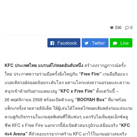
536
0
Facebook
Twitter
Line
KFC ประเทศไทย
แบรนด์ไก่ทอดอันดับหนึ่ง
สร้างปรากฏการณ์ครั้ง
ใหม่ ประกาศความร่วมมือครั้งยิ่งใหญ่กับ
“Free Fire”
เกมมือถือแนว
แบตเทิลรอยัลยอดนิยมระดับโลก ผสานโลกแห่งความอร่อยและความ
สนุกเข้าด้วยกันผ่านแคมเปญ
“KFC x Free Fire”
ตั้งแต่วันนี้ –
26 พฤศจิกายน 2568 พร้อมเปิดตัวเมนู
“
BOOYAH Box”
ที่มาพร้อม
แพ็กเกจจิ้งลวดลายลิมิเต็ด ให้ผู้เล่นได้โหลดไก่ทอดเติมพลังก่อนเล่นเกม
ควบคู่กับกิจกรรมในเกมสุดพิเศษที่ให้แฟนๆ แลกรับไอเท็มสุดเอ็กซ์คลู
ซีฟ KFC x Free Fire นอกจากนี้ยังเปิดตัวสมรภูมิรบเสมือนจริง
“
KFC
4v4 Arena”
ที่จำลองบรรยากาศร้าน KFC มาไว้ในเกมอย่างสมจริง