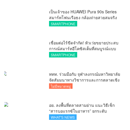
เป็นเจ้าของ HUAWEI Pura 90s Series
สมาร์ทโฟนเรือธง กล้องถ่ายสวยสมจริง
ทุกระยะ พร้อมของสมนาคุณและสิทธิ
SMARTPHONE
พิเศษสุดคุ้มห้ามพลาด
เชื่อมต่อไร้ขีดจำกัด! หัวเว่ยขยายประสบ
การณ์สมาร์ทอีโคซิสเต็มที่สมบูรณ์แบบ
ไร้รอยต่อ ครบ จบ ในที่เดียวที่ HUAWEI
SMARTPHONE
AppGallery
ททท. ร่วมมือกับ จุฬาลงกรณ์มหาวิทยาลัย
จัดสัมมนาทางวิชาการและการตลาดเชิง
รุกแนะเคล็ดลับปรับธุรกิจท่องเที่ยวไทย
ไม่มีหมวดหมู่
“ขายได้ ขายดี ขายนาน”
อย. ลงพื้นที่ตลาดสามย่าน แนะวิธีเช็ก
“สารบอแรกซ์ในอาหาร” ยกระดับ
ตลาดสดปลอดภัยเพื่อผู้บริโภค
WHAT'S NEWS