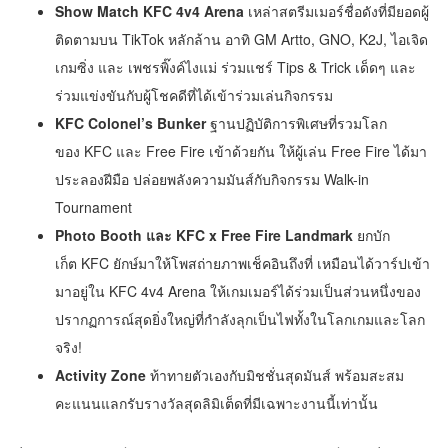
Show Match KFC 4v4 Arena
เหล่าสตรีมเมอร์ชื่อดังที่มียอดผู้
ติดตามบน TikTok หลักล้าน อาทิ GM Artto, GNO, K2J, ไอเจิด
เกมซิ่ง และ เพชรพิ๊งค์ไงแม่ ร่วมแชร์ Tips & Trick เด็ดๆ และ
ร่วมแข่งขันกับผู้โชคดีที่ได้เข้าร่วมเล่นกิจกรรม
KFC Colonel’s Bunker
ฐานปฏิบัติการพิเศษที่รวมโลก
ของ KFC และ Free Fire เข้าด้วยกัน ให้ผู้เล่น Free Fire ได้มา
ประลองฝีมือ ปล่อยพลังความมันส์กับกิจกรรม Walk-in
Tournament
Photo Booth และ KFC x Free Fire Landmark
ยกบัก
เก็ต KFC ยักษ์มาให้โพสถ่ายภาพเช็คอินถึงที่ เหมือนได้วาร์ปเข้า
มาอยู่ใน KFC 4v4 Arena ให้เกมเมอร์ได้ร่วมเป็นส่วนหนึ่งของ
ปรากฏการณ์สุดยิ่งใหญ่ที่กำลังลุกเป็นไฟทั้งในโลกเกมและโลก
จริง!
Activity Zone
ท้าทายตัวเองกับมิชชั่นสุดมันส์ พร้อมสะสม
คะแนนแลกรับรางวัลสุดลิมิเต็ดที่มีเฉพาะงานนี้เท่านั้น