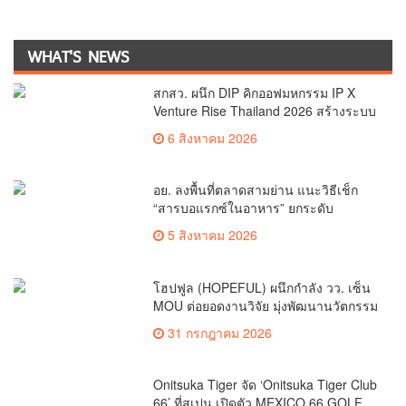
WHAT'S NEWS
สกสว. ผนึก DIP คิกออฟมหกรรม IP X
Venture Rise Thailand 2026 สร้างระบบ
นิเวศเชื่อมทรัพย์สินทางปัญญาผ่าน
6 สิงหาคม 2026
กองทุน ววน. เพิ่มคุณค่างานวิจัยไทย
อย. ลงพื้นที่ตลาดสามย่าน แนะวิธีเช็ก
“สารบอแรกซ์ในอาหาร” ยกระดับ
ตลาดสดปลอดภัยเพื่อผู้บริโภค
5 สิงหาคม 2026
โฮปฟูล (HOPEFUL) ผนึกกำลัง วว. เซ็น
MOU ต่อยอดงานวิจัย มุ่งพัฒนานวัตกรรม
โภชนาการ 4 กลุ่มโรคเรื้อรัง หนุน
31 กรกฎาคม 2026
สมุนไพรไทยสร้างความมั่นคงด้าน
สุขภาพ
Onitsuka Tiger จัด ‘Onitsuka Tiger Club
66’ ที่สเปน เปิดตัว MEXICO 66 GOLF