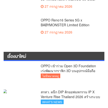
ตอกย้ำแฟชั่นผสานกีฬากอล์ฟ
27 กรกฎาคม 2026
OPPO Reno16 Series 5G x
BABYMONSTER Limited Edition
Collection พร้อมให้เป็นเจ้าของไอเทมสุด
27 กรกฎาคม 2026
เอ็กซ์คลูซีฟ
เรื่องมาใหม่
OPPO เข้าร่วม Open 3D Foundation
เร่งพัฒนากราฟิก 3D บนอุปกรณ์มือถือ
ไม่มีหมวดหมู่
สกสว. ผนึก DIP คิกออฟมหกรรม IP X
Venture Rise Thailand 2026 สร้างระบบ
นิเวศเชื่อมทรัพย์สินทางปัญญาผ่าน
WHAT'S NEWS
กองทุน ววน. เพิ่มคุณค่างานวิจัยไทย