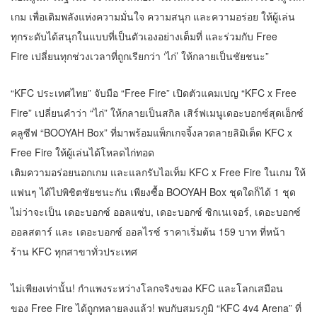
เกม เพื่อเติมพลังแห่งความมั่นใจ ความสนุก และความอร่อย ให้ผู้เล่น
ทุกระดับได้สนุกในแบบที่เป็นตัวเองอย่างเต็มที่ และร่วมกับ Free
Fire เปลี่ยนทุกช่วงเวลาที่ถูกเรียกว่า ‘ไก่’ ให้กลายเป็นชัยชนะ”
“KFC ประเทศไทย” จับมือ “Free Fire” เปิดตัวแคมเปญ “KFC x Free
Fire” เปลี่ยนคำว่า “ไก่” ให้กลายเป็นสกิล เสิร์ฟเมนูเดอะบอกซ์สุดเอ็กซ์
คลูซีฟ “BOOYAH Box” ที่มาพร้อมแพ็กเกจจิ้งลวดลายลิมิเต็ด KFC x
Free Fire ให้ผู้เล่นได้โหลดไก่ทอด
เติมความอร่อยนอกเกม และแลกรับไอเท็ม KFC x Free Fire ในเกม ให้
แฟนๆ ได้ไปพิชิตชัยชนะกัน เพียงซื้อ BOOYAH Box ชุดใดก็ได้ 1 ชุด
ไม่ว่าจะเป็น เดอะบอกซ์ ออลแซ่บ, เดอะบอกซ์ ซิกเนเจอร์, เดอะบอกซ์
ออลสตาร์ และ เดอะบอกซ์ ออลไรซ์ ราคาเริ่มต้น 159 บาท ที่หน้า
ร้าน KFC ทุกสาขาทั่วประเทศ
ไม่เพียงเท่านั้น! กำแพงระหว่างโลกจริงของ KFC และโลกเสมือน
ของ Free Fire ได้ถูกทลายลงแล้ว! พบกับสมรภูมิ “KFC 4v4 Arena” ที่