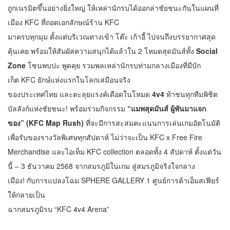
ถูกเนรมิตขึ้นอย่างยิ่งใหญ่ ให้เหล่านักรบได้ออกล่าชัยชนะกันในแผนที่
เมือง KFC ที่ถอดเอกลักษณ์ร้าน KFC
มาครบทุกมุม ตั้งแต่บริเวณทางเข้า โต๊ะ เก้าอี้ ไปจนถึงบรรยากาศสุด
คุ้นเคย พร้อมให้สัมผัสความสนุกได้แล้วใน 2 โหมดสุดมันส์ทั้ง
Social
Zone
โซนพบปะ พูดคุย รวมพลเหล่านักรบท่ามกลางเมืองที่มีบัก
เก็ต KFC ยักษ์แห่งแรกในโลกเสมือนจริง
ของประเทศไทย และตะลุยแรงค์เดือดในโหมด
4v4
ท้าชนทุกทีมพิชิต
บัลลังก์แห่งชัยชนะ! พร้อมร่วมกิจกรรม
“แมพสุดมันส์ ผู้พันมาแจก
ของ” (KFC Map Rush)
ที่จะมีการสะสมคะแนนการเล่นเกมอัตโนมัติ
เพื่อรับของรางวัลพิเศษทุกสัปดาห์ ไม่ว่าจะเป็น KFC x Free Fire
Merchandise และไอเท็ม KFC collection ตลอดทั้ง 4 สัปดาห์ ตั้งแต่วัน
นี้ – 3 ธันวาคม 2568 จากสมรภูมิในเกม สู่สมรภูมิจริงใจกลาง
เมือง! กับการแปลงโฉม SPHERE GALLERY 1 ศูนย์การค้าเอ็มสเฟียร์
ให้กลายเป็น
ฉากสมรภูมิรบ “KFC 4v4 Arena”