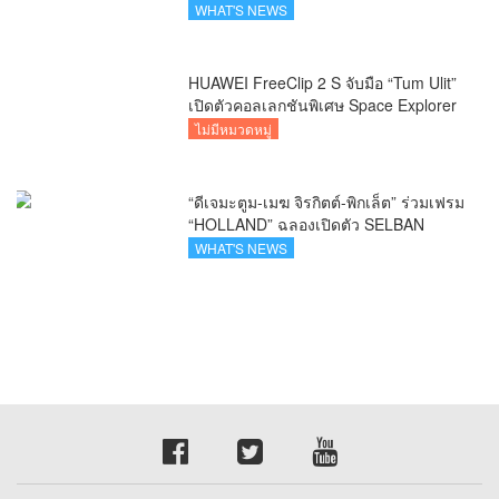
สัมผัสธรรมชาติเมืองรอง ณ นครนายก
WHAT'S NEWS
HUAWEI FreeClip 2 S จับมือ “Tum Ulit”
เปิดตัวคอลเลกชันพิเศษ Space Explorer
ถ่ายทอดศิลปะบนเคสหูฟัง
ไม่มีหมวดหมู่
“ดีเจมะตูม-เมฆ จิรกิตต์-พิกเล็ต” ร่วมเฟรม
“HOLLAND” ฉลองเปิดตัว SELBAN
แบรนด์แฟชั่นครีเอทีฟ เชื่อมคัลเจอร์ไทย-
WHAT'S NEWS
เกาหลี