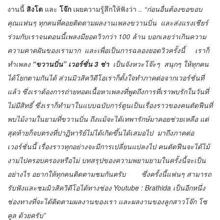
งานนี้
สิงโต
และ
โจ๊ก
เผยความรู้สึกให้ฟังว่า
.. “ก่อนอื่นต้องขอขอบ
คุณแฟนๆ ทุกคนที่คอยติดตามผลงานเพลงขวานบิ่น และส่งแรงเชียร์
ร่วมกับเราจนตอนนี้เพลงมียอดวิวกว่า 100 ล้าน บอกเลยว่าเกินความ
ความคาดฝันของเรามาก และเพื่อเป็นการฉลองยอดวิวครั้งนี้ เราก็
ทำเพลง
“ขวานบิ่น” เวอร์ชั่น 3 ช่า
เป็นจังหวะโจ๊ะๆ สนุกๆ ให้ทุกคน
ได้โยกตามกันได้ ส่วนมิวสิควิดีโอเราก็ตั้งใจทำภาคต่อจากเวอร์ชั่นที่
แล้ว ซึ่งเราต้องการถ่ายทอดเนื้อหาเพลงที่พูดถึงการที่เราพบรักในวันที่
ไม่มีสิทธิ์ ซึ่งเราก็ทำมาในแบบฉบับการ์ตูนเป็นเรื่องราวของคนตัดฟืนที่
พบไม้งามในยามที่ขวานบิ่น ถึงแม้จะได้เทพารักษ์มาคอยช่วยเหลือ แต่
สุดท้ายก็จบตรงที่ปาฏิหาริย์ไม่ได้เกิดขึ้นได้เสมอไป มาถึงภาคต่อ
เวอร์ชั่นนี้ เรื่องราวทุกอย่างจะมีการเปลี่ยนแปลงไป คนตัดฟืนจะได้ไม้
งามไปครอบครองหรือไม่ บทสรุปของความพยามยามในครั้งนี้จะเป็น
อย่างไร อยากให้ทุกคนติดตามชมกันครับ ซึ่งครั้งนี้แฟนๆ สามารถ
รับฟังและชมมิวสิควิดีโอได้ทางช่อง Youtube : Brathida เป็นอีกหนึ่ง
ช่องทางที่จะได้ติดตามผลงานของเรา และผลงานของลูกสาวโจ๊ก โซ
คูล ด้วยครับ”