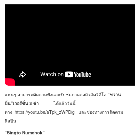
แฟนๆ สามารถติดตามฟังและรับชมภาคต่อมิวสิควิดีโอ
“ขวาน
บิ่น”เวอร์ชั่น 3 ช่า
ได้แล้ววันนี้
ทาง
https://youtu.be/aTpk_zWPDig
และช่องทางการติดตาม
ศิลปิน
“
Singto Numchok”