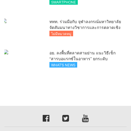
ไร้รอยต่อ ครบ จบ ในที่เดียวที่ HUAWEI
SMARTPHONE
AppGallery
ททท. ร่วมมือกับ จุฬาลงกรณ์มหาวิทยาลัย
จัดสัมมนาทางวิชาการและการตลาดเชิง
รุกแนะเคล็ดลับปรับธุรกิจท่องเที่ยวไทย
ไม่มีหมวดหมู่
“ขายได้ ขายดี ขายนาน”
อย. ลงพื้นที่ตลาดสามย่าน แนะวิธีเช็ก
“สารบอแรกซ์ในอาหาร” ยกระดับ
ตลาดสดปลอดภัยเพื่อผู้บริโภค
WHAT'S NEWS