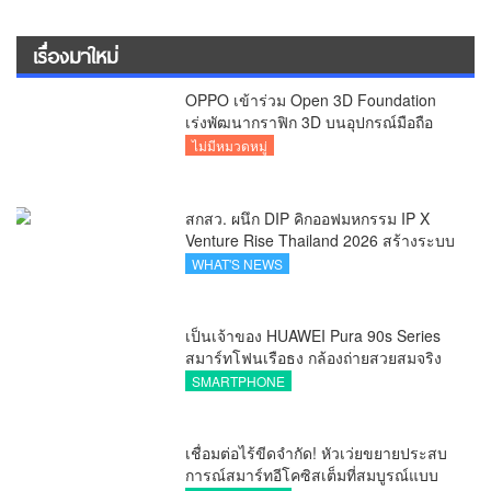
เรื่องมาใหม่
OPPO เข้าร่วม Open 3D Foundation
เร่งพัฒนากราฟิก 3D บนอุปกรณ์มือถือ
ไม่มีหมวดหมู่
สกสว. ผนึก DIP คิกออฟมหกรรม IP X
Venture Rise Thailand 2026 สร้างระบบ
นิเวศเชื่อมทรัพย์สินทางปัญญาผ่าน
WHAT'S NEWS
กองทุน ววน. เพิ่มคุณค่างานวิจัยไทย
เป็นเจ้าของ HUAWEI Pura 90s Series
สมาร์ทโฟนเรือธง กล้องถ่ายสวยสมจริง
ทุกระยะ พร้อมของสมนาคุณและสิทธิ
SMARTPHONE
พิเศษสุดคุ้มห้ามพลาด
เชื่อมต่อไร้ขีดจำกัด! หัวเว่ยขยายประสบ
การณ์สมาร์ทอีโคซิสเต็มที่สมบูรณ์แบบ