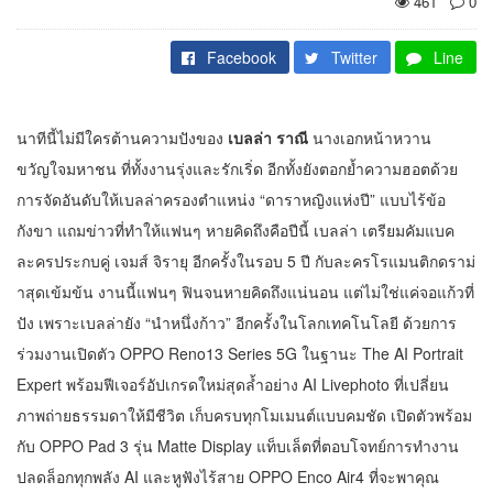
461
0
Facebook
Twitter
Line
นาทีนี้ไม่มีใครต้านความปังของ
เบลล่า ราณี
นางเอกหน้าหวาน
ขวัญใจมหาชน ที่ทั้งงานรุ่งและรักเริ่ด อีกทั้งยังตอกย้ำความฮอตด้วย
การจัดอันดับให้เบลล่าครองตำแหน่ง “ดาราหญิงแห่งปี” แบบไร้ข้อ
กังขา แถมข่าวที่ทำให้แฟนๆ หายคิดถึงคือปีนี้ เบลล่า เตรียมคัมแบค
ละครประกบคู่ เจมส์ จิรายุ อีกครั้งในรอบ 5 ปี กับละครโรแมนติกดราม่
าสุดเข้มข้น งานนี้แฟนๆ ฟินจนหายคิดถึงแน่นอน แต่ไม่ใช่แค่จอแก้วที่
ปัง เพราะเบลล่ายัง “นำหนึ่งก้าว” อีกครั้งในโลกเทคโนโลยี ด้วยการ
ร่วมงานเปิดตัว OPPO Reno13 Series 5G ในฐานะ The AI Portrait
Expert พร้อมฟีเจอร์อัปเกรดใหม่สุดล้ำอย่าง AI Livephoto ที่เปลี่ยน
ภาพถ่ายธรรมดาให้มีชีวิต เก็บครบทุกโมเมนต์แบบคมชัด เปิดตัวพร้อม
กับ OPPO Pad 3 รุ่น Matte Display แท็บเล็ตที่ตอบโจทย์การทำงาน
ปลดล็อกทุกพลัง AI และหูฟังไร้สาย OPPO Enco Air4 ที่จะพาคุณ