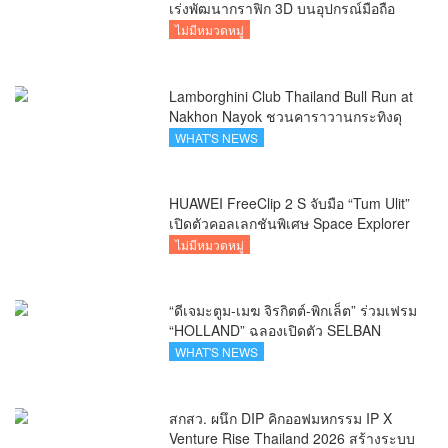
เร่งพัฒนากราฟิก 3D บนอุปกรณ์มือถือ
ไม่มีหมวดหมู่
Lamborghini Club Thailand Bull Run at
Nakhon Nayok ชวนคาราวานกระทิงดุ
สัมผัสธรรมชาติเมืองรอง ณ นครนายก
WHAT'S NEWS
HUAWEI FreeClip 2 S จับมือ “Tum Ulit”
เปิดตัวคอลเลกชันพิเศษ Space Explorer
ถ่ายทอดศิลปะบนเคสหูฟัง
ไม่มีหมวดหมู่
“ดีเจมะตูม-เมฆ จิรกิตต์-พิกเล็ต” ร่วมเฟรม
“HOLLAND” ฉลองเปิดตัว SELBAN
แบรนด์แฟชั่นครีเอทีฟ เชื่อมคัลเจอร์ไทย-
WHAT'S NEWS
เกาหลี
สกสว. ผนึก DIP คิกออฟมหกรรม IP X
Venture Rise Thailand 2026 สร้างระบบ