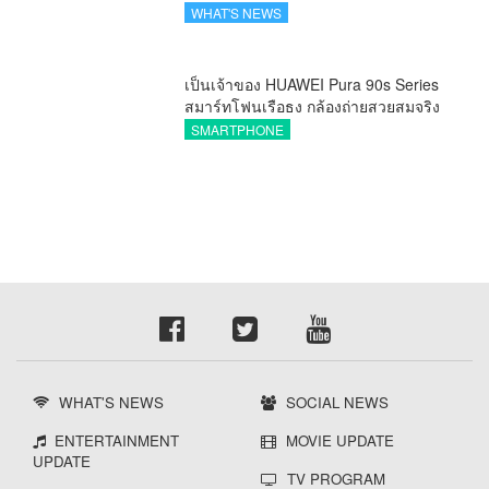
นิเวศเชื่อมทรัพย์สินทางปัญญาผ่าน
WHAT'S NEWS
กองทุน ววน. เพิ่มคุณค่างานวิจัยไทย
เป็นเจ้าของ HUAWEI Pura 90s Series
สมาร์ทโฟนเรือธง กล้องถ่ายสวยสมจริง
ทุกระยะ พร้อมของสมนาคุณและสิทธิ
SMARTPHONE
พิเศษสุดคุ้มห้ามพลาด
WHAT'S NEWS
SOCIAL NEWS
ENTERTAINMENT
MOVIE UPDATE
UPDATE
TV PROGRAM