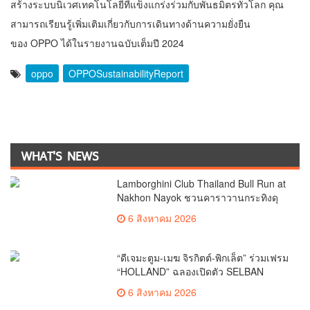
สร้างระบบนิเวศเทคโนโลยีที่แข็งแกร่งร่วมกับพันธมิตรทั่วโลก คุณ
สามารถเรียนรู้เพิ่มเติมเกี่ยวกับการเดินทางด้านความยั่งยืน
ของ OPPO ได้ใน
รายงานฉบับเต็มปี 2024
oppo
OPPOSustainabilityReport
WHAT'S NEWS
Lamborghini Club Thailand Bull Run at
Nakhon Nayok ชวนคาราวานกระทิงดุ
สัมผัสธรรมชาติเมืองรอง ณ นครนายก
6 สิงหาคม 2026
“ดีเจมะตูม-เมฆ จิรกิตต์-พิกเล็ต” ร่วมเฟรม
“HOLLAND” ฉลองเปิดตัว SELBAN
แบรนด์แฟชั่นครีเอทีฟ เชื่อมคัลเจอร์ไทย-
6 สิงหาคม 2026
เกาหลี