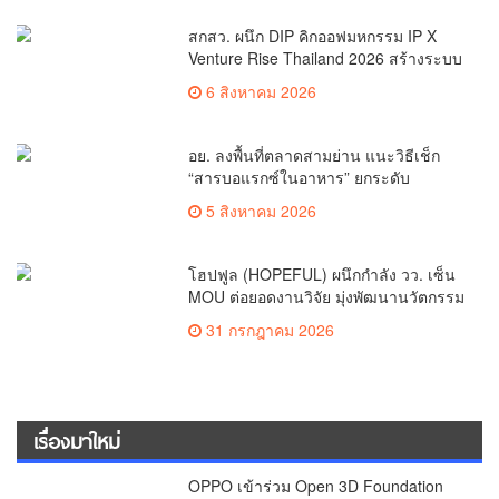
สกสว. ผนึก DIP คิกออฟมหกรรม IP X
Venture Rise Thailand 2026 สร้างระบบ
นิเวศเชื่อมทรัพย์สินทางปัญญาผ่าน
6 สิงหาคม 2026
กองทุน ววน. เพิ่มคุณค่างานวิจัยไทย
อย. ลงพื้นที่ตลาดสามย่าน แนะวิธีเช็ก
“สารบอแรกซ์ในอาหาร” ยกระดับ
ตลาดสดปลอดภัยเพื่อผู้บริโภค
5 สิงหาคม 2026
โฮปฟูล (HOPEFUL) ผนึกกำลัง วว. เซ็น
MOU ต่อยอดงานวิจัย มุ่งพัฒนานวัตกรรม
โภชนาการ 4 กลุ่มโรคเรื้อรัง หนุน
31 กรกฎาคม 2026
สมุนไพรไทยสร้างความมั่นคงด้าน
สุขภาพ
เรื่องมาใหม่
OPPO เข้าร่วม Open 3D Foundation