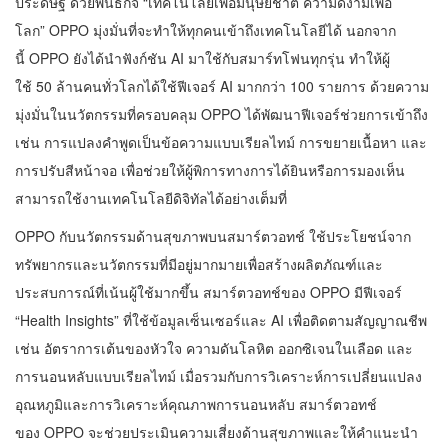
ประดิษฐ์ ด้วยพันธกิจ “เทคโนโลยีเพื่อมนุษยชาติ ความดีงามเพื่อ
โลก” OPPO มุ่งมั่นที่จะทำให้ทุกคนเข้าถึงเทคโนโลยีได้ นอกจาก
นี้ OPPO ยังได้นำฟังก์ชัน AI มาใช้กับสมาร์ทโฟนทุกรุ่น ทำให้ผู้
ใช้ 50 ล้านคนทั่วโลกได้ใช้ฟีเจอร์ AI มากกว่า 100 รายการ ด้วยความ
มุ่งมั่นในนวัตกรรมที่ครอบคลุม OPPO ได้พัฒนาฟีเจอร์ช่วยการเข้าถึง
เช่น การแปลงคำพูดเป็นข้อความแบบเรียลไทม์ การขยายเนื้อหา และ
การปรับสีหน้าจอ เพื่อช่วยให้ผู้พิการทางการได้ยินหรือการมองเห็น
สามารถใช้งานเทคโนโลยีดิจิทัลได้อย่างเต็มที่
OPPO กับนวัตกรรมด้านสุขภาพบนสมาร์ตวอทช์ ใช้ประโยชน์จาก
ทรัพยากรและนวัตกรรมที่มีอยู่มากมายเพื่อสร้างผลิตภัณฑ์และ
ประสบการณ์ที่เน้นผู้ใช้มากขึ้น สมาร์ตวอทช์ของ OPPO มีฟีเจอร์
“Health Insights” ที่ใช้ข้อมูลเซ็นเซอร์และ AI เพื่อติดตามสัญญาณชีพ
เช่น อัตราการเต้นของหัวใจ ความดันโลหิต ออกซิเจนในเลือด และ
การนอนหลับแบบเรียลไทม์ เมื่อรวมกับการวิเคราะห์การเปลี่ยนแปลง
อุณหภูมิและการวิเคราะห์คุณภาพการนอนหลับ สมาร์ตวอทช์
ของ OPPO จะช่วยประเมินความเสี่ยงด้านสุขภาพและให้คำแนะนำ