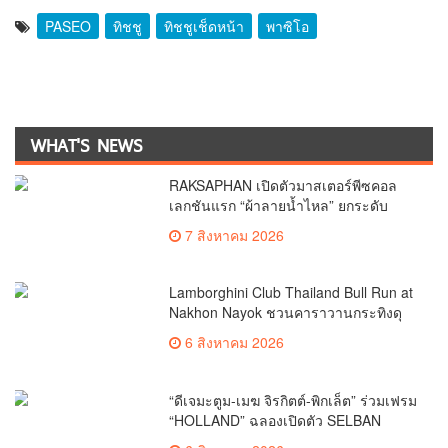
PASEO
ทิชชู
ทิชชูเช็ดหน้า
พาซิโอ
WHAT'S NEWS
RAKSAPHAN เปิดตัวมาสเตอร์พีซคอล
เลกชันแรก “ผ้าลายน้ำไหล” ยกระดับ
ภูมิปัญญาท้องถิ่นสู่งานศิลป์ระดับสากล
7 สิงหาคม 2026
Lamborghini Club Thailand Bull Run at
Nakhon Nayok ชวนคาราวานกระทิงดุ
สัมผัสธรรมชาติเมืองรอง ณ นครนายก
6 สิงหาคม 2026
“ดีเจมะตูม-เมฆ จิรกิตต์-พิกเล็ต” ร่วมเฟรม
“HOLLAND” ฉลองเปิดตัว SELBAN
แบรนด์แฟชั่นครีเอทีฟ เชื่อมคัลเจอร์ไทย-