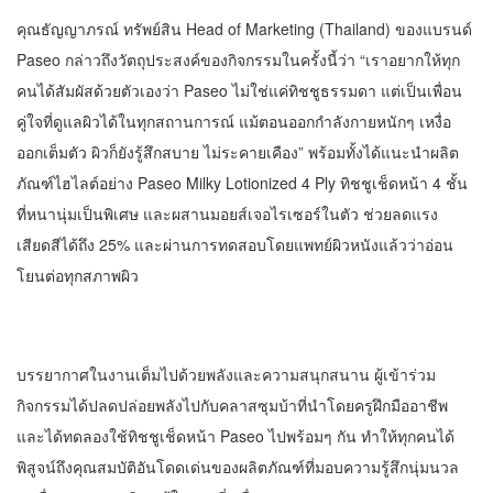
คุณธัญญาภรณ์ ทรัพย์สิน Head of Marketing (Thailand) ของแบรนด์
Paseo กล่าวถึงวัตถุประสงค์ของกิจกรรมในครั้งนี้ว่า “เราอยากให้ทุก
คนได้สัมผัสด้วยตัวเองว่า Paseo ไม่ใช่แค่ทิชชูธรรมดา แต่เป็นเพื่อน
คู่ใจที่ดูแลผิวได้ในทุกสถานการณ์ แม้ตอนออกกำลังกายหนักๆ เหงื่อ
ออกเต็มตัว ผิวก็ยังรู้สึกสบาย ไม่ระคายเคือง” พร้อมทั้งได้แนะนำผลิต
ภัณฑ์ไฮไลต์อย่าง Paseo Milky Lotionized 4 Ply ทิชชูเช็ดหน้า 4 ชั้น
ที่หนานุ่มเป็นพิเศษ และผสานมอยส์เจอไรเซอร์ในตัว ช่วยลดแรง
เสียดสีได้ถึง 25% และผ่านการทดสอบโดยแพทย์ผิวหนังแล้วว่าอ่อน
โยนต่อทุกสภาพผิว
บรรยากาศในงานเต็มไปด้วยพลังและความสนุกสนาน ผู้เข้าร่วม
กิจกรรมได้ปลดปล่อยพลังไปกับคลาสซุมบ้าที่นำโดยครูฝึกมืออาชีพ
และได้ทดลองใช้ทิชชูเช็ดหน้า Paseo ไปพร้อมๆ กัน ทำให้ทุกคนได้
พิสูจน์ถึงคุณสมบัติอันโดดเด่นของผลิตภัณฑ์ที่มอบความรู้สึกนุ่มนวล