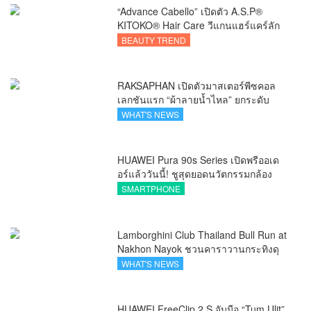
“Advance Cabello” เปิดตัว A.S.P®
KITOKO® Hair Care วีแกนแฮร์แคร์ลัก
ชัวรีจากอังกฤษ ยกระดับการดูแลเส้นผม
BEAUTY TREND
คนเอเชีย
RAKSAPHAN เปิดตัวมาสเตอร์พีซคอล
เลกชันแรก “ผ้าลายน้ำไหล” ยกระดับ
ภูมิปัญญาท้องถิ่นสู่งานศิลป์ระดับสากล
WHAT'S NEWS
HUAWEI Pura 90s Series เปิดพรีออเด
อร์แล้ววันนี้! ชูสุดยอดนวัตกรรมกล้อง
พร้อม AI อัจฉริยะและ 5G Advanced
SMARTPHONE
Lamborghini Club Thailand Bull Run at
Nakhon Nayok ชวนคาราวานกระทิงดุ
สัมผัสธรรมชาติเมืองรอง ณ นครนายก
WHAT'S NEWS
HUAWEI FreeClip 2 S จับมือ “Tum Ulit”