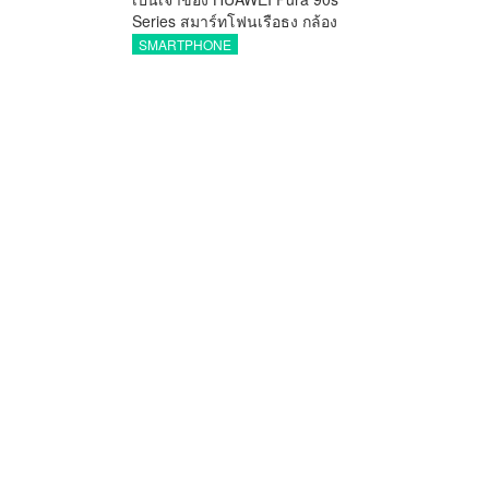
Series สมาร์ทโฟนเรือธง กล้อง
ถ่ายสวยสมจริงทุกระยะ พร้อมของ
SMARTPHONE
สมนาคุณและสิทธิพิเศษสุดคุ้มห้าม
พลาด