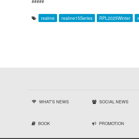
#####
realme
realme15Series
RPL2025Winter
WHAT'S NEWS
SOCIAL NEWS
BOOK
PROMOTION