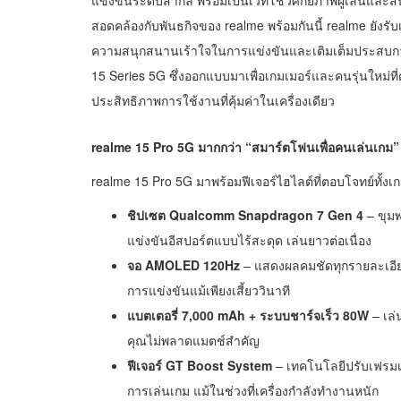
แข่งขันระดับสากล พร้อมเป็นเวทีโชว์ศักยภาพผู้เล่นและส
สอดคล้องกับพันธกิจของ realme พร้อมกันนี้ realme ยังรับเ
ความสนุกสนานเร้าใจในการแข่งขันและเติมเต็มประสบการ
15 Series 5G ซึ่งออกแบบมาเพื่อเกมเมอร์และคนรุ่นใหม่ที่
ประสิทธิภาพการใช้งานที่คุ้มค่าในเครื่องเดียว
realme 15 Pro 5G มากกว่า “สมาร์ตโฟนเพื่อคนเล่นเกม”
realme 15 Pro 5G มาพร้อมฟีเจอร์ไฮไลต์ที่ตอบโจทย์ทั้งเก
ชิปเซต Qualcomm Snapdragon 7 Gen 4
– ขุมพ
แข่งขันอีสปอร์ตแบบไร้สะดุด เล่นยาวต่อเนื่อง
จอ AMOLED 120Hz
– แสดงผลคมชัดทุกรายละเอีย
การแข่งขันแม้เพียงเสี้ยววินาที
แบตเตอรี่ 7,000 mAh + ระบบชาร์จเร็ว 80W
– เล่
คุณไม่พลาดแมตช์สำคัญ
ฟีเจอร์ GT Boost System
– เทคโนโลยีปรับเฟรมเ
การเล่นเกม แม้ในช่วงที่เครื่องกำลังทำงานหนัก