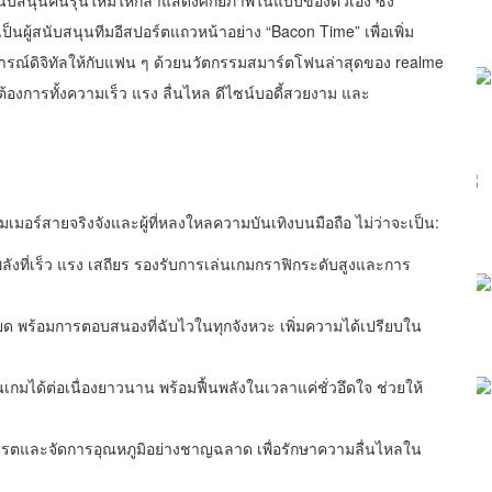
นับสนุนคนรุ่นใหม่ให้กล้าแสดงศักยภาพในแบบของตัวเอง ซึ่ง
ป็นผู้สนับสนุนทีมอีสปอร์ตแถวหน้าอย่าง “Bacon Time” เพื่อเพิ่ม
ณ์ดิจิทัลให้กับแฟน ๆ ด้วยนวัตกรรมสมาร์ตโฟนล่าสุดของ realme
ต้องการทั้งความเร็ว แรง ลื่นไหล ดีไซน์บอดี้สวยงาม และ
มเมอร์สายจริงจังและผู้ที่หลงใหลความบันเทิงบนมือถือ ไม่ว่าจะเป็น:
ลังที่เร็ว แรง เสถียร รองรับการเล่นเกมกราฟิกระดับสูงและการ
ด พร้อมการตอบสนองที่ฉับไวในทุกจังหวะ เพิ่มความได้เปรียบใน
นเกมได้ต่อเนื่องยาวนาน พร้อมฟื้นพลังในเวลาแค่ชั่วอึดใจ ช่วยให้
รตและจัดการอุณหภูมิอย่างชาญฉลาด เพื่อรักษาความลื่นไหลใน