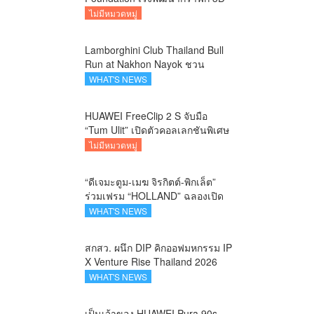
บนอุปกรณ์มือถือ
ไม่มีหมวดหมู่
Lamborghini Club Thailand Bull
Run at Nakhon Nayok ชวน
คาราวานกระทิงดุ สัมผัสธรรมชาติ
WHAT'S NEWS
เมืองรอง ณ นครนายก
HUAWEI FreeClip 2 S จับมือ
“Tum Ulit” เปิดตัวคอลเลกชันพิเศษ
Space Explorer ถ่ายทอดศิลปะบน
ไม่มีหมวดหมู่
เคสหูฟัง
“ดีเจมะตูม-เมฆ จิรกิตต์-พิกเล็ต”
ร่วมเฟรม “HOLLAND” ฉลองเปิด
ตัว SELBAN แบรนด์แฟชั่น
WHAT'S NEWS
ครีเอทีฟ เชื่อมคัลเจอร์ไทย-เกาหลี
สกสว. ผนึก DIP คิกออฟมหกรรม IP
X Venture Rise Thailand 2026
สร้างระบบนิเวศเชื่อมทรัพย์สินทาง
WHAT'S NEWS
ปัญญาผ่านกองทุน ววน. เพิ่มคุณค่า
งานวิจัยไทย
เป็นเจ้าของ HUAWEI Pura 90s