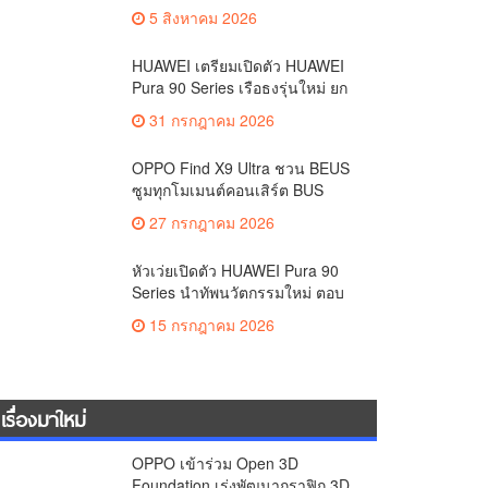
สมบูรณ์แบบ ไร้รอยต่อ ครบ จบ ใน
5 สิงหาคม 2026
ที่เดียวที่ HUAWEI AppGallery
HUAWEI เตรียมเปิดตัว HUAWEI
Pura 90 Series เรือธงรุ่นใหม่ ยก
ระดับทุกโมเมนต์สำคัญของชีวิต
31 กรกฎาคม 2026
ด้วยนวัตกรรมล่าสุด
OPPO Find X9 Ultra ชวน BEUS
ซูมทุกโมเมนต์คอนเสิร์ต BUS
LIGHT AS ONE เก็บภาพคมชัดทุก
27 กรกฎาคม 2026
ระยะ
หัวเว่ยเปิดตัว HUAWEI Pura 90
Series นำทัพนวัตกรรมใหม่ ตอบ
โจทย์ทุกไลฟ์สไตล์
15 กรกฎาคม 2026
เรื่องมาใหม่
OPPO เข้าร่วม Open 3D
Foundation เร่งพัฒนากราฟิก 3D