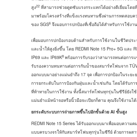
22
สูง
ที่สามารถช่วยดูดซับแรงกระแทกได้อย่างดีเยี่ยมโดยที่ไ
มาพร้อมโครงสร้างที่แข็งแรงทนทานซึ่งผ่านการทดสอ
6
ของ SGS
จึงมอบการปกป้องที่เชื่อถือได้สำหรับการใช้งา
เพื่อมอบการปกป้องรอบด้านสำหรับการใช้งานในชีวิตประจ
และน้ำให้สูงยิ่งขึ้น โดย REDMI Note 15 Pro+ 5G และ
8
IP69 และ IP69K
พร้อมการรับรองว่าสามารถทนต่อการแช่น
รับรองความทนทานต่อการกันน้ำของสมาร์ทโฟนจาก TÜV S
ออกแบบมาอย่างแม่นยำถึง 17 จุด เพื่อการปกป้องในระยะ
การยกระดับในการป้องกันฝุ่นและน้ำเช่นกัน โดยได้รับกา
ที่ท้าทายในการใช้งาน ทั้งนี้สมาร์ทโฟนทุกรุ่นในซีรีย์ยั
แม่นยำแม้หน้าจอหรือนิ้วมือจะเปียกก็ตาม คุณจึงใช้งานไ
ยกระดับระบบการถ่ายภาพขึ้นไปอักขั้นด้วย
AI ขั้นสูง
REDMI Note 15 Series ได้รับออกแบบมาเพื่อมอบความคม
แบบครบวงจรให้กับสมาร์ทโฟนทุกรุ่นในซีรีย์ ด้วยการผ