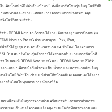
31
ม่เพิ่มน้ำหนักที่ไม่จำเป็นเข้ามา
ทั้งนี้สมาร์ทโฟนรุ่นอื่นๆ ในซีรีส์ก็
บความทนทานต่อแรงกระแทกและการตกกระแทกอย่างครอบคลุม
นจริงในชีวิตประจำวัน
ำวัน REDMI Note 15 Series ได้ยกระดับมาตรฐานการป้องกันฝุ่น
 REDMI Note 15 Pro 5G ผ่านมาตรฐาน IP66, IP68,
9
้ำลึกได้สูงสุด 2 เมตร เป็นเวลานาน 24 ชั่วโมง
โดยผ่านการ
ÜD10 สมาร์ทโฟนรุ่นดังกล่าวได้ผสานองค์ประกอบการกันน้ำที่
ยาว ในขณะที่ REDMI Note 15 5G และ REDMI Note 15 ก็ได้รับ
รออกแบบมาเพื่อรับมือกับน้ำกระเซ็น น้ำหก และสภาพแวดล้อมอื่นๆ
งใช้เทคโนโลยี Wet Touch 2.0 ที่ช่วยให้หน้าจอยังคงตอบสนองได้อย่าง
ด้อย่างลื่นไหลในทุกสถานการณ์ของชีวิต
ชัดเหนือระดับในทุกการภาพถ่าย พร้อมการอัปเกรดการถ่ายภาพ
สานรวมของเซ็นเซอร์ความละเอียดสูง ระยะโฟกัสที่หลากหลาย และ