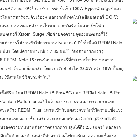
1
3
ดส่วนซิลิคอน 10%
รองรับการชาร์จเร็ว 100W HyperCharge
และ
วในการชาร์จระดับเรือธง นอกจากนี้เทคโนโลยีแบตเตอรี่ SiC ซึ่ง
ิ่มความหนาแน่นของพลังงานในขนาดกะทัดรัด ในสมาร์ทโฟน
แบตเตอรี่ Xiaomi Surge เพื่อช่วยคงความจุของแบตเตอรี่ไว้
2
ทียบเท่าการใช้งานทั่วไปยาวนานประมาณ 6 ปี
ทั้งนี้แม้ REDMI Note
21
เคยมีมา โดยมีความบางเพียง 7.35 มม.
ก็ยังสามารถบรรจุ
ที่ REDMI Note 15 มาพร้อมแบตเตอรี่ที่อัปเกรดใหม่ขนาดความ
ับการชาร์จแบบย้อนกลับ โดยรองรับกำลังไฟ 22.5W หรือ 18W ขึ้นอยู่
4
การใช้งานในชีวิตประจำวัน
ั้งซีรีส์ โดย REDMI Note 15 Pro+ 5G และ REDMI Note 15 Pro
5
 Premium Performance
ในด้านการความทนต่อการตกกระแทก
รงสร้าง REDMI Titan ผสานเข้ากับแผงวงจรหลักที่มีความแข็งแรง
รงกระแทกหลายชั้น เสริมด้วยกระจกหน้าจอ Corning® Gorilla®
7
รรับรองความทนทานต่อการตกจากความสูงได้ถึง 2.5 เมตร
นอกจาก
ปอีกขั้นด้วยแผงด้านหลังที่ทำจากวัสดุไฟเบอร์กลาสความแข็งแรง