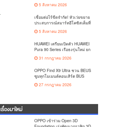
ถ่ายสวยสมจริงทุกระยะ พร้อมของ
5 สิงหาคม 2026
สมนาคุณและสิทธิพิเศษสุดคุ้มห้าม
พลาด
เชื่อมต่อไร้ขีดจำกัด! หัวเว่ยขยาย
ประสบการณ์สมาร์ทอีโคซิสเต็มที่
สมบูรณ์แบบ ไร้รอยต่อ ครบ จบ ใน
5 สิงหาคม 2026
ที่เดียวที่ HUAWEI AppGallery
HUAWEI เตรียมเปิดตัว HUAWEI
Pura 90 Series เรือธงรุ่นใหม่ ยก
ระดับทุกโมเมนต์สำคัญของชีวิต
31 กรกฎาคม 2026
ด้วยนวัตกรรมล่าสุด
OPPO Find X9 Ultra ชวน BEUS
ซูมทุกโมเมนต์คอนเสิร์ต BUS
LIGHT AS ONE เก็บภาพคมชัดทุก
27 กรกฎาคม 2026
ระยะ
เรื่องมาใหม่
OPPO เข้าร่วม Open 3D
Foundation เร่งพัฒนากราฟิก 3D