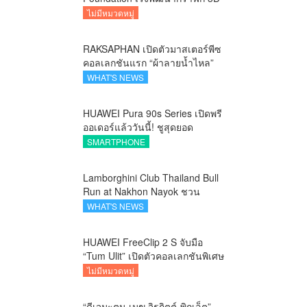
บนอุปกรณ์มือถือ
ไม่มีหมวดหมู่
RAKSAPHAN เปิดตัวมาสเตอร์พีซ
คอลเลกชันแรก “ผ้าลายน้ำไหล”
ยกระดับภูมิปัญญาท้องถิ่นสู่งาน
WHAT'S NEWS
ศิลป์ระดับสากล
HUAWEI Pura 90s Series เปิดพรี
ออเดอร์แล้ววันนี้! ชูสุดยอด
นวัตกรรมกล้อง พร้อม AI อัจฉริยะ
SMARTPHONE
และ 5G Advanced
Lamborghini Club Thailand Bull
Run at Nakhon Nayok ชวน
คาราวานกระทิงดุ สัมผัสธรรมชาติ
WHAT'S NEWS
เมืองรอง ณ นครนายก
HUAWEI FreeClip 2 S จับมือ
“Tum Ulit” เปิดตัวคอลเลกชันพิเศษ
Space Explorer ถ่ายทอดศิลปะบน
ไม่มีหมวดหมู่
เคสหูฟัง
“ดีเจมะตูม-เมฆ จิรกิตต์-พิกเล็ต”