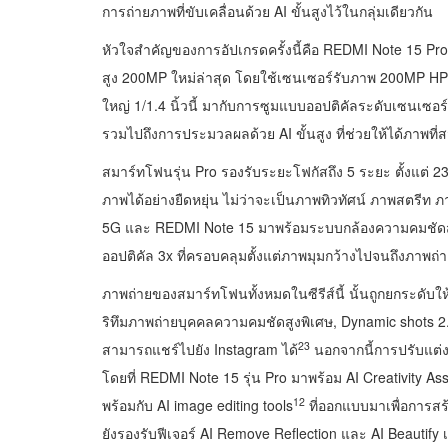
การถ่ายภาพที่ขับเคลื่อนด้วย AI ขั้นสูงไว้ในกลุ่มเดียวกัน
หัวใจสำคัญของการอัปเกรดครั้งนี้คือ REDMI Note 15 P
สูง 200MP ใหม่ล่าสุด โดยใช้เซนเซอร์รับภาพ 200MP HPE
ใหญ่ 1/1.4 นิ้วนี้ มากับการซูมแบบออปติคัลระดับเซนเ
รวมไปถึงการประมวลผลด้วย AI ขั้นสูง ที่ช่วยให้ได้ภาพท
สมาร์ทโฟนรุ่น Pro รองรับระยะโฟกัสถึง 5 ระยะ ตั้งแต่ 23
ภาพได้อย่างยืดหยุ่น ไม่ว่าจะเป็นภาพทิวทัศน์ ภาพสตรี
5G และ REDMI Note 15 มาพร้อมระบบกล้องความคมชัด
ออปติคัล 3x ที่ครอบคลุมตั้งแต่ภาพมุมกว้างไปจนถึงภาพถ
ภาพถ่ายของสมาร์ทโฟนทั้งหมดในซีรีส์นี้ นั้นถูกยกระดับให้ด
ริทึมภาพถ่ายบุคคลความคมชัดสูงพิเศษ, Dynamic shots 2
23
สามารถแชร์ไปยัง Instagram ได้
นอกจากนี้การปรับแต่ง
โดยที่ REDMI Note 15 รุ่น Pro มาพร้อม AI Creativity Ass
12
พร้อมกับ AI image editing tools
ที่ออกแบบมาเพื่อการสร้า
ยังรองรับฟีเจอร์ AI Remove Reflection และ AI Beautify เพ