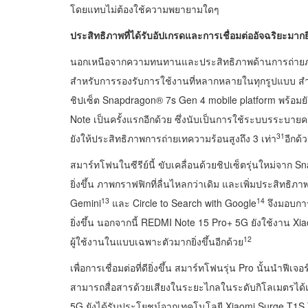
โดยแทบไม่ต้องใช้ความพยายามใดๆ
ประสิทธิภาพที่ได้รับอัปเกรดและการเชื่อมต่ออัจฉริยะมากยิ่
นอกเหนือจากความทนทานและประสิทธิภาพด้านการถ่ายภาพ
สำหรับการรองรับการใช้งานที่หลากหลายในทุกรูปแบบ สำหร
ชิปเซ็ต Snapdragon® 7s Gen 4 mobile platform พร้อม
Note เป็นครั้งแรกอีกด้วย ซึ่งนับเป็นการใช้ระบบรระบาย
31
ยังให้ประสิทธิภาพการถ่ายเทความร้อนสูงถึง 3 เท่า
อีกด้
สมาร์ทโฟนในซีรีย์นี้ ขับเคลื่อนด้วยชิปเซ็ตรุ่นใหม่จาก
ยิ่งขึ้น ภาพกราฟฟิกที่ลื่นไหลกว่าเดิม และเพิ่มประสิทธิภ
13
14
Gemini
และ Circle to Search with Google
จึงมอบการ
ยิ่งขึ้น นอกจากนี้ REDMI Note 15 Pro+ 5G ยังใช้งาน Xi
12
ผู้ใช้งานในแบบเฉพาะตัวมากยิ่งขึ้นอีกด้วย
เพื่อการเชื่อมต่อที่ดียิ่งขึ้น สมาร์ทโฟนรุ่น Pro นั้นนำฟี
สามารถสื่อสารด้วยเสียงในระยะไกลในระดับกิโลเมตรได้แม
5G ยังได้รับประโยชน์จากเทคโนโลยี Xiaomi Surge T1S T