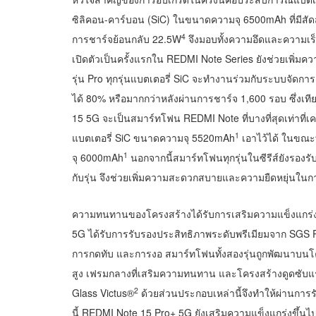
ซิลิคอน-คาร์บอน (SiC) ในขนาดความจุ 6500mAh ที่มีสั
4
การชาร์จย้อนกลับ 22.5W
จึงมอบทั้งความอึดและความเร็
เปิดตัวเป็นครั้งแรกใน REDMI Note Series ยังช่วยเพ
รุ่น Pro ทุกรุ่นแบตเตอรี่ SiC จะทำงานร่วมกับระบบจัดการ
ได้ 80% หรือมากกว่าหลังผ่านการชาร์จ 1,600 รอบ ซึ่งเ
15 5G จะเป็นสมาร์ทโฟน REDMI Note ที่บางที่สุดเท่าที่
1
แบตเตอรี่ SiC ขนาดความจุ 5520mAh
เอาไว้ได้ ในขณะ
1
จุ 6000mAh
นอกจากนี้สมาร์ทโฟนทุกรุ่นในซีรีส์ยังรองร
กับรุ่น จึงช่วยเพิ่มความสะดวกสบายและความยืดหยุ่นใน
ความทนทานของโครงสร้างได้รับการเสริมความแข็งแกร่งท
5G ได้รับการรับรองประสิทธิภาพระดับพรีเมียมจาก SGS
การกดทับ และการงอ สมาร์ทโฟนทั้งสองรุ่นถูกพัฒนาบนโค
สูง เฟรมกลางที่เสริมความทนทาน และโครงสร้างดูดซับแ
2
Glass Victus®
ด้วยส่วนประกอบเหล่านี้จึงทำให้ผ่านกา
นี้ REDMI Note 15 Pro+ 5G ยังเสริมความแข็งแกร่งขึ้นไ