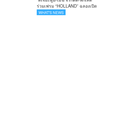
ร่วมเฟรม “HOLLAND” ฉลองเปิด
ตัว SELBAN แบรนด์แฟชั่น
WHAT'S NEWS
ครีเอทีฟ เชื่อมคัลเจอร์ไทย-เกาหลี