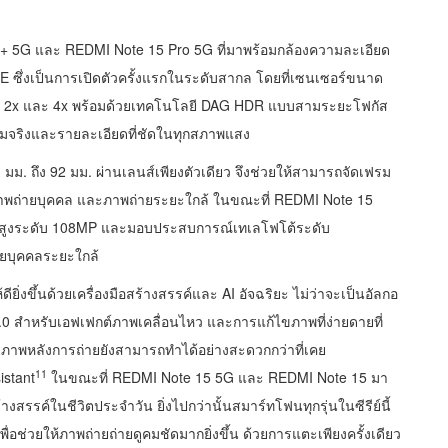
ro+ 5G และ REDMI Note 15 Pro 5G ที่มาพร้อมกล้องความละเอียด
 ซึ่งเป็นการเปิดตัวครั้งแรกในระดับสากล โดยที่เซนเซอร์ขนาด
ซอร์ 2x และ 4x พร้อมด้วยเทคโนโลยี DAG HDR แบบสามระยะโฟกัส
ี่สมจริงและรายละเอียดที่ชัดในทุกสภาพแสง
 มม. ถึง 92 มม. ผ่านเลนส์เพียงตัวเดียว จึงช่วยให้สามารถจัดเฟรม
ท ภาพถ่ายบุคคล และภาพถ่ายระยะใกล้ ในขณะที่ REDMI Note 15
สูงระดับ 108MP และมอบประสบการณ์เทเลโฟโต้ระดับ
่ายบุคคลระยะใกล้
ียิ่งขึ้นด้วยเครื่องมือสร้างสรรค์และ AI อัจฉริยะ ไม่ว่าจะเป็นอัลกอ
.0 สำหรับเอฟเฟกต์ภาพเคลื่อนไหว และการแก้ไขภาพที่ง่ายดายที่
ภาพหลังการถ่ายยังสามารถทำได้อย่างสะดวกกว่าที่เคย
11
istant
ในขณะที่ REDMI Note 15 5G และ REDMI Note 15 มา
งสรรค์ในชีวิตประจำวัน ยิ่งไปกว่านั้นสมาร์ทโฟนทุกรุ่นในซีรีย์นี้
ื่อช่วยให้ภาพถ่ายถ่ายดูคมชัดมากยิ่งขึ้น ด้วยการแตะเพียงครั้งเดียว