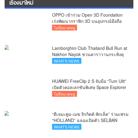
เรื่องมาใหม่
OPPO เข้าร่วม Open 3D Foundation
เร่งพัฒนากราฟิก 3D บนอุปกรณ์มือถือ
ไม่มีหมวดหมู่
Lamborghini Club Thailand Bull Run at
Nakhon Nayok ชวนคาราวานกระทิงดุ
สัมผัสธรรมชาติเมืองรอง ณ นครนายก
WHAT'S NEWS
HUAWEI FreeClip 2 S จับมือ “Tum Ulit”
เปิดตัวคอลเลกชันพิเศษ Space Explorer
ถ่ายทอดศิลปะบนเคสหูฟัง
ไม่มีหมวดหมู่
“ดีเจมะตูม-เมฆ จิรกิตต์-พิกเล็ต” ร่วมเฟรม
“HOLLAND” ฉลองเปิดตัว SELBAN
แบรนด์แฟชั่นครีเอทีฟ เชื่อมคัลเจอร์ไทย-
WHAT'S NEWS
เกาหลี