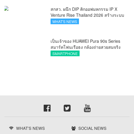
สกสว. ผนึก DIP คิกออฟมหกรรม IP X
Venture Rise Thailand 2026 สร้างระบบ
นิเวศเชื่อมทรัพย์สินทางปัญญาผ่าน
WHAT'S NEWS
กองทุน ววน. เพิ่มคุณค่างานวิจัยไทย
เป็นเจ้าของ HUAWEI Pura 90s Series
สมาร์ทโฟนเรือธง กล้องถ่ายสวยสมจริง
ทุกระยะ พร้อมของสมนาคุณและสิทธิ
SMARTPHONE
พิเศษสุดคุ้มห้ามพลาด
WHAT'S NEWS
SOCIAL NEWS