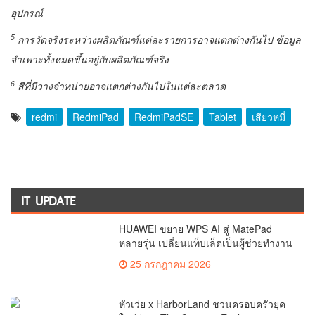
อุปกรณ์
5
การวัดจริงระหว่างผลิตภัณฑ์แต่ละรายการอาจแตกต่างกันไป ข้อมูล
จำเพาะทั้งหมดขึ้นอยู่กับผลิตภัณฑ์จริง
6
สีที่มีวางจำหน่ายอาจแตกต่างกันไปในแต่ละตลาด
redmi
RedmiPad
RedmiPadSE
Tablet
เสียวหมี่
IT UPDATE
HUAWEI ขยาย WPS AI สู่ MatePad
หลายรุ่น เปลี่ยนแท็บเล็ตเป็นผู้ช่วยทำงาน
อัจฉริยะ
25 กรกฎาคม 2026
หัวเว่ย x HarborLand ชวนครอบครัวยุค