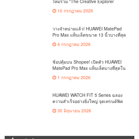
ใหม่ร่วม “The Creative Explorer
Mission” สัมผัส HUAWEI WATCH KIDS
10 กรกฎาคม 2026
X1 Series ผ่านภารกิจสุดสร้างสรรค์
วางจำหน่ายแล้ว! HUAWEI MatePad
Pro Max แท็บเล็ตขนาด 13 นิ้วบางที่สุด
ในโลก 4.7 มม. ก้าวข้ามขีดจำกัดเดิมของ
4 กรกฎาคม 2026
พีซีด้วย AI เริ่มต้น 42,990 บาท
ช้อปคุ้มบน Shopee! เปิดตัว HUAWEI
MatePad Pro Max แท็บเล็ตบางที่สุดใน
โลก แจกโค้ดลดเพิ่ม 3,000.- พร้อมของ
1 กรกฎาคม 2026
แถมจัดเต็มรวมสูงสุด 25,615 บาท
HUAWEI WATCH FIT 5 Series ฉลอง
ความสำเร็จอย่างยิ่งใหญ่ จุดเทรนด์ฟิต
ครองใจ Gen Z ทั่วประเทศ ขึ้นแท่นสมา
30 มิถุนายน 2026
ร์ทวอทช์คู่ใจคนรุ่นใหม่ตัวจริง