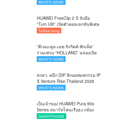
คาราวานกระทิงดุ สัมผัสธรรมชาติ
WHAT'S NEWS
เมืองรอง ณ นครนายก
HUAWEI FreeClip 2 S จับมือ
“Tum Ulit” เปิดตัวคอลเลกชันพิเศษ
Space Explorer ถ่ายทอดศิลปะบน
ไม่มีหมวดหมู่
เคสหูฟัง
“ดีเจมะตูม-เมฆ จิรกิตต์-พิกเล็ต”
ร่วมเฟรม “HOLLAND” ฉลองเปิด
ตัว SELBAN แบรนด์แฟชั่น
WHAT'S NEWS
ครีเอทีฟ เชื่อมคัลเจอร์ไทย-เกาหลี
สกสว. ผนึก DIP คิกออฟมหกรรม IP
X Venture Rise Thailand 2026
สร้างระบบนิเวศเชื่อมทรัพย์สินทาง
WHAT'S NEWS
ปัญญาผ่านกองทุน ววน. เพิ่มคุณค่า
งานวิจัยไทย
เป็นเจ้าของ HUAWEI Pura 90s
Series สมาร์ทโฟนเรือธง กล้อง
ถ่ายสวยสมจริงทุกระยะ พร้อมของ
SMARTPHONE
สมนาคุณและสิทธิพิเศษสุดคุ้มห้าม
พลาด