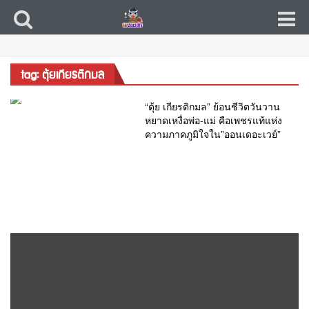
tag: ตุ้ยเกียรติกมล
“ตุ้ย เกียรติกมล” ย้อนชีวิตวันวาน
หยาดเหงื่อพ่อ-แม่ คือเพชรแท้แห่ง
ความภาคภูมิใจใน”ออนเดอะเวย์”