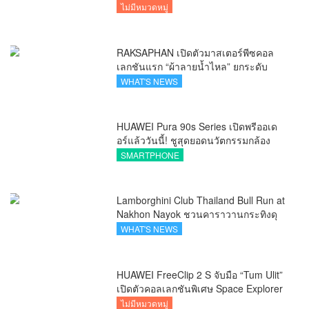
ไม่มีหมวดหมู่
RAKSAPHAN เปิดตัวมาสเตอร์พีซคอล
เลกชันแรก “ผ้าลายน้ำไหล” ยกระดับ
ภูมิปัญญาท้องถิ่นสู่งานศิลป์ระดับสากล
WHAT'S NEWS
HUAWEI Pura 90s Series เปิดพรีออเด
อร์แล้ววันนี้! ชูสุดยอดนวัตกรรมกล้อง
พร้อม AI อัจฉริยะและ 5G Advanced
SMARTPHONE
Lamborghini Club Thailand Bull Run at
Nakhon Nayok ชวนคาราวานกระทิงดุ
สัมผัสธรรมชาติเมืองรอง ณ นครนายก
WHAT'S NEWS
HUAWEI FreeClip 2 S จับมือ “Tum Ulit”
เปิดตัวคอลเลกชันพิเศษ Space Explorer
ถ่ายทอดศิลปะบนเคสหูฟัง
ไม่มีหมวดหมู่