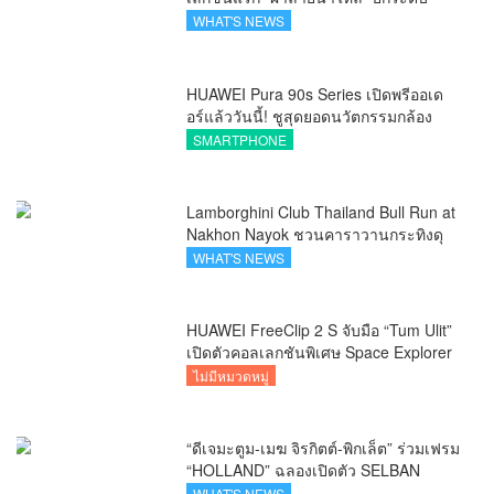
ภูมิปัญญาท้องถิ่นสู่งานศิลป์ระดับสากล
WHAT'S NEWS
HUAWEI Pura 90s Series เปิดพรีออเด
อร์แล้ววันนี้! ชูสุดยอดนวัตกรรมกล้อง
พร้อม AI อัจฉริยะและ 5G Advanced
SMARTPHONE
Lamborghini Club Thailand Bull Run at
Nakhon Nayok ชวนคาราวานกระทิงดุ
สัมผัสธรรมชาติเมืองรอง ณ นครนายก
WHAT'S NEWS
HUAWEI FreeClip 2 S จับมือ “Tum Ulit”
เปิดตัวคอลเลกชันพิเศษ Space Explorer
ถ่ายทอดศิลปะบนเคสหูฟัง
ไม่มีหมวดหมู่
“ดีเจมะตูม-เมฆ จิรกิตต์-พิกเล็ต” ร่วมเฟรม
“HOLLAND” ฉลองเปิดตัว SELBAN
แบรนด์แฟชั่นครีเอทีฟ เชื่อมคัลเจอร์ไทย-
WHAT'S NEWS