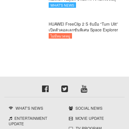
สัมผัสธรรมชาติเมืองรอง ณ นครนายก
WHAT'S NEWS
HUAWEI FreeClip 2 S จับมือ “Tum Ulit”
เปิดตัวคอลเลกชันพิเศษ Space Explorer
ถ่ายทอดศิลปะบนเคสหูฟัง
ไม่มีหมวดหมู่
WHAT'S NEWS
SOCIAL NEWS
ENTERTAINMENT
MOVIE UPDATE
UPDATE
TV PROGRAM