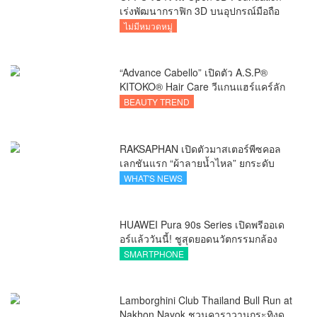
เร่งพัฒนากราฟิก 3D บนอุปกรณ์มือถือ
ไม่มีหมวดหมู่
“Advance Cabello” เปิดตัว A.S.P®
KITOKO® Hair Care วีแกนแฮร์แคร์ลัก
ชัวรีจากอังกฤษ ยกระดับการดูแลเส้นผม
BEAUTY TREND
คนเอเชีย
RAKSAPHAN เปิดตัวมาสเตอร์พีซคอล
เลกชันแรก “ผ้าลายน้ำไหล” ยกระดับ
ภูมิปัญญาท้องถิ่นสู่งานศิลป์ระดับสากล
WHAT'S NEWS
HUAWEI Pura 90s Series เปิดพรีออเด
อร์แล้ววันนี้! ชูสุดยอดนวัตกรรมกล้อง
พร้อม AI อัจฉริยะและ 5G Advanced
SMARTPHONE
Lamborghini Club Thailand Bull Run at
Nakhon Nayok ชวนคาราวานกระทิงดุ