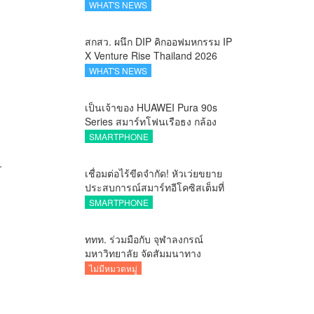
ตัว SELBAN แบรนด์แฟชั่น
WHAT'S NEWS
ครีเอทีฟ เชื่อมคัลเจอร์ไทย-เกาหลี
สกสว. ผนึก DIP คิกออฟมหกรรม IP
X Venture Rise Thailand 2026
สร้างระบบนิเวศเชื่อมทรัพย์สินทาง
WHAT'S NEWS
ปัญญาผ่านกองทุน ววน. เพิ่มคุณค่า
งานวิจัยไทย
เป็นเจ้าของ HUAWEI Pura 90s
Series สมาร์ทโฟนเรือธง กล้อง
ถ่ายสวยสมจริงทุกระยะ พร้อมของ
SMARTPHONE
สมนาคุณและสิทธิพิเศษสุดคุ้มห้าม
พลาด
เชื่อมต่อไร้ขีดจำกัด! หัวเว่ยขยาย
ประสบการณ์สมาร์ทอีโคซิสเต็มที่
สมบูรณ์แบบ ไร้รอยต่อ ครบ จบ ใน
SMARTPHONE
ที่เดียวที่ HUAWEI AppGallery
ททท. ร่วมมือกับ จุฬาลงกรณ์
มหาวิทยาลัย จัดสัมมนาทาง
วิชาการและการตลาดเชิงรุกแนะ
ไม่มีหมวดหมู่
เคล็ดลับปรับธุรกิจท่องเที่ยวไทย
“ขายได้ ขายดี ขายนาน”