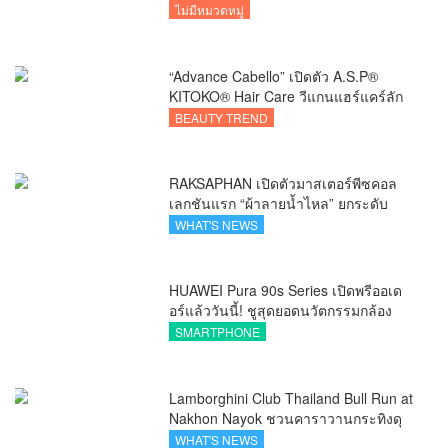
ไม่มีหมวดหมู่
“Advance Cabello” เปิดตัว A.S.P®
KITOKO® Hair Care วีแกนแฮร์แคร์ลัก
ชัวรีจากอังกฤษ ยกระดับการดูแลเส้นผม
BEAUTY TREND
คนเอเชีย
RAKSAPHAN เปิดตัวมาสเตอร์พีซคอล
เลกชันแรก “ผ้าลายน้ำไหล” ยกระดับ
ภูมิปัญญาท้องถิ่นสู่งานศิลป์ระดับสากล
WHAT'S NEWS
HUAWEI Pura 90s Series เปิดพรีออเด
อร์แล้ววันนี้! ชูสุดยอดนวัตกรรมกล้อง
พร้อม AI อัจฉริยะและ 5G Advanced
SMARTPHONE
Lamborghini Club Thailand Bull Run at
Nakhon Nayok ชวนคาราวานกระทิงดุ
สัมผัสธรรมชาติเมืองรอง ณ นครนายก
WHAT'S NEWS