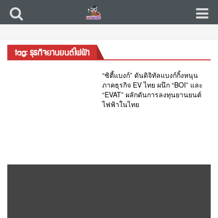
tag: ธุรกิจยานยนต์ไฟฟ้า
“ซิตี้แบงก์” ดันดิจิทัลแบงก์กิ้งหนุน
ภาคธุรกิจ EV ไทย ผนึก “BOI” และ
“EVAT” ผลักดันการลงทุนยานยนต์
ไฟฟ้าในไทย