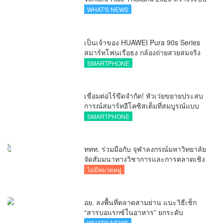
นิเวศเชื่อมทรัพย์สินทางปัญญาผ่าน
WHAT'S NEWS
กองทุน ววน. เพิ่มคุณค่างานวิจัยไทย
เป็นเจ้าของ HUAWEI Pura 90s Series
สมาร์ทโฟนเรือธง กล้องถ่ายสวยสมจริง
ทุกระยะ พร้อมของสมนาคุณและสิทธิ
SMARTPHONE
พิเศษสุดคุ้มห้ามพลาด
เชื่อมต่อไร้ขีดจำกัด! หัวเว่ยขยายประสบ
การณ์สมาร์ทอีโคซิสเต็มที่สมบูรณ์แบบ
ไร้รอยต่อ ครบ จบ ในที่เดียวที่ HUAWEI
SMARTPHONE
AppGallery
ททท. ร่วมมือกับ จุฬาลงกรณ์มหาวิทยาลัย
จัดสัมมนาทางวิชาการและการตลาดเชิง
รุกแนะเคล็ดลับปรับธุรกิจท่องเที่ยวไทย
ไม่มีหมวดหมู่
“ขายได้ ขายดี ขายนาน”
อย. ลงพื้นที่ตลาดสามย่าน แนะวิธีเช็ก
“สารบอแรกซ์ในอาหาร” ยกระดับ
ตลาดสดปลอดภัยเพื่อผู้บริโภค
WHAT'S NEWS