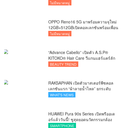
ไม่มีหมวดหมู่
OPPO Reno16 5G มาพร้อมความจุใหม่
12GB+512GBเปิดคอลเลกชันพร้อมเพื่อน
ซี้ไอคอนิกคนล่าสุด
ไม่มีหมวดหมู่
“Advance Cabello” เปิดตัว A.S.P®
KITOKO® Hair Care วีแกนแฮร์แคร์ลัก
ชัวรีจากอังกฤษ ยกระดับการดูแลเส้นผม
BEAUTY TREND
คนเอเชีย
RAKSAPHAN เปิดตัวมาสเตอร์พีซคอล
เลกชันแรก “ผ้าลายน้ำไหล” ยกระดับ
ภูมิปัญญาท้องถิ่นสู่งานศิลป์ระดับสากล
WHAT'S NEWS
HUAWEI Pura 90s Series เปิดพรีออเด
อร์แล้ววันนี้! ชูสุดยอดนวัตกรรมกล้อง
พร้อม AI อัจฉริยะและ 5G Advanced
SMARTPHONE