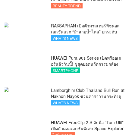
ชัวรีจากอังกฤษ ยกระดับการดูแลเส้นผม
BEAUTY TREND
คนเอเชีย
RAKSAPHAN เปิดตัวมาสเตอร์พีซคอล
เลกชันแรก “ผ้าลายน้ำไหล” ยกระดับ
ภูมิปัญญาท้องถิ่นสู่งานศิลป์ระดับสากล
WHAT'S NEWS
HUAWEI Pura 90s Series เปิดพรีออเด
อร์แล้ววันนี้! ชูสุดยอดนวัตกรรมกล้อง
พร้อม AI อัจฉริยะและ 5G Advanced
SMARTPHONE
Lamborghini Club Thailand Bull Run at
Nakhon Nayok ชวนคาราวานกระทิงดุ
สัมผัสธรรมชาติเมืองรอง ณ นครนายก
WHAT'S NEWS
HUAWEI FreeClip 2 S จับมือ “Tum Ulit”
เปิดตัวคอลเลกชันพิเศษ Space Explorer
ถ่ายทอดศิลปะบนเคสหูฟัง
ไม่มีหมวดหมู่