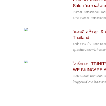
Salon ‘แบรนด์แอม
L’Oréal Professional Prod
อย่าง L’Oréal Professionne
‘แอลลี่-อชิรญา & 
Thailand
อกย้ำความเป็น Trend Sette
ดูแลเส้นผมและหนังศีรษะลักซ์ช
ไบร์ท-เต- TRINITY
WE SKINCARE AB
Kiehl’s (คีลส์) แบรนด์สกิ
ใหญ่สุดอินดี้ ภายใต้คอน