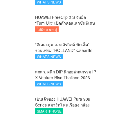
คาราวานกระทิงดุ สัมผัสธรรมชาติ
WHAT'S NEWS
เมืองรอง ณ นครนายก
HUAWEI FreeClip 2 S จับมือ
“Tum Ulit” เปิดตัวคอลเลกชันพิเศษ
Space Explorer ถ่ายทอดศิลปะบน
ไม่มีหมวดหมู่
เคสหูฟัง
“ดีเจมะตูม-เมฆ จิรกิตต์-พิกเล็ต”
ร่วมเฟรม “HOLLAND” ฉลองเปิด
ตัว SELBAN แบรนด์แฟชั่น
WHAT'S NEWS
ครีเอทีฟ เชื่อมคัลเจอร์ไทย-เกาหลี
สกสว. ผนึก DIP คิกออฟมหกรรม IP
X Venture Rise Thailand 2026
สร้างระบบนิเวศเชื่อมทรัพย์สินทาง
WHAT'S NEWS
ปัญญาผ่านกองทุน ววน. เพิ่มคุณค่า
งานวิจัยไทย
เป็นเจ้าของ HUAWEI Pura 90s
Series สมาร์ทโฟนเรือธง กล้อง
ถ่ายสวยสมจริงทุกระยะ พร้อมของ
SMARTPHONE
สมนาคุณและสิทธิพิเศษสุดคุ้มห้าม
พลาด