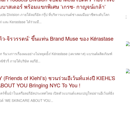
บาสเดอร์ พร้อมแขกพิเศษ ‘เกรซ- กาญจน์เกล้า’
ucts Division ภายใต้ลอรีอัล กรุ๊ป ที่บริหารแบรนด์ช่างผมมืออาชีพระดับโลก
l และ Kerastase ได้ร่วมมื...
ดิว-จิรวรรตน์’ ขึ้นแท่น Brand Muse ของ Kérastase
r รันวงการเรื่องผมอย่างไม่หยุดยั้ง! Kérastase (เคเรสตาส) แบรนด์ผลิตภัณฑ์
ัวรี่ ภายใต้บริษัท ลอรีอั...
 (Friends of Kiehl’s) ชวนร่วมอีเว้นท์แห่งปี KIEHL’S
OUT YOU Bringing NYC To You !
นแคร์ชั้นนำในเครือลอรีอัลประเทศไทย เปิดตัวแบรนด์แคมเปญใหม่ผ่านอีเว้นท์ยิ่ง
เซปต์ ‘WE SKINCARE ABOUT YOU...