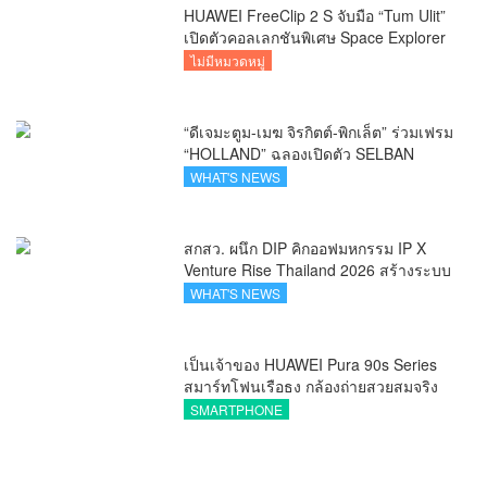
HUAWEI FreeClip 2 S จับมือ “Tum Ulit”
เปิดตัวคอลเลกชันพิเศษ Space Explorer
ถ่ายทอดศิลปะบนเคสหูฟัง
ไม่มีหมวดหมู่
“ดีเจมะตูม-เมฆ จิรกิตต์-พิกเล็ต” ร่วมเฟรม
“HOLLAND” ฉลองเปิดตัว SELBAN
แบรนด์แฟชั่นครีเอทีฟ เชื่อมคัลเจอร์ไทย-
WHAT'S NEWS
เกาหลี
สกสว. ผนึก DIP คิกออฟมหกรรม IP X
Venture Rise Thailand 2026 สร้างระบบ
นิเวศเชื่อมทรัพย์สินทางปัญญาผ่าน
WHAT'S NEWS
กองทุน ววน. เพิ่มคุณค่างานวิจัยไทย
เป็นเจ้าของ HUAWEI Pura 90s Series
สมาร์ทโฟนเรือธง กล้องถ่ายสวยสมจริง
ทุกระยะ พร้อมของสมนาคุณและสิทธิ
SMARTPHONE
พิเศษสุดคุ้มห้ามพลาด