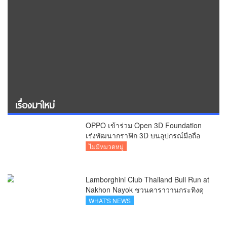
เรื่องมาใหม่
OPPO เข้าร่วม Open 3D Foundation
เร่งพัฒนากราฟิก 3D บนอุปกรณ์มือถือ
ไม่มีหมวดหมู่
Lamborghini Club Thailand Bull Run at
Nakhon Nayok ชวนคาราวานกระทิงดุ
สัมผัสธรรมชาติเมืองรอง ณ นครนายก
WHAT'S NEWS