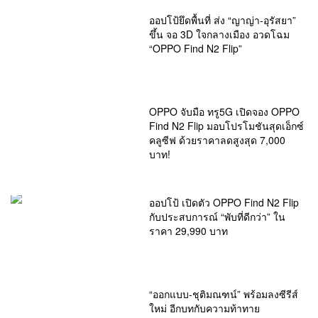
ออปโป้ยึดพื้นที่ ส่ง “ญาญ่า-อุรัสยา”
ขึ้น จอ 3D ใจกลางเมือง อวดโฉม
“OPPO Find N2 Flip”
OPPO จับมือ ทรู5G เปิดจอง OPPO
Find N2 Flip มอบโปรโมชันสุดเอ็กซ์
คลูซีฟ ด้วยราคาลดสูงสุด 7,000
บาท!
ออปโป้ เปิดตัว OPPO Find N2 Flip
กับประสบการณ์ “พับที่ดีกว่า” ใน
ราคา 29,990 บาท
“ออกแบบ-ชุติมณฑน์” พร้อมลงซีรีส์
ใหม่ อีกบทกับความท้าทาย