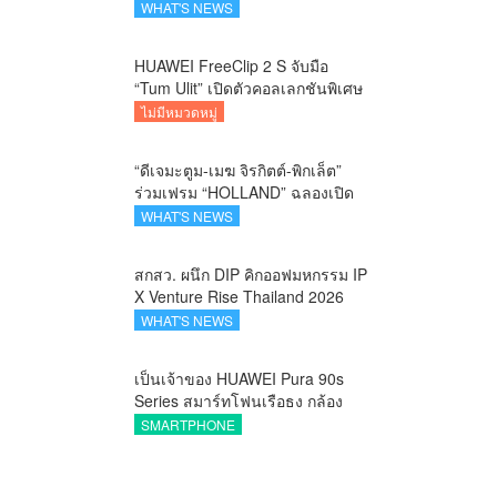
คาราวานกระทิงดุ สัมผัสธรรมชาติ
WHAT'S NEWS
เมืองรอง ณ นครนายก
HUAWEI FreeClip 2 S จับมือ
“Tum Ulit” เปิดตัวคอลเลกชันพิเศษ
Space Explorer ถ่ายทอดศิลปะบน
ไม่มีหมวดหมู่
เคสหูฟัง
“ดีเจมะตูม-เมฆ จิรกิตต์-พิกเล็ต”
ร่วมเฟรม “HOLLAND” ฉลองเปิด
ตัว SELBAN แบรนด์แฟชั่น
WHAT'S NEWS
ครีเอทีฟ เชื่อมคัลเจอร์ไทย-เกาหลี
สกสว. ผนึก DIP คิกออฟมหกรรม IP
X Venture Rise Thailand 2026
สร้างระบบนิเวศเชื่อมทรัพย์สินทาง
WHAT'S NEWS
ปัญญาผ่านกองทุน ววน. เพิ่มคุณค่า
งานวิจัยไทย
เป็นเจ้าของ HUAWEI Pura 90s
Series สมาร์ทโฟนเรือธง กล้อง
ถ่ายสวยสมจริงทุกระยะ พร้อมของ
SMARTPHONE
สมนาคุณและสิทธิพิเศษสุดคุ้มห้าม
พลาด