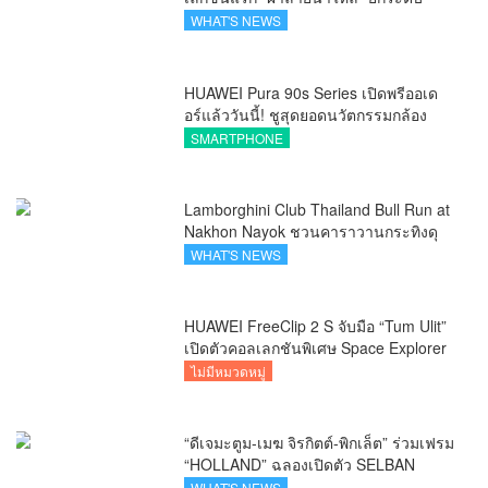
ภูมิปัญญาท้องถิ่นสู่งานศิลป์ระดับสากล
WHAT'S NEWS
HUAWEI Pura 90s Series เปิดพรีออเด
อร์แล้ววันนี้! ชูสุดยอดนวัตกรรมกล้อง
พร้อม AI อัจฉริยะและ 5G Advanced
SMARTPHONE
Lamborghini Club Thailand Bull Run at
Nakhon Nayok ชวนคาราวานกระทิงดุ
สัมผัสธรรมชาติเมืองรอง ณ นครนายก
WHAT'S NEWS
HUAWEI FreeClip 2 S จับมือ “Tum Ulit”
เปิดตัวคอลเลกชันพิเศษ Space Explorer
ถ่ายทอดศิลปะบนเคสหูฟัง
ไม่มีหมวดหมู่
“ดีเจมะตูม-เมฆ จิรกิตต์-พิกเล็ต” ร่วมเฟรม
“HOLLAND” ฉลองเปิดตัว SELBAN
แบรนด์แฟชั่นครีเอทีฟ เชื่อมคัลเจอร์ไทย-
WHAT'S NEWS