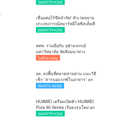
ถ่ายสวยสมจริงทุกระยะ พร้อมของ
SMARTPHONE
สมนาคุณและสิทธิพิเศษสุดคุ้มห้าม
พลาด
เชื่อมต่อไร้ขีดจำกัด! หัวเว่ยขยาย
ประสบการณ์สมาร์ทอีโคซิสเต็มที่
สมบูรณ์แบบ ไร้รอยต่อ ครบ จบ ใน
SMARTPHONE
ที่เดียวที่ HUAWEI AppGallery
ททท. ร่วมมือกับ จุฬาลงกรณ์
มหาวิทยาลัย จัดสัมมนาทาง
วิชาการและการตลาดเชิงรุกแนะ
ไม่มีหมวดหมู่
เคล็ดลับปรับธุรกิจท่องเที่ยวไทย
“ขายได้ ขายดี ขายนาน”
อย. ลงพื้นที่ตลาดสามย่าน แนะวิธี
เช็ก “สารบอแรกซ์ในอาหาร” ยก
ระดับตลาดสดปลอดภัยเพื่อผู้
WHAT'S NEWS
บริโภค
HUAWEI เตรียมเปิดตัว HUAWEI
Pura 90 Series เรือธงรุ่นใหม่ ยก
ระดับทุกโมเมนต์สำคัญของชีวิต
SMARTPHONE
ด้วยนวัตกรรมล่าสุด