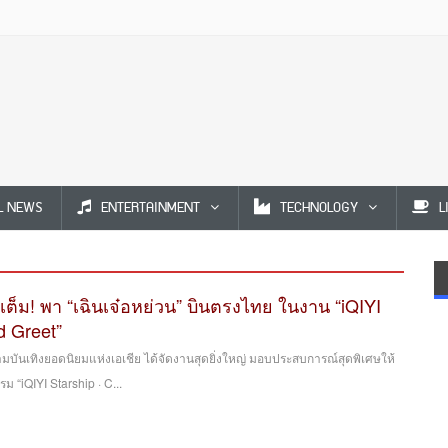
L NEWS
ENTERTAINMENT
TECHNOLOGY
L
จัดเต็ม! พา “เฉินเจ๋อหย่วน” บินตรงไทย ในงาน “iQIYI
d Greet”
ความบันเทิงยอดนิยมแห่งเอเชีย ได้จัดงานสุดยิ่งใหญ่ มอบประสบการณ์สุดพิเศษให้
 “iQIYI Starship · C...