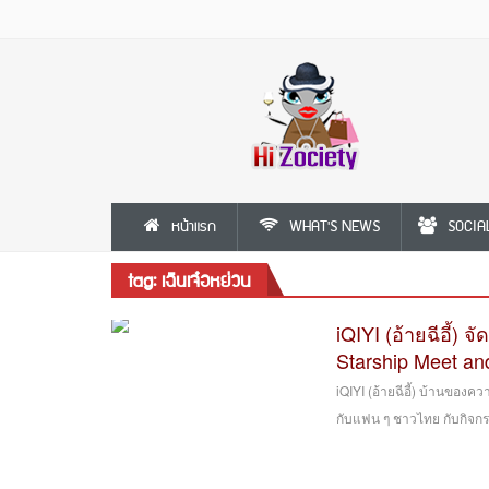
หน้าแรก
WHAT'S NEWS
SOCIA
tag: เฉินเจ๋อหย่วน
iQIYI (อ้ายฉีอี้) 
Starship Meet an
iQIYI (อ้ายฉีอี้) บ้านของ
กับแฟน ๆ ชาวไทย กับกิจกรรม