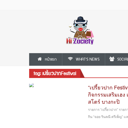
หน้าแรก
WHAT'S NEWS
SOCIA
tag: เปรี้ยวปากFestival
“เปรี้ยวปาก Festi
กิจกรรมเสริมเฮง แ
สโตร์ บางกะปิ
รายการ “เปรี้ยวปาก” รายกา
กิน “จอย-รินลณี ศรีเพ็ญ” และ