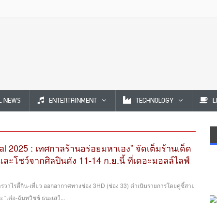
L NEWS
ENTERTAINMENT
TECHNOLOGY
L
val 2025 : เทศกาลร้านอร่อยมหาเฮง” จัดเต็มร้านเด็ด
ละโชว์จากศิลปินดัง 11-14 ก.ย.นี้ ที่เดอะมอลล์ไลฟ์
รวาไรตี้กิน-เที่ยว ออกอากาศทางช่อง 3HD (ช่อง 33) ดำเนินรายการโดยคู่ซี้สาย
 “เต๋อ-ฉันทวิชช์ ธนะเสวี...