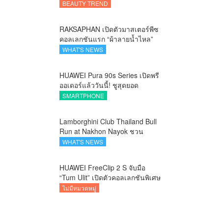
แคร์ลักชัวรีจากอังกฤษ ยกระดับ
BEAUTY TREND
การดูแลเส้นผมคนเอเชีย
RAKSAPHAN เปิดตัวมาสเตอร์พีซ
คอลเลกชันแรก “ผ้าลายน้ำไหล”
ยกระดับภูมิปัญญาท้องถิ่นสู่งาน
WHAT'S NEWS
ศิลป์ระดับสากล
HUAWEI Pura 90s Series เปิดพรี
ออเดอร์แล้ววันนี้! ชูสุดยอด
นวัตกรรมกล้อง พร้อม AI อัจฉริยะ
SMARTPHONE
และ 5G Advanced
Lamborghini Club Thailand Bull
Run at Nakhon Nayok ชวน
คาราวานกระทิงดุ สัมผัสธรรมชาติ
WHAT'S NEWS
เมืองรอง ณ นครนายก
HUAWEI FreeClip 2 S จับมือ
“Tum Ulit” เปิดตัวคอลเลกชันพิเศษ
Space Explorer ถ่ายทอดศิลปะบน
ไม่มีหมวดหมู่
เคสหูฟัง