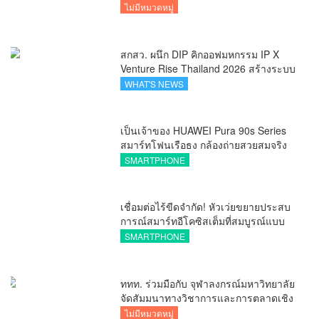
ไม่มีหมวดหมู่
สกสว. ผนึก DIP คิกออฟมหกรรม IP X
Venture Rise Thailand 2026 สร้างระบบ
นิเวศเชื่อมทรัพย์สินทางปัญญาผ่าน
WHAT'S NEWS
กองทุน ววน. เพิ่มคุณค่างานวิจัยไทย
เป็นเจ้าของ HUAWEI Pura 90s Series
สมาร์ทโฟนเรือธง กล้องถ่ายสวยสมจริง
ทุกระยะ พร้อมของสมนาคุณและสิทธิ
SMARTPHONE
พิเศษสุดคุ้มห้ามพลาด
เชื่อมต่อไร้ขีดจำกัด! หัวเว่ยขยายประสบ
การณ์สมาร์ทอีโคซิสเต็มที่สมบูรณ์แบบ
ไร้รอยต่อ ครบ จบ ในที่เดียวที่ HUAWEI
SMARTPHONE
AppGallery
ททท. ร่วมมือกับ จุฬาลงกรณ์มหาวิทยาลัย
จัดสัมมนาทางวิชาการและการตลาดเชิง
รุกแนะเคล็ดลับปรับธุรกิจท่องเที่ยวไทย
ไม่มีหมวดหมู่