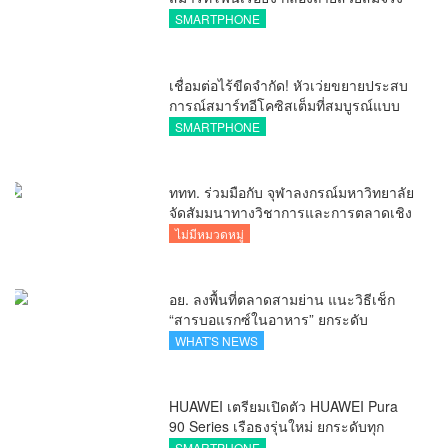
ทุกระยะ พร้อมของสมนาคุณและสิทธิ
SMARTPHONE
พิเศษสุดคุ้มห้ามพลาด
เชื่อมต่อไร้ขีดจำกัด! หัวเว่ยขยายประสบ
การณ์สมาร์ทอีโคซิสเต็มที่สมบูรณ์แบบ
ไร้รอยต่อ ครบ จบ ในที่เดียวที่ HUAWEI
SMARTPHONE
AppGallery
ททท. ร่วมมือกับ จุฬาลงกรณ์มหาวิทยาลัย
จัดสัมมนาทางวิชาการและการตลาดเชิง
รุกแนะเคล็ดลับปรับธุรกิจท่องเที่ยวไทย
ไม่มีหมวดหมู่
“ขายได้ ขายดี ขายนาน”
อย. ลงพื้นที่ตลาดสามย่าน แนะวิธีเช็ก
“สารบอแรกซ์ในอาหาร” ยกระดับ
ตลาดสดปลอดภัยเพื่อผู้บริโภค
WHAT'S NEWS
HUAWEI เตรียมเปิดตัว HUAWEI Pura
90 Series เรือธงรุ่นใหม่ ยกระดับทุก
โมเมนต์สำคัญของชีวิตด้วยนวัตกรรม
SMARTPHONE