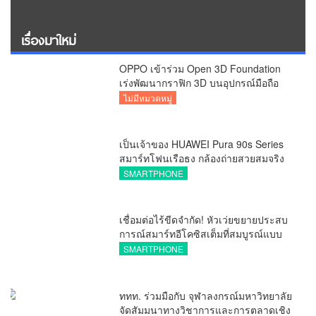
เรื่องมาใหม่
OPPO เข้าร่วม Open 3D Foundation
เร่งพัฒนากราฟิก 3D บนอุปกรณ์มือถือ
ไม่มีหมวดหมู่
เป็นเจ้าของ HUAWEI Pura 90s Series
สมาร์ทโฟนเรือธง กล้องถ่ายสวยสมจริง
ทุกระยะ พร้อมของสมนาคุณและสิทธิ
SMARTPHONE
พิเศษสุดคุ้มห้ามพลาด
เชื่อมต่อไร้ขีดจำกัด! หัวเว่ยขยายประสบ
การณ์สมาร์ทอีโคซิสเต็มที่สมบูรณ์แบบ
ไร้รอยต่อ ครบ จบ ในที่เดียวที่ HUAWEI
SMARTPHONE
AppGallery
ททท. ร่วมมือกับ จุฬาลงกรณ์มหาวิทยาลัย
จัดสัมมนาทางวิชาการและการตลาดเชิง