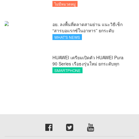
รุกแนะเคล็ดลับปรับธุรกิจท่องเที่ยวไทย
ไม่มีหมวดหมู่
“ขายได้ ขายดี ขายนาน”
อย. ลงพื้นที่ตลาดสามย่าน แนะวิธีเช็ก
“สารบอแรกซ์ในอาหาร” ยกระดับ
ตลาดสดปลอดภัยเพื่อผู้บริโภค
WHAT'S NEWS
HUAWEI เตรียมเปิดตัว HUAWEI Pura
90 Series เรือธงรุ่นใหม่ ยกระดับทุก
โมเมนต์สำคัญของชีวิตด้วยนวัตกรรม
SMARTPHONE
ล่าสุด