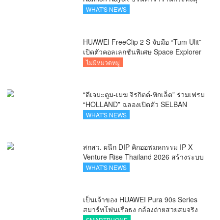
สัมผัสธรรมชาติเมืองรอง ณ นครนายก
WHAT'S NEWS
HUAWEI FreeClip 2 S จับมือ “Tum Ulit”
เปิดตัวคอลเลกชันพิเศษ Space Explorer
ถ่ายทอดศิลปะบนเคสหูฟัง
ไม่มีหมวดหมู่
“ดีเจมะตูม-เมฆ จิรกิตต์-พิกเล็ต” ร่วมเฟรม
“HOLLAND” ฉลองเปิดตัว SELBAN
แบรนด์แฟชั่นครีเอทีฟ เชื่อมคัลเจอร์ไทย-
WHAT'S NEWS
เกาหลี
สกสว. ผนึก DIP คิกออฟมหกรรม IP X
Venture Rise Thailand 2026 สร้างระบบ
นิเวศเชื่อมทรัพย์สินทางปัญญาผ่าน
WHAT'S NEWS
กองทุน ววน. เพิ่มคุณค่างานวิจัยไทย
เป็นเจ้าของ HUAWEI Pura 90s Series
สมาร์ทโฟนเรือธง กล้องถ่ายสวยสมจริง
ทุกระยะ พร้อมของสมนาคุณและสิทธิ
SMARTPHONE