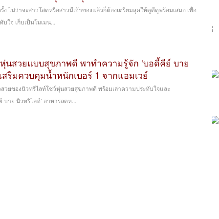
ครั้ง ไม่ว่าจะสาวโสดหรือสาวมีเจ้าของแล้วก็ต้องเตรียมลุคให้ดูดีดูพร้อมเสมอ เพื่อ
ทับใจ เก็บเป็นโมเมน...
วดหุ่นสวยแบบสุขภาพดี พาทำความรู้จัก ‘บอดี้คีย์ บาย
รเสริมควบคุมน้ำหนักเบอร์ 1 จากแอมเวย์
สาวสวยของนิวทริไลท์โชว์หุ่นสวยสุขภาพดี พร้อมเล่าความประทับใจและ
ย์ บาย นิวทริไลท์’ อาหารลดห...