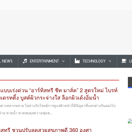
L NEWS
ENTERTAINMENT
TECHNOLOGY
L
วแบบเร่งด่วน “อาร์ทิสทรี ชีท มาส์ค” 2 สูตรใหม่ ไบรท์
เดรทติ้ง บูสต์ผิวกระจ่างใส ล็อกผิวเด้งอิ่มน้ำ
ตกต่างหลากหลาย ไม่ต่างกับโจทย์การดูแลผิวหน้าก็มีปัญหาที่แตกต่างกันออกไป
ร้าน ขาดน้ำ ขาดสมดุลความชุ่มช...
์ทิสทรี ชวนปรับลุคสวยสุขภาพดี 360 องศา