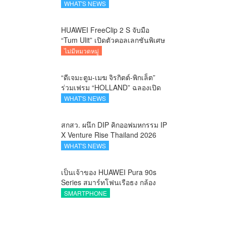
คาราวานกระทิงดุ สัมผัสธรรมชาติ
WHAT'S NEWS
เมืองรอง ณ นครนายก
HUAWEI FreeClip 2 S จับมือ
“Tum Ulit” เปิดตัวคอลเลกชันพิเศษ
Space Explorer ถ่ายทอดศิลปะบน
ไม่มีหมวดหมู่
เคสหูฟัง
“ดีเจมะตูม-เมฆ จิรกิตต์-พิกเล็ต”
ร่วมเฟรม “HOLLAND” ฉลองเปิด
ตัว SELBAN แบรนด์แฟชั่น
WHAT'S NEWS
ครีเอทีฟ เชื่อมคัลเจอร์ไทย-เกาหลี
สกสว. ผนึก DIP คิกออฟมหกรรม IP
X Venture Rise Thailand 2026
สร้างระบบนิเวศเชื่อมทรัพย์สินทาง
WHAT'S NEWS
ปัญญาผ่านกองทุน ววน. เพิ่มคุณค่า
งานวิจัยไทย
เป็นเจ้าของ HUAWEI Pura 90s
Series สมาร์ทโฟนเรือธง กล้อง
ถ่ายสวยสมจริงทุกระยะ พร้อมของ
SMARTPHONE
สมนาคุณและสิทธิพิเศษสุดคุ้มห้าม
พลาด