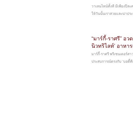
วาเลนไทน์ทั้งที มีเพียงปีละ
ให้วันนั้นเราสวยและน่าประ
“มาร์กี้-ราศรี” อ
นิวทริไลท์’ อาหา
มาร์กี้-ราศรี พรีเซนเตอร์
ประสบการณ์ตรงกับ ‘บอดี้คี