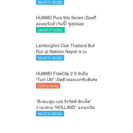
ยกระดับภูมิปัญญาท้องถิ่นสู่งาน
WHAT'S NEWS
ศิลป์ระดับสากล
HUAWEI Pura 90s Series เปิดพรี
ออเดอร์แล้ววันนี้! ชูสุดยอด
นวัตกรรมกล้อง พร้อม AI อัจฉริยะ
SMARTPHONE
และ 5G Advanced
Lamborghini Club Thailand Bull
Run at Nakhon Nayok ชวน
คาราวานกระทิงดุ สัมผัสธรรมชาติ
WHAT'S NEWS
เมืองรอง ณ นครนายก
HUAWEI FreeClip 2 S จับมือ
“Tum Ulit” เปิดตัวคอลเลกชันพิเศษ
Space Explorer ถ่ายทอดศิลปะบน
ไม่มีหมวดหมู่
เคสหูฟัง
“ดีเจมะตูม-เมฆ จิรกิตต์-พิกเล็ต”
ร่วมเฟรม “HOLLAND” ฉลองเปิด
ตัว SELBAN แบรนด์แฟชั่น
WHAT'S NEWS
ครีเอทีฟ เชื่อมคัลเจอร์ไทย-เกาหลี