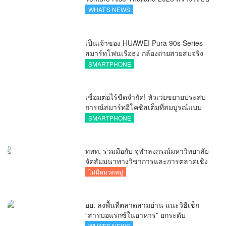
นิเวศเชื่อมทรัพย์สินทางปัญญาผ่าน
WHAT'S NEWS
กองทุน ววน. เพิ่มคุณค่างานวิจัยไทย
เป็นเจ้าของ HUAWEI Pura 90s Series
สมาร์ทโฟนเรือธง กล้องถ่ายสวยสมจริง
ทุกระยะ พร้อมของสมนาคุณและสิทธิ
SMARTPHONE
พิเศษสุดคุ้มห้ามพลาด
เชื่อมต่อไร้ขีดจำกัด! หัวเว่ยขยายประสบ
การณ์สมาร์ทอีโคซิสเต็มที่สมบูรณ์แบบ
ไร้รอยต่อ ครบ จบ ในที่เดียวที่ HUAWEI
SMARTPHONE
AppGallery
ททท. ร่วมมือกับ จุฬาลงกรณ์มหาวิทยาลัย
จัดสัมมนาทางวิชาการและการตลาดเชิง
รุกแนะเคล็ดลับปรับธุรกิจท่องเที่ยวไทย
ไม่มีหมวดหมู่
“ขายได้ ขายดี ขายนาน”
อย. ลงพื้นที่ตลาดสามย่าน แนะวิธีเช็ก
“สารบอแรกซ์ในอาหาร” ยกระดับ
ตลาดสดปลอดภัยเพื่อผู้บริโภค
WHAT'S NEWS