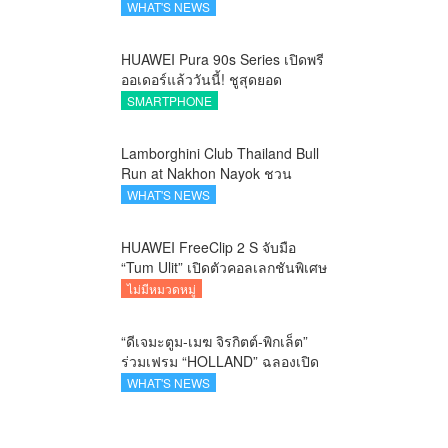
ยกระดับภูมิปัญญาท้องถิ่นสู่งาน
WHAT'S NEWS
ศิลป์ระดับสากล
HUAWEI Pura 90s Series เปิดพรี
ออเดอร์แล้ววันนี้! ชูสุดยอด
นวัตกรรมกล้อง พร้อม AI อัจฉริยะ
SMARTPHONE
และ 5G Advanced
Lamborghini Club Thailand Bull
Run at Nakhon Nayok ชวน
คาราวานกระทิงดุ สัมผัสธรรมชาติ
WHAT'S NEWS
เมืองรอง ณ นครนายก
HUAWEI FreeClip 2 S จับมือ
“Tum Ulit” เปิดตัวคอลเลกชันพิเศษ
Space Explorer ถ่ายทอดศิลปะบน
ไม่มีหมวดหมู่
เคสหูฟัง
“ดีเจมะตูม-เมฆ จิรกิตต์-พิกเล็ต”
ร่วมเฟรม “HOLLAND” ฉลองเปิด
ตัว SELBAN แบรนด์แฟชั่น
WHAT'S NEWS
ครีเอทีฟ เชื่อมคัลเจอร์ไทย-เกาหลี