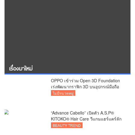
เรื่องมาใหม่
OPPO เข้าร่วม Open 3D Foundation
เร่งพัฒนากราฟิก 3D บนอุปกรณ์มือถือ
ไม่มีหมวดหมู่
“Advance Cabello” เปิดตัว A.S.P®
KITOKO® Hair Care วีแกนแฮร์แคร์ลัก
ชัวรีจากอังกฤษ ยกระดับการดูแลเส้นผม
BEAUTY TREND
คนเอเชีย