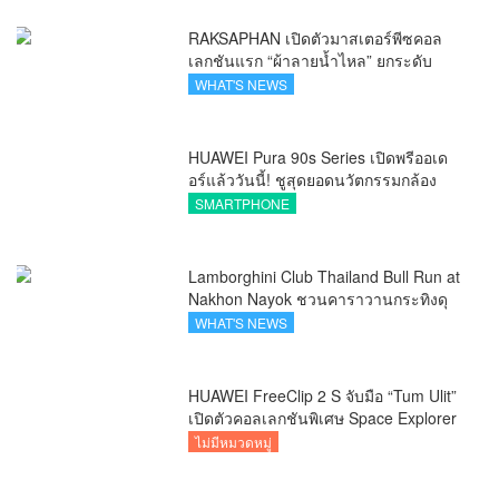
RAKSAPHAN เปิดตัวมาสเตอร์พีซคอล
เลกชันแรก “ผ้าลายน้ำไหล” ยกระดับ
ภูมิปัญญาท้องถิ่นสู่งานศิลป์ระดับสากล
WHAT'S NEWS
HUAWEI Pura 90s Series เปิดพรีออเด
อร์แล้ววันนี้! ชูสุดยอดนวัตกรรมกล้อง
พร้อม AI อัจฉริยะและ 5G Advanced
SMARTPHONE
Lamborghini Club Thailand Bull Run at
Nakhon Nayok ชวนคาราวานกระทิงดุ
สัมผัสธรรมชาติเมืองรอง ณ นครนายก
WHAT'S NEWS
HUAWEI FreeClip 2 S จับมือ “Tum Ulit”
เปิดตัวคอลเลกชันพิเศษ Space Explorer
ถ่ายทอดศิลปะบนเคสหูฟัง
ไม่มีหมวดหมู่