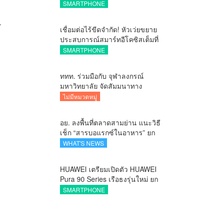
ถ่ายสวยสมจริงทุกระยะ พร้อมของ
SMARTPHONE
สมนาคุณและสิทธิพิเศษสุดคุ้มห้าม
พลาด
เชื่อมต่อไร้ขีดจำกัด! หัวเว่ยขยาย
ประสบการณ์สมาร์ทอีโคซิสเต็มที่
สมบูรณ์แบบ ไร้รอยต่อ ครบ จบ ใน
SMARTPHONE
ที่เดียวที่ HUAWEI AppGallery
ททท. ร่วมมือกับ จุฬาลงกรณ์
มหาวิทยาลัย จัดสัมมนาทาง
วิชาการและการตลาดเชิงรุกแนะ
ไม่มีหมวดหมู่
เคล็ดลับปรับธุรกิจท่องเที่ยวไทย
“ขายได้ ขายดี ขายนาน”
อย. ลงพื้นที่ตลาดสามย่าน แนะวิธี
เช็ก “สารบอแรกซ์ในอาหาร” ยก
ระดับตลาดสดปลอดภัยเพื่อผู้
WHAT'S NEWS
บริโภค
HUAWEI เตรียมเปิดตัว HUAWEI
Pura 90 Series เรือธงรุ่นใหม่ ยก
ระดับทุกโมเมนต์สำคัญของชีวิต
SMARTPHONE
ด้วยนวัตกรรมล่าสุด