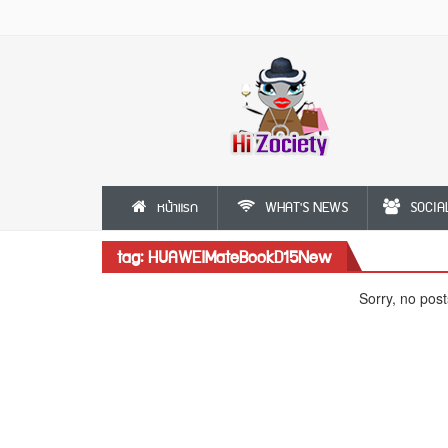
หน้าแรก
WHAT'S NEWS
SOCIA
tag: HUAWEIMateBookD15New
Sorry, no post