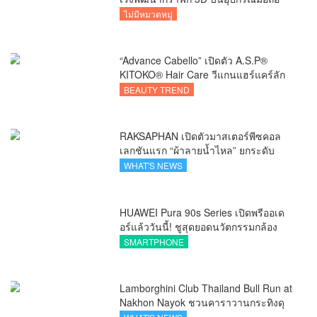
ไม่มีหมวดหมู่
“Advance Cabello” เปิดตัว A.S.P®
KITOKO® Hair Care วีแกนแฮร์แคร์ลัก
ชัวรีจากอังกฤษ ยกระดับการดูแลเส้นผม
BEAUTY TREND
คนเอเชีย
RAKSAPHAN เปิดตัวมาสเตอร์พีซคอล
เลกชันแรก “ผ้าลายน้ำไหล” ยกระดับ
ภูมิปัญญาท้องถิ่นสู่งานศิลป์ระดับสากล
WHAT'S NEWS
HUAWEI Pura 90s Series เปิดพรีออเด
อร์แล้ววันนี้! ชูสุดยอดนวัตกรรมกล้อง
พร้อม AI อัจฉริยะและ 5G Advanced
SMARTPHONE
Lamborghini Club Thailand Bull Run at
Nakhon Nayok ชวนคาราวานกระทิงดุ
สัมผัสธรรมชาติเมืองรอง ณ นครนายก