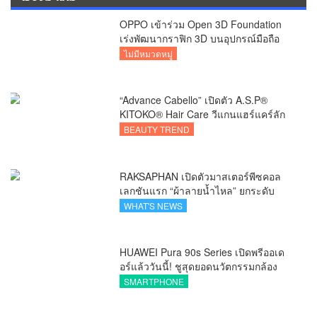
OPPO เข้าร่วม Open 3D Foundation
เร่งพัฒนากราฟิก 3D บนอุปกรณ์มือถือ
ไม่มีหมวดหมู่
“Advance Cabello” เปิดตัว A.S.P®
KITOKO® Hair Care วีแกนแฮร์แคร์ลัก
ชัวรีจากอังกฤษ ยกระดับการดูแลเส้นผม
BEAUTY TREND
คนเอเชีย
RAKSAPHAN เปิดตัวมาสเตอร์พีซคอล
เลกชันแรก “ผ้าลายน้ำไหล” ยกระดับ
ภูมิปัญญาท้องถิ่นสู่งานศิลป์ระดับสากล
WHAT'S NEWS
HUAWEI Pura 90s Series เปิดพรีออเด
อร์แล้ววันนี้! ชูสุดยอดนวัตกรรมกล้อง
พร้อม AI อัจฉริยะและ 5G Advanced
SMARTPHONE