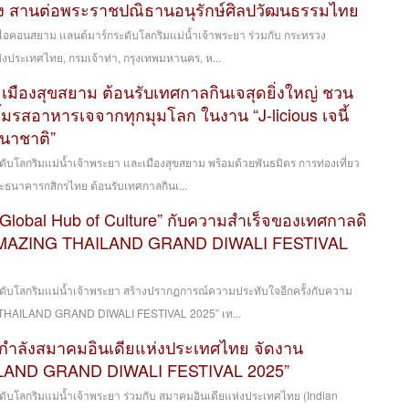
ง สานต่อพระราชปณิธานอนุรักษ์ศิลปวัฒนธรรมไทย
อคอนสยาม แลนด์มาร์กระดับโลกริมแม่น้ำเจ้าพระยา ร่วมกับ กระทรวง
่งประเทศไทย, กรมเจ้าท่า, กรุงเทพมหานคร, ห...
มืองสุขสยาม ต้อนรับเทศกาลกินเจสุดยิ่งใหญ่ ชวน
้มรสอาหารเจจากทุกมุมโลก ในงาน “J-licious เจนี้
านาชาติ”
บโลกริมแม่น้ำเจ้าพระยา และเมืองสุขสยาม พร้อมด้วยพันธมิตร การท่องเที่ยว
ะธนาคารกสิกรไทย ต้อนรับเทศกาลกินเ...
Global Hub of Culture” กับความสำเร็จของเทศกาลดิ
่ “AMAZING THAILAND GRAND DIWALI FESTIVAL
ับโลกริมแม่น้ำเจ้าพระยา สร้างปรากฏการณ์ความประทับใจอีกครั้งกับความ
THAILAND GRAND DIWALI FESTIVAL 2025” เท...
ำลังสมาคมอินเดียแห่งประเทศไทย จัดงาน
LAND GRAND DIWALI FESTIVAL 2025”
บโลกริมแม่น้ำเจ้าพระยา ร่วมกับ สมาคมอินเดียแห่งประเทศไทย (Indian