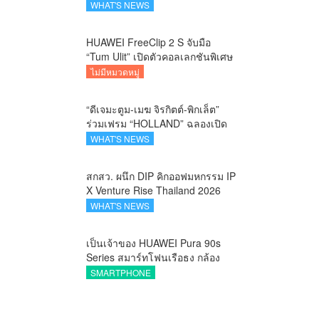
คาราวานกระทิงดุ สัมผัสธรรมชาติ
WHAT'S NEWS
เมืองรอง ณ นครนายก
HUAWEI FreeClip 2 S จับมือ
“Tum Ulit” เปิดตัวคอลเลกชันพิเศษ
Space Explorer ถ่ายทอดศิลปะบน
ไม่มีหมวดหมู่
เคสหูฟัง
“ดีเจมะตูม-เมฆ จิรกิตต์-พิกเล็ต”
ร่วมเฟรม “HOLLAND” ฉลองเปิด
ตัว SELBAN แบรนด์แฟชั่น
WHAT'S NEWS
ครีเอทีฟ เชื่อมคัลเจอร์ไทย-เกาหลี
สกสว. ผนึก DIP คิกออฟมหกรรม IP
X Venture Rise Thailand 2026
สร้างระบบนิเวศเชื่อมทรัพย์สินทาง
WHAT'S NEWS
ปัญญาผ่านกองทุน ววน. เพิ่มคุณค่า
งานวิจัยไทย
เป็นเจ้าของ HUAWEI Pura 90s
Series สมาร์ทโฟนเรือธง กล้อง
ถ่ายสวยสมจริงทุกระยะ พร้อมของ
SMARTPHONE
สมนาคุณและสิทธิพิเศษสุดคุ้มห้าม
พลาด