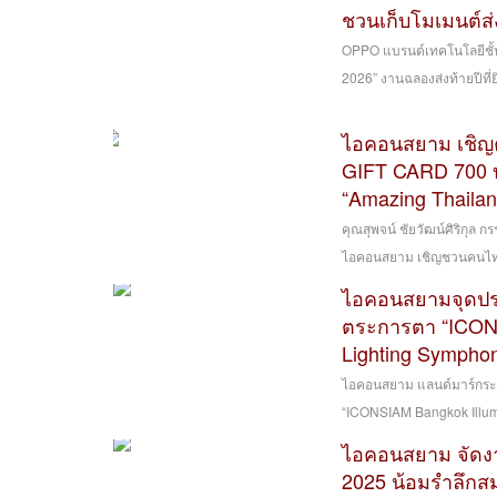
ชวนเก็บโมเมนต์ส่ง
OPPO แบรนด์เทคโนโลยีชั้
2026” งานฉลองส่งท้ายปีที่
ไอคอนสยาม เชิญค
GIFT CARD 700 บา
“Amazing Thaila
คุณสุพจน์ ชัยวัฒน์ศิริกุล 
ไอคอนสยาม เชิญชวนคนไทย
ไอคอนสยามจุดประ
ตระการตา “ICONS
Lighting Sympho
ไอคอนสยาม แลนด์มาร์กระด
“ICONSIAM Bangkok Illumi
ไอคอนสยาม จัด
2025 น้อมรำลึกสม