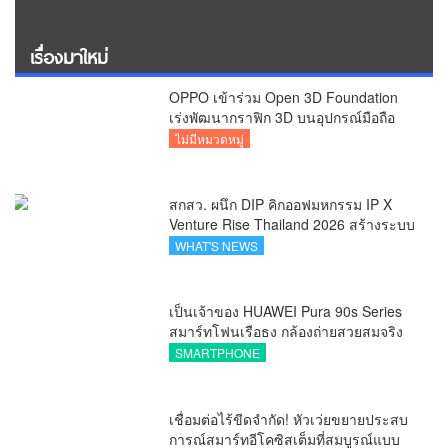
เรื่องมาใหม่
OPPO เข้าร่วม Open 3D Foundation
เร่งพัฒนากราฟิก 3D บนอุปกรณ์มือถือ
ไม่มีหมวดหมู่
สกสว. ผนึก DIP คิกออฟมหกรรม IP X
Venture Rise Thailand 2026 สร้างระบบ
นิเวศเชื่อมทรัพย์สินทางปัญญาผ่าน
WHAT'S NEWS
กองทุน ววน. เพิ่มคุณค่างานวิจัยไทย
เป็นเจ้าของ HUAWEI Pura 90s Series
สมาร์ทโฟนเรือธง กล้องถ่ายสวยสมจริง
ทุกระยะ พร้อมของสมนาคุณและสิทธิ
SMARTPHONE
พิเศษสุดคุ้มห้ามพลาด
เชื่อมต่อไร้ขีดจำกัด! หัวเว่ยขยายประสบ
การณ์สมาร์ทอีโคซิสเต็มที่สมบูรณ์แบบ