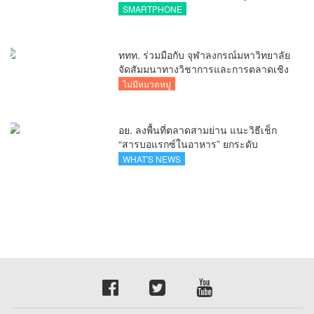
ไร้รอยต่อ ครบ จบ ในที่เดียวที่ HUAWEI
SMARTPHONE
AppGallery
ททท. ร่วมมือกับ จุฬาลงกรณ์มหาวิทยาลัย
จัดสัมมนาทางวิชาการและการตลาดเชิง
รุกแนะเคล็ดลับปรับธุรกิจท่องเที่ยวไทย
ไม่มีหมวดหมู่
“ขายได้ ขายดี ขายนาน”
อย. ลงพื้นที่ตลาดสามย่าน แนะวิธีเช็ก
“สารบอแรกซ์ในอาหาร” ยกระดับ
ตลาดสดปลอดภัยเพื่อผู้บริโภค
WHAT'S NEWS