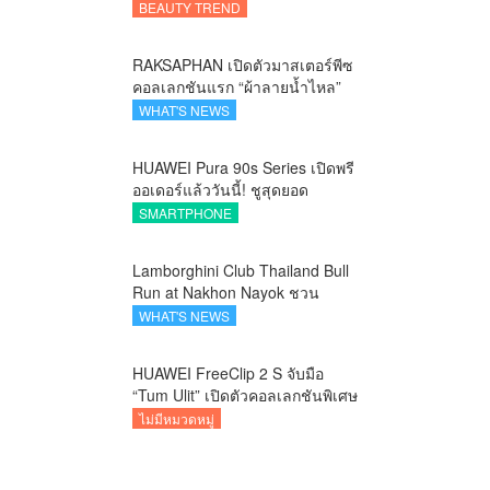
แคร์ลักชัวรีจากอังกฤษ ยกระดับ
BEAUTY TREND
การดูแลเส้นผมคนเอเชีย
RAKSAPHAN เปิดตัวมาสเตอร์พีซ
คอลเลกชันแรก “ผ้าลายน้ำไหล”
ยกระดับภูมิปัญญาท้องถิ่นสู่งาน
WHAT'S NEWS
ศิลป์ระดับสากล
HUAWEI Pura 90s Series เปิดพรี
ออเดอร์แล้ววันนี้! ชูสุดยอด
นวัตกรรมกล้อง พร้อม AI อัจฉริยะ
SMARTPHONE
และ 5G Advanced
Lamborghini Club Thailand Bull
Run at Nakhon Nayok ชวน
คาราวานกระทิงดุ สัมผัสธรรมชาติ
WHAT'S NEWS
เมืองรอง ณ นครนายก
HUAWEI FreeClip 2 S จับมือ
“Tum Ulit” เปิดตัวคอลเลกชันพิเศษ
Space Explorer ถ่ายทอดศิลปะบน
ไม่มีหมวดหมู่
เคสหูฟัง